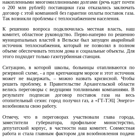
накопленными многомиллионными долгами (речь идет почти
о 200 млн рублей) поставщики газа отказались заключать
договор с этой компанией без гарантии оплаты поставок газа.
Так возникли проблемы с теплоснабжением населения.
К решению вопроса подключилась местная власть, наш
комитет, областное руководство. Перво-наперво по решению
муниципальных властей в Вельске был запущен аварийный
источник теплоснабжения, который не позволял в полном
объеме обеспечивать теплом дома и социальные объекты. Для
этого подходит только газотурбинная станция.
Ситуацию, в которой школы, больницы отапливаются по
резервной схеме, - а при крепчающем морозе и этот источник
может не выдержать, – можно назвать кризисной. Чтобы
решить проблему, в Правительстве Архангельской области
велись переговоры с ведущими топливными компаниями. В
результате подписан договор поставок газа на весь
отопительный сезон: город получил газ, а «ГТ-ТЭЦ Энерго»
возобновила свою работу.
Отмечу, что в переговорах участвовали глава города,
заместители губернатора, профильное министерство,
депутатский корпус, в частности наш комитет. Совместная
работа и стала главным фактором для возобновления подачи