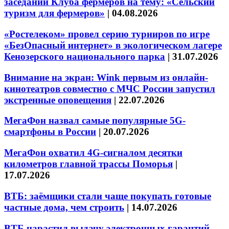
заседании Клуба фермеров на тему: «Сельский
туризм для фермеров»
|
04.08.2026
«Ростелеком» провел серию турниров по игре
«БезОпасный интернет» в экологическом лагере
Кенозерского национального парка
|
31.07.2026
Внимание на экран: Wink первым из онлайн-
кинотеатров совместно с МЧС России запустил
экстренные оповещения
|
22.07.2026
МегаФон назвал самые популярные 5G-
смартфоны в России
|
20.07.2026
МегаФон охватил 4G-сигналом десятки
километров главной трассы Поморья
|
17.07.2026
ВТБ: заёмщики стали чаще покупать готовые
частные дома, чем строить
|
14.07.2026
ВТБ нарастил выдачу электронных гарантий