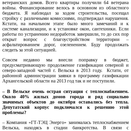
ветеранских домов. Всего квартиры получили 64 ветерана
войны. Финансирование велось в основном из областного
бюджета. Я наблюдал за ходом строительства, посещал
стройку с различными комиссиями, подтверждал нарушения.
Кстати, на начальном этапе было много замечаний и к
системе канализации, и к установке окон, сантехники. Если
работы по устранению недоработок завершили, то до сих пор
открыт вопрос с благоустройством территории –
асфальтированием дорог, озеленением. Буду продолжать
следить за этой ситуацией.
Совсем недавно мы внесли поправку в бюджет,
предусматривающую продолжение газификации северной и
северо-западной частей г. Вельска в 2013 году. Кстати, от
районной администрации заявки в программу газификации
Архангельской области на 2013 год так и не поступили.
– В Вельске очень острая ситуация с теплоснабжением.
Около 40% жилых домов города и ряд социально
значимых объектов до октября оставались без тепла.
Депутатский корпус подключался к решению этой
проблемы?
– Компания «ГТ-ТЭЦ Энерго» занималась теплоснабжением
Вельска, находясь в стадии банкротства. В связи с