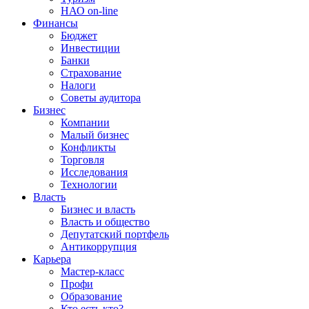
НАО on-line
Финансы
Бюджет
Инвестиции
Банки
Страхование
Налоги
Советы аудитора
Бизнес
Компании
Малый бизнес
Конфликты
Торговля
Исследования
Технологии
Власть
Бизнес и власть
Власть и общество
Депутатский портфель
Антикоррупция
Карьера
Мастер-класс
Профи
Образование
Кто есть кто?