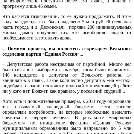
на втором этапе поступило более 150 заявок, а попали в
программу лишь 46 семей.
Что касается газификации, то ее нужно продолжить. В этом
году на «довод» газа было выделено 5 млн рублей (северная
часть города и д. Дюковская), порядка 200 индивидуальных
жилых домов получили газ, что освободило людей от
необходимости заготовлять дрова.
– Помимо прочего, вы являетесь секретарем Вельского
отделения партии «Единая Россия»...
– Депутатская работа неотделима от партийной. Много дел
было связано с выборами в октябре, когда были выдвинуты
148 кандидатов в депутаты от Вельского района, 14
кандидатов в главы. Такое количество депутатов «на местах»
подобрать сложно, поскольку иллюзий о предстоящей работе
ни у кого нет. Бюджет, как правило, у поселений скудный...
Хотя есть и положительные примеры, в 2011 году опробовали
так называемый «народный бюджет»: сами жители
определяли потребности, на которые необходимо выделить
средства в первую очередь. В результате «народных
бюджетов» по инициативе фракции «Единая Россия»
муниципальным образованиям было направлено по 5 млн
рублей. Планируется, что в 2013 году эта инициатива будет