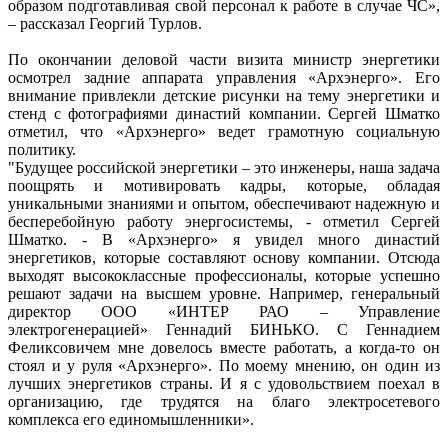
образом подготавливая свой персонал к работе в случае ЧС»,
– рассказал Георгий Турлов.
По окончании деловой части визита министр энергетики
осмотрел задние аппарата управления «Архэнерго». Его
внимание привлекли детские рисунки на тему энергетики и
стенд с фотографиями династий компании. Сергей Шматко
отметил, что «Архэнерго» ведет грамотную социальную
политику.
"Будущее российской энергетики – это инженеры, наша задача
поощрять и мотивировать кадры, которые, обладая
уникальными знаниями и опытом, обеспечивают надежную и
бесперебойную работу энергосистемы, - отметил Сергей
Шматко. - В «Архэнерго» я увидел много династий
энергетиков, которые составляют основу компании. Отсюда
выходят высококлассные профессионалы, которые успешно
решают задачи на высшем уровне. Например, генеральный
директор ООО «ИНТЕР РАО – Управление
электрогенерацией» Геннадий БИНЬКО. С Геннадием
Феликсовичем мне довелось вместе работать, а когда-то он
стоял и у руля «Архэнерго». По моему мнению, он один из
лучших энергетиков страны. И я с удовольствием поехал в
организацию, где трудятся на благо электросетевого
комплекса его единомышленники».