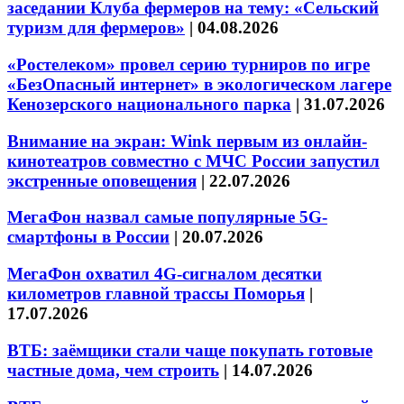
заседании Клуба фермеров на тему: «Сельский
туризм для фермеров»
|
04.08.2026
«Ростелеком» провел серию турниров по игре
«БезОпасный интернет» в экологическом лагере
Кенозерского национального парка
|
31.07.2026
Внимание на экран: Wink первым из онлайн-
кинотеатров совместно с МЧС России запустил
экстренные оповещения
|
22.07.2026
МегаФон назвал самые популярные 5G-
смартфоны в России
|
20.07.2026
МегаФон охватил 4G-сигналом десятки
километров главной трассы Поморья
|
17.07.2026
ВТБ: заёмщики стали чаще покупать готовые
частные дома, чем строить
|
14.07.2026