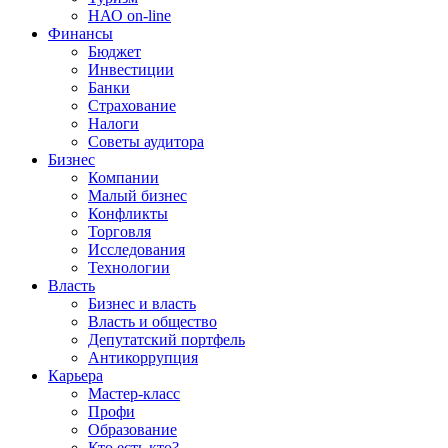
НАО on-line
Финансы
Бюджет
Инвестиции
Банки
Страхование
Налоги
Советы аудитора
Бизнес
Компании
Малый бизнес
Конфликты
Торговля
Исследования
Технологии
Власть
Бизнес и власть
Власть и общество
Депутатский портфель
Антикоррупция
Карьера
Мастер-класс
Профи
Образование
Кто есть кто?