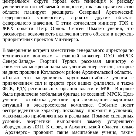
центральном округе города есть тенденция к резкому
увеличению потребляемой мощности, так как правительство
области планирует расширять Северный Арктический
федеральный университет, строятся другие объекты
федерального значения. С этим согласился министр ТЭК и
ЖКХ области Петр Орлов. Сергей Шматко уверил, что
рассмотрит возможность включения этого объекта в перечень
приоритетных проектов Минэнерго.
В завершение встречи заместитель генерального директора по
техническим вопросам – главный инженер ОАО «МРСК
Северо-Запада» Георгий Турлов рассказал министру о
совместных межрегиональных учениях энергетиков, которые
на днях прошли в Котласском районе Архангельской области.
«Только что завершились крупномасштабные учения с
привлечением сил и средств трех наших филиалов, а также
ФСК, РДУ, региональных органов власти и МЧС. Впервые
была привлечена мобильная бригада из соседней МРСК. Цель
учений – отработка действий при ликвидации аварийных
ситуаций в электросетевом комплексе. Событие носит
беспрецедентный характер, поскольку проходит в условиях,
максимально приближенных к реальным. Помимо сценарных
условий, энергетики выполнили замену устаревшего
оборудования ЛЭП. К слову, в Архангельской области только
«Архэнерго» проводит такие масштабные учения, таким