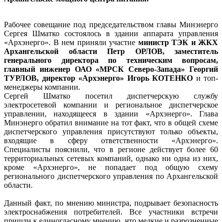
Рабочее совещание под председательством главы Минэнерго
Сергея Шматко состоялось в здании аппарата управления
«Архэнерго». В нем приняли участие
министр ТЭК и ЖКХ
Архангельской области Петр ОРЛОВ, заместитель
генерального директора по техническим вопросам,
главный инженер ОАО «МРСК Северо-Запада» Георгий
ТУРЛОВ, директор «Архэнерго» Игорь КОТЕНКО
и топ-
менеджеры компании.
Сергей Шматко посетил диспетчерскую службу
электросетевой компании и региональное диспетчерское
управлении, находящееся в здании «Архэнерго». Глава
Минэнерго обратил внимание на тот факт, что в общей схеме
диспетчерского управления присутствуют только объекты,
входящие в сферу ответственности «Архэнерго».
Специалисты пояснили, что в регионе действует более 60
территориальных сетевых компаний, однако ни одна из них,
кроме «Архэнерго», не попадает под общую схему
регионального диспетчерского управления по Архангельской
области.
Данный факт, по мнению министра, подрывает безопасность
электроснабжения потребителей. Все участники встречи
пришли к единогласному мнению, что мелкие и разрозненные