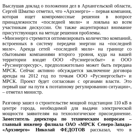
Выслушав доклад о положении дел в Архангельской области,
Сергей Шматко отметил, что «Архэнерго» – первая компания,
которая ищет компромиссные решения в вопросе
принадлежности «последней мили» и лояльна ко всем
участникам дискуссии. Он также акцентировал внимание
присутствующих на методе решения проблемы.
«Минэнерго стремится оптимизировать количество компаний,
встроенных в систему передачи энергии на «последней
миле». Аренда сетей «последней мили» на границе со
сбытовыми компаниями второго уровня, куда на вашей
территории входят ООО «Русэнергосбыт» и ООО
«Русэнергоресурс», предположительно может быть передана
МРСК. Сейчас активно обсуждается заключение договора
аренды на 2012 год по точкам ООО «Русэнергосбыт» и
МРСК. Проект будет согласован с органами власти. Это
первый шаг на пути к поэтапному регулированию ситуации»,
– отметил министр.
Разговор зашел о строительстве мощной подстанции 110 кВ в
центре города, необходимой для выдачи электрической
мощности заявителям на технологическое присоединение.
Заместитель директора по техническим вопросам –
главный инженер филиала ОАО «МРСК Северо-Запада»
«Архэнерго» Николай ФЕДОТОВ
рассказал, что в