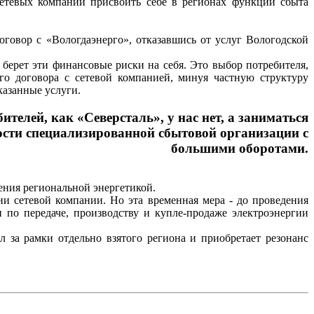
етевых компаний присвоить себе в регионах функции сбыта
говор с «Вологдаэнерго», отказавшись от услуг Вологодской
берет эти финансовые риски на себя. Это выбор потребителя,
го договора с сетевой компанией, минуя частную структуру
казанные услуги.
елей, как «Северсталь», у нас нет, а заниматься
ости специализированной сбытовой организации с
большими оборотами.
ления региональной энергетикой.
ии сетевой компании. Но эта временная мера - до проведения
по передаче, производству и купле-продаже электроэнергии
за рамки отдельно взятого региона и приобретает резонанс