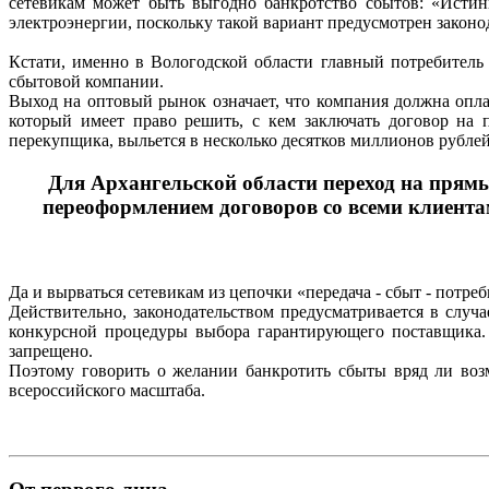
сетевикам может быть выгодно банкротство сбытов: «Истин
электроэнергии, поскольку такой вариант предусмотрен закон
Кстати, именно в Вологодской области главный потребитель
сбытовой компании.
Выход на оптовый рынок означает, что компания должна опла
который имеет право решить, с кем заключать договор на 
перекупщика, выльется в несколько десятков миллионов рублей
Для Архангельской области переход на прямые
переоформлением договоров со всеми клиента
Да и вырваться сетевикам из цепочки «передача - сбыт - потр
Действительно, законодательством предусматривается в случ
конкурсной процедуры выбора гарантирующего поставщика. 
запрещено.
Поэтому говорить о желании банкротить сбыты вряд ли воз
всероссийского масштаба.