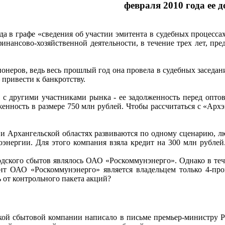
февраля 2010 года ее 
да в графе «сведения об участии эмитента в судебных процессах»
финансово-хозяйственной деятельности, в течение трех лет, пре
онеров, ведь весь прошлый год она провела в судебных заседани
 привести к банкротству.
 с другими участниками рынка - ее задолженность перед опто
женность в размере 750 млн рублей. Чтобы рассчитаться с «Арх
 и Архангельской областях развиваются по одному сценарию, л
роэнергии. Для этого компания взяла кредит на 300 млн рубле
дского сбытов являлось ОАО «Роскоммунэнерго». Однако в тече
 ОАО «Роскоммунэнерго» является владельцем только 4-проц
 от контрольного пакета акций?
ской сбытовой компании написало в письме премьер-министру