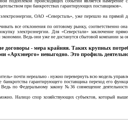
ной подоплекой происходящих событий является намерение с
одательством при банкротствах гарантирующих поставщиков».
 электроэнергии, ОАО «Северсталь», уже перешло на прямой до
чивать все отклонения по оптовому рынку, соответственно она 
покупку электроэнергии. Для «Северстали» заключение прямо
 экономии. Ведь они уже не достанутся сбытовой компании за о
 договоры - мера крайняя. Таких крупных потребит
ми «Архэнерго» невыгодно. Это профиль деятельн
ебитель» почти нереально - нужно перевернуть всю модель управ
ае банкротства гарантирующего поставщика переход его функц
Ведь по Федеральному закону №36 совмещение деятельности 
можно. Налицо спор хозяйствующих субъектов, который вышел 