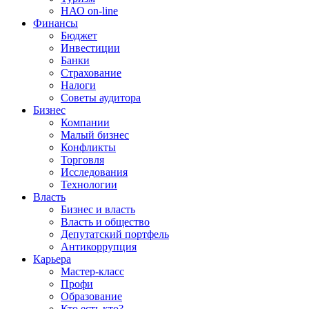
НАО on-line
Финансы
Бюджет
Инвестиции
Банки
Страхование
Налоги
Советы аудитора
Бизнес
Компании
Малый бизнес
Конфликты
Торговля
Исследования
Технологии
Власть
Бизнес и власть
Власть и общество
Депутатский портфель
Антикоррупция
Карьера
Мастер-класс
Профи
Образование
Кто есть кто?