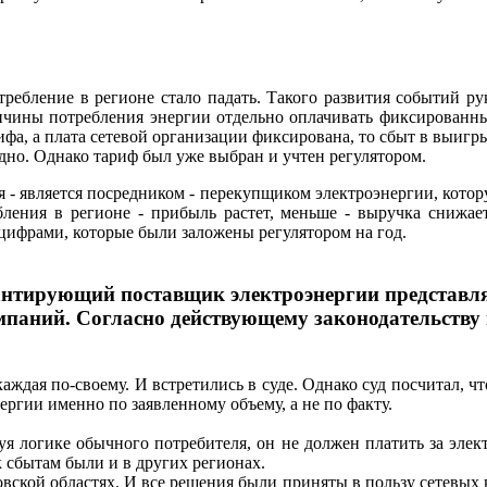
отребление в регионе стало падать. Такого развития событий ру
личины потребления энергии отдельно оплачивать фиксированны
ифа, а плата сетевой организации фиксирована, то сбыт в выигр
годно. Однако тариф был уже выбран и учтен регулятором.
 - является посредником - перекупщиком электроэнергии, котор
ления в регионе - прибыль растет, меньше - выручка снижает
 цифрами, которые были заложены регулятором на год.
антирующий поставщик электроэнергии представляе
мпаний. Согласно действующему законодательству 
каждая по-своему. И встретились в суде. Однако суд посчитал, 
ргии именно по заявленному объему, а не по факту.
уя логике обычного потребителя, он не должен платить за элек
 сбытам были и в других регионах.
овской областях. И все решения были приняты в пользу сетевы