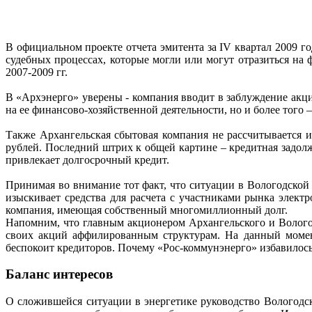
В официальном проекте отчета эмитента за IV квартал 2009 го
судебных процессах, которые могли или могут отразиться на 
2007-2009 гг.
В «Архэнерго» уверены - компания вводит в заблуждение акци
на ее финансово-хозяйственной деятельности, но и более того –
Также Архангельская сбытовая компания не рассчитывается и
рублей. Последний штрих к общей картине – кредитная задол
привлекает долгосрочный кредит.
Принимая во внимание тот факт, что ситуации в Вологодской
изыскивает средства для расчета с участниками рынка элект
компания, имеющая собственный многомиллионный долг.
Напомним, что главным акционером Архангельского и Волого
своих акций аффилированным структурам. На данный момент
беспокоит кредиторов. Почему «Рос-коммунэнерго» избавилось
Баланс интересов
О сложившейся ситуации в энергетике руководство Вологод