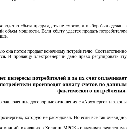
ководство сбыта предугадать не смогло, и выбор был сделан в
й объем мощности. Если сбыту удается продать потребителям
ыше.
ую она потом продает конечному потребителю. Соответственно
ся. И продавцу электроэнергии дано право регулировать эту
т интересы потребителей и за их счет оплачивает
потребители производят оплату счетов по данным
фактического потребления.
что заключенные договорные отношения с «Архэнерго» и законы
троэнергию, которую не расходовал. Но если все так очевидно,
х компаний, входящих в Холдинг МРСК - оплачивать заявленную