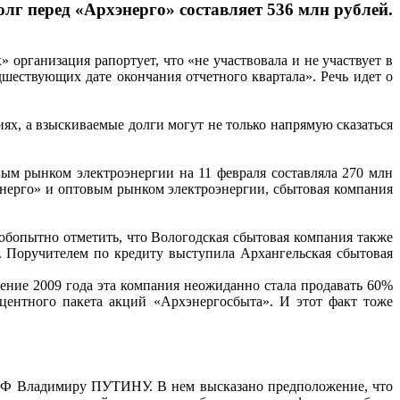
долг перед «Архэнерго» составляет 536 млн рублей.
 организация рапортует, что «не участвовала и не участвует в
дшествующих дате окончания отчетного квартала». Речь идет о
ях, а взыскиваемые долги могут не только напрямую сказаться
вым рынком электроэнергии на 11 февраля составляла 270 млн
энерго» и оптовым рынком электроэнергии, сбытовая компания
юбопытно отметить, что Вологодская сбытовая компания также
й. Поручителем по кредиту выступила Архангельская сбытовая
ние 2009 года эта компания неожиданно стала продавать 60%
ентного пакета акций «Архэнергосбыта». И этот факт тоже
 РФ Владимиру ПУТИНУ. В нем высказано предположение, что