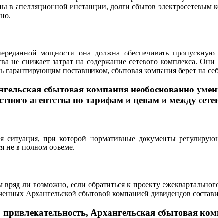
ены в апелляционной инстанции, долги сбытов электросетевым 
но.
переданной мощности она должна обеспечивать пропускную с
тва не снижает затрат на содержание сетевого комплекса. Они
сь гарантирующим поставщиком, сбытовая компания берет на себ
ангельская сбытовая компания необоснованно умен
тного агентства по тарифам и ценам и между сет
ая ситуация, при которой нормативные документы регулирую
я не в полном объеме.
вряд ли возможно, если обратиться к проекту ежеквартального 
аченных Архангельской сбытовой компанией дивидендов состави
привлекательность, Архангельская сбытовая компа