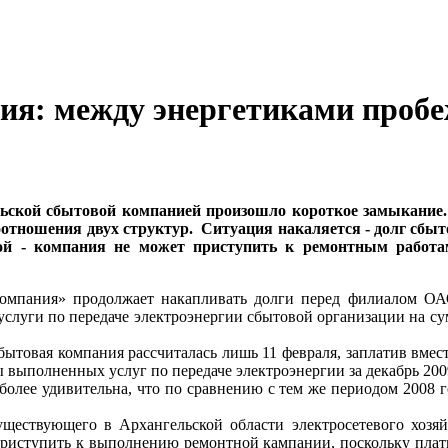
ия: между энергетиками пробе
ьской сбытовой компанией произошло короткое замыкание.
отношения двух структур. Ситуация накаляется - долг сбыт
ой - компания не может приступить к ремонтным работа
омпания» продолжает накапливать долги перед филиалом ОА
 услуги по передаче электроэнергии сбытовой организации на су
сбытовая компания рассчиталась лишь 11 февраля, заплатив вмес
ы выполненных услуг по передаче электроэнергии за декабрь 200
олее удивительна, что по сравнению с тем же периодом 2008 г
ествующего в Архангельской области электросетевого хозяйст
риступить к выполнению ремонтной кампании, поскольку плати