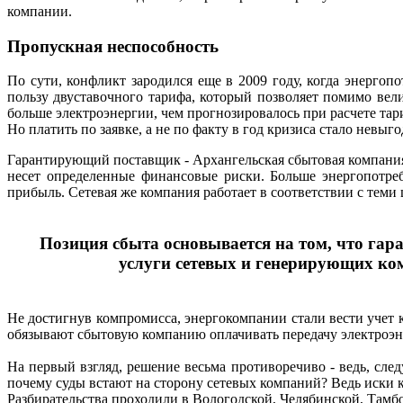
компании.
Пропускная неспособность
По сути, конфликт зародился еще в 2009 году, когда энергоп
пользу двуставочного тарифа, который позволяет помимо ве
больше электроэнергии, чем прогнозировалось при расчете тар
Но платить по заявке, а не по факту в год кризиса стало невы
Гарантирующий поставщик - Архангельская сбытовая компания
несет определенные финансовые риски. Больше энергопотреб
прибыль. Сетевая же компания работает в соответствии с теми
Позиция сбыта основывается на том, что гар
услуги сетевых и генерирующих ко
Не достигнув компромисса, энергокомпании стали вести учет 
обязывают сбытовую компанию оплачивать передачу электроэне
На первый взгляд, решение весьма противоречиво - ведь, след
почему суды встают на сторону сетевых компаний? Ведь иски к
Разбирательства проходили в Вологодской, Челябинской, Тамб