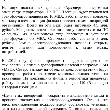
На двух подстанциях филиала «Архэнерго» энергетики
заменят трансформаторы. На ПС «Плесецк» будет установлен
трансформатор мощностью 16 МВА. Работы по его перевозке,
монтажу и комплектации филиал проведет силами подрядной
организации. Всего на эти цели будет затрачено 4,5 млн.
рублей. Мощность источников питания увеличится и на ПС
«Яренск». Из Архангельска туда перевезут и установят
трансформатор 6,3 МВА. Стоимость работ составит 3 млн.
рублей. Замена электрооборудования позволит открыть
центры питания для подключения к сетям новых
потребителей.
В 2012 году филиал продолжит внедрять современные
технологии. Согласно долгосрочной целевой программе ОАО
«МРСК Северо-Запада» на объектах электроэнергетики будут
проведены работы по замене масляных выключателей на
вакуумные. На подстанциях филиала энергетики продолжат
работу по замене маслонаполненных вводов 110 кВ на вводы
с твердой изоляцией.
«Цель этих внедрений – сократить использование масла в
процессе эксплуатации электрооборудования. Это снизит
риск возникновения пожароопасной обстановки, уменьшит
затраты на содержание оборудования. Очевидна и польза для