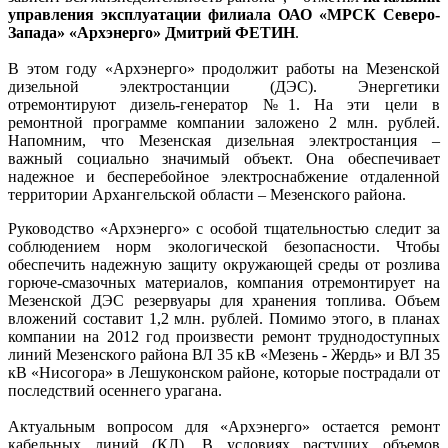
управления эксплуатации филиала ОАО «МРСК Северо-
Запада» «Архэнерго» Дмитрий ФЕТИН
.
В этом году «Архэнерго» продолжит работы на Мезенской
дизельной электростанции (ДЭС). Энергетики
отремонтируют дизель-генератор №1. На эти цели в
ремонтной программе компании заложено 2 млн. рублей.
Напомним, что Мезенская дизельная электростанция –
важный социально значимый объект. Она обеспечивает
надежное и бесперебойное электроснабжение отдаленной
территории Архангельской области – Мезенского района.
Руководство «Архэнерго» с особой тщательностью следит за
соблюдением норм экологической безопасности. Чтобы
обеспечить надежную защиту окружающей среды от розлива
горюче-смазочных материалов, компания отремонтирует на
Мезенской ДЭС резервуары для хранения топлива. Объем
вложений составит 1,2 млн. рублей. Помимо этого, в планах
компании на 2012 год произвести ремонт труднодоступных
линий Мезенского района ВЛ 35 кВ «Мезень - Жердь» и ВЛ 35
кВ «Нисогора» в Лешуконском районе, которые пострадали от
последствий осеннего урагана.
Актуальным вопросом для «Архэнерго» остается ремонт
кабельных линий (КЛ). В условиях растущих объемов