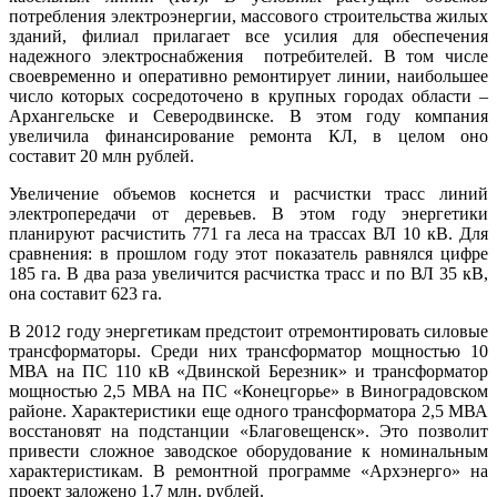
потребления электроэнергии, массового строительства жилых
зданий, филиал прилагает все усилия для обеспечения
надежного электроснабжения потребителей. В том числе
своевременно и оперативно ремонтирует линии, наибольшее
число которых сосредоточено в крупных городах области –
Архангельске и Северодвинске. В этом году компания
увеличила финансирование ремонта КЛ, в целом оно
составит 20 млн рублей.
Увеличение объемов коснется и расчистки трасс линий
электропередачи от деревьев. В этом году энергетики
планируют расчистить 771 га леса на трассах ВЛ 10 кВ. Для
сравнения: в прошлом году этот показатель равнялся цифре
185 га. В два раза увеличится расчистка трасс и по ВЛ 35 кВ,
она составит 623 га.
В 2012 году энергетикам предстоит отремонтировать силовые
трансформаторы. Среди них трансформатор мощностью 10
МВА на ПС 110 кВ «Двинской Березник» и трансформатор
мощностью 2,5 МВА на ПС «Конецгорье» в Виноградовском
районе. Характеристики еще одного трансформатора 2,5 МВА
восстановят на подстанции «Благовещенск». Это позволит
привести сложное заводское оборудование к номинальным
характеристикам. В ремонтной программе «Архэнерго» на
проект заложено 1,7 млн. рублей.