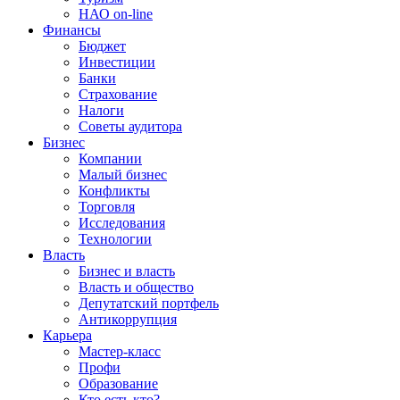
НАО on-line
Финансы
Бюджет
Инвестиции
Банки
Страхование
Налоги
Советы аудитора
Бизнес
Компании
Малый бизнес
Конфликты
Торговля
Исследования
Технологии
Власть
Бизнес и власть
Власть и общество
Депутатский портфель
Антикоррупция
Карьера
Мастер-класс
Профи
Образование
Кто есть кто?