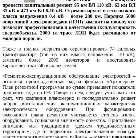
провести капитальный ремонт 95 км ВЛ 110 кВ, 63 км ВЛ
35 кВ и 473 км ВЛ 6-10 кВ. Отремонтируют и сети низкого
класса напряжения 0,4 кВ – более 280 км. Порядка 5000
опор линий электропередачи (ЛЭП) заменят на новые, что
позволит профессионально и качественно эксплуатировать
энергообъекты. 2000 га трасс ЛЭП будет расчищено от
молодой поросли.
Также в планах энергетиков отремонтировать 74 силовых
трансформатора (три из них класса напряжения 110 кВ),
заменить более 2000 изоляторов и восстановить
характеристики 246 выключателей.
«Ремонтно-эксплуатационное обслуживание электросетей –
основная производственная задача филиала «Архэнерго».
План ремонтной программы по сумме превышает показатели
прошлого года на 6%. Говоря о нем, следует учитывать тот
факт, что компания планомерно и последовательно решает
вопрос восстановления эксплуатационных характеристик
электросетевого оборудования. При формировании
ежегодного плана ремонтов учитывается степень износа
оборудования, социальная значимость объектов. Пристальное
внимание мы традиционно уделяем труднодоступным
территориям, где от надежного электроснабжения зачастую
зависит вся жизнедеятельность района», – отметил
начальник