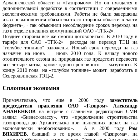
Архангельской области и «Газпромом». Но он нуждался в
дополнительной доработке в соответствии с современными
экологическими требованиями. Работы не были завершены
из-за невыполнения обязательств со стороны области в части
бюджета», - так объяснили несоблюдение сроков перехода на
газ в отделе внешних коммуникаций ОАО «ТГК-2».
Позднее стороны все же смогли договориться. В 2010 году в
тарифе для ОАО «ТГК-2» расходы на перевод ТЭЦ на
"голубое топливо" заложены. Новый срок перехода на газ
назначен на июнь - июль 2010 года. К началу нового
отопительного сезона на природных газ предстоит перевести
все четыре котла, кроме одного резервного — мазутного. К
концу 2010 года на «голубом топливе» может заработать и
Северодвинская ТЭЦ-2.
Сплошная экономия
Примечательно, что еще в 2006 году
заместитель
председателя правления ОАО «Газпром» Александр
АНАНЕНКОВ
на встрече с главными редакторами СМИ
заявил «Бизнес-классу», что «продолжение строительства
газопровода до Архангельска при нынешних ценах на газ
экономически необоснованно». А в 2000 году
Рэм
ВЯХИРЕВ
, бывший в то время главой «Газпрома», на
заданный «Бизнес-классом» вопрос, "будет ли в Архангельске