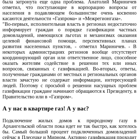
была затронута еще одна проблема. Анатолий Мариничев
отметил, что поступающие в корпорацию вопросы от
населения в подавляющем большинстве очень косвенно
касаются деятельности «Газпрома» и «Межрегионгаза».
"Во-первых, исполнительная власть в регионах недостаточно
информирует граждан о порядке газификации частных
домовладений, имеющихся льготах и механизмах оказания
целевой финансовой помощи, перспективных планах
развития населенных пунктов, - отметил Мариничев. - В
некоторых администрациях регионов вообще отсутствует
координирующий орган или ответственное лицо, способное
оказать жителям содействие в решении тех или иных
вопросов, связанных с газификацией. Во-вторых, ответы,
полученные гражданами от местных и региональных органов
власти зачастую не содержат информации, интересующей
людей. Поэтому с просьбой о решении насущных проблем
газификации граждане начинают обращаются к Президенту, в
Правительство или в «Газпром».
А у нас в квартире газ! А у вас?
Подключение жилых домов к природному газу в
Архангельской области пока идет не так быстро, как хотелось
бы. Самый большой процент подключенных домовладений
сейчас в Плесецке и Мирном. Активно газификация проходит