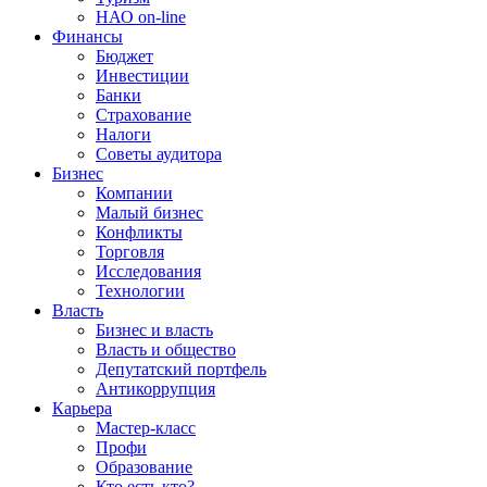
НАО on-line
Финансы
Бюджет
Инвестиции
Банки
Страхование
Налоги
Советы аудитора
Бизнес
Компании
Малый бизнес
Конфликты
Торговля
Исследования
Технологии
Власть
Бизнес и власть
Власть и общество
Депутатский портфель
Антикоррупция
Карьера
Мастер-класс
Профи
Образование
Кто есть кто?