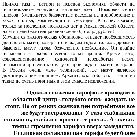
Приход газа в регион и перевод экономики области на
использование «голубого топлива» дает Поморью много
плюсов. Уменьшатся бюджетные расходы на приобретение и
завоз топлива, компенсации и субсидии. К слову сказать,
только за последние несколько лет в Архангельской области
на эти цели было направлено около 6,5 млрд рублей!
Улучшится экологическая обстановка, отпадет необходимость
доставлять мазут, который с каждым годом только дорожает.
Заменять мазут газом, безусловно, необходимо. Он крайне
невыгоден с экологической точки зрения. Кроме того,
совершенствование технологий переработки нефти
неизменно приведет к отказу от производства мазута в стране.
В России очень мало территорий, где мазут является
доминирующим топливом. Архангельская область — одно из
таких не очень приятных в этом смысле исключений.
Однако снижения тарифов с приходом в
областной центр «голубого огня» ожидать не
стоит. Но от резких скачков цен потребители все
же будут застрахованы. У газа стабильная
стоимость, стабилен прогноз ее роста... А значит,
темпы стремления тарифов вверх замедлятся.
Топливная составляющая тарифа будет более