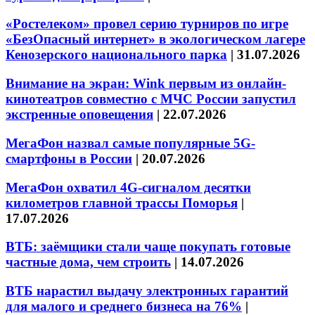
«Ростелеком» провел серию турниров по игре
«БезОпасный интернет» в экологическом лагере
Кенозерского национального парка
|
31.07.2026
Внимание на экран: Wink первым из онлайн-
кинотеатров совместно с МЧС России запустил
экстренные оповещения
|
22.07.2026
МегаФон назвал самые популярные 5G-
смартфоны в России
|
20.07.2026
МегаФон охватил 4G-сигналом десятки
километров главной трассы Поморья
|
17.07.2026
ВТБ: заёмщики стали чаще покупать готовые
частные дома, чем строить
|
14.07.2026
ВТБ нарастил выдачу электронных гарантий
для малого и среднего бизнеса на 76%
|