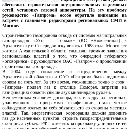
обеспечить строительство внутрипоселковых и домовых
сетей, установку газовой аппаратуры. На эту проблему
руководство «Газпрома» особо обратило внимание на
встрече с главными редакторами региональных СМИ в
Москве.
Строительство газопровода-отвода от системы магистральных
газопроводов «Ухта — Торжок» (КС «Нюксеница») к
Архангельску и Северодвинску велось с 1988 года. Много лет
жители Архангельской области слышали громкие заявления
региональных властей о том, что очередной губернатор
«оговорился» с руководством ОАО «Газпром» о продолжении
строительства газопровода.
В 2004 году соглашение о сотрудничестве между
Архангельской областью и ОАО «Газпром» было подписано
сроком на пять лет. За это время, уложившись точно в срок,
«Газпром» подвел газ к столице Поморья, затратив на
газификацию области свыше двух миллиардов рублей.
Непременным условием договора, как и в других регионах,
участвующих в программах газификации, стало четкое
соблюдение взятых на себя обязательств со стороны местных
властей. Так, энергетическая корпорация должна доводить
газ до населенных пунктов, строить газораспределительные
станции, а субъект РФ - отвечать за прокладку уличных сетей
и подготовку потребителей к приему газа. На этом принципе