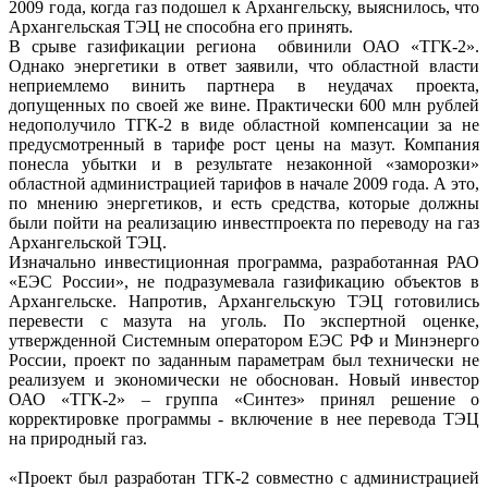
2009 года, когда газ подошел к Архангельску, выяснилось, что
Архангельская ТЭЦ не способна его принять.
В срыве газификации региона обвинили ОАО «ТГК-2».
Однако энергетики в ответ заявили, что областной власти
неприемлемо винить партнера в неудачах проекта,
допущенных по своей же вине. Практически 600 млн рублей
недополучило ТГК-2 в виде областной компенсации за не
предусмотренный в тарифе рост цены на мазут. Компания
понесла убытки и в результате незаконной «заморозки»
областной администрацией тарифов в начале 2009 года. А это,
по мнению энергетиков, и есть средства, которые должны
были пойти на реализацию инвестпроекта по переводу на газ
Архангельской ТЭЦ.
Изначально инвестиционная программа, разработанная РАО
«ЕЭС России», не подразумевала газификацию объектов в
Архангельске. Напротив, Архангельскую ТЭЦ готовились
перевести с мазута на уголь. По экспертной оценке,
утвержденной Системным оператором ЕЭС РФ и Минэнерго
России, проект по заданным параметрам был технически не
реализуем и экономически не обоснован. Новый инвестор
ОАО «ТГК-2» – группа «Синтез» принял решение о
корректировке программы - включение в нее перевода ТЭЦ
на природный газ.
«Проект был разработан ТГК-2 совместно с администрацией