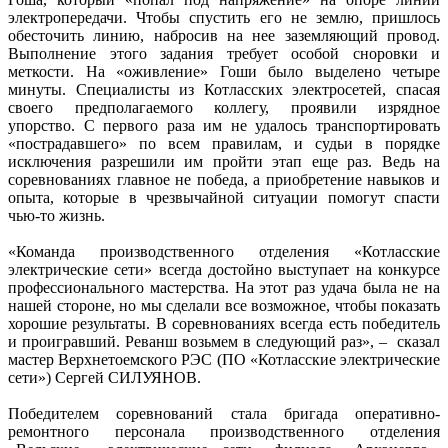
электропередачи. Чтобы спустить его не землю, пришлось
обесточить линию, набросив на нее заземляющий провод.
Выполнение этого задания требует особой сноровки и
меткости. На «оживление» Гоши было выделено четыре
минуты. Специалисты из Котласских электросетей, спасая
своего предполагаемого коллегу, проявили изрядное
упорство. С первого раза им не удалось транспортировать
«пострадавшего» по всем правилам, и судьи в порядке
исключения разрешили им пройти этап еще раз. Ведь на
соревнованиях главное не победа, а приобретение навыков и
опыта, которые в чрезвычайной ситуации помогут спасти
чью-то жизнь.
«Команда производственного отделения «Котласские
электрические сети» всегда достойно выступает на конкурсе
профессионального мастерства. На этот раз удача была не на
нашей стороне, но мы сделали все возможное, чтобы показать
хорошие результаты. В соревнованиях всегда есть победитель
и проигравший. Реванш возьмем в следующий раз», – сказал
мастер Верхнетоемского РЭС (ПО «Котласские электрические
сети») Сергей СИЛУЯНОВ.
Победителем соревнований стала бригада оперативно-
ремонтного персонала производственного отделения