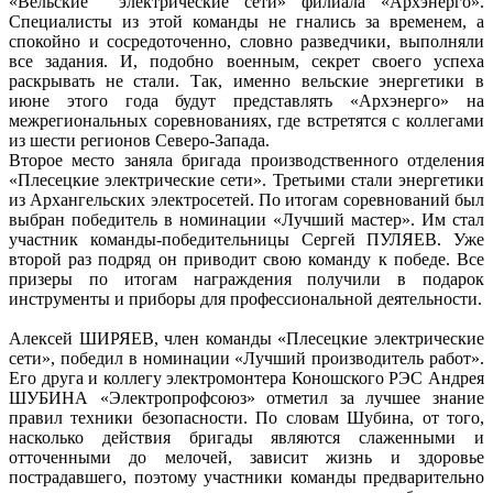
«Вельские электрические сети» филиала «Архэнерго».
Специалисты из этой команды не гнались за временем, а
спокойно и сосредоточенно, словно разведчики, выполняли
все задания. И, подобно военным, секрет своего успеха
раскрывать не стали. Так, именно вельские энергетики в
июне этого года будут представлять «Архэнерго» на
межрегиональных соревнованиях, где встретятся с коллегами
из шести регионов Северо-Запада.
Второе место заняла бригада производственного отделения
«Плесецкие электрические сети». Третьими стали энергетики
из Архангельских электросетей. По итогам соревнований был
выбран победитель в номинации «Лучший мастер». Им стал
участник команды-победительницы Сергей ПУЛЯЕВ. Уже
второй раз подряд он приводит свою команду к победе. Все
призеры по итогам награждения получили в подарок
инструменты и приборы для профессиональной деятельности.
Алексей ШИРЯЕВ, член команды «Плесецкие электрические
сети», победил в номинации «Лучший производитель работ».
Его друга и коллегу электромонтера Коношского РЭС Андрея
ШУБИНА «Электропрофсоюз» отметил за лучшее знание
правил техники безопасности. По словам Шубина, от того,
насколько действия бригады являются слаженными и
отточенными до мелочей, зависит жизнь и здоровье
пострадавшего, поэтому участники команды предварительно