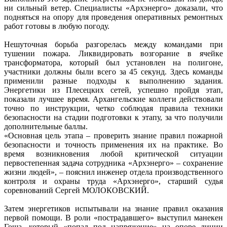
ни сильный ветер. Специалисты «Архэнерго» доказали, что
подняться на опору для проведения оперативных ремонтных
работ готовы в любую погоду.
Нешуточная борьба разгорелась между командами при
тушении пожара. Ликвидировать возгорание в ячейке
трансформатора, который был установлен на полигоне,
участники должны были всего за 45 секунд. Здесь команды
применили разные подходы к выполнению задания.
Энергетики из Плесецких сетей, успешно пройдя этап,
показали лучшее время. Архангельские коллеги действовали
точно по инструкции, четко соблюдая правила техники
безопасности на стадии подготовки к этапу, за что получили
дополнительные баллы.
«Основная цель этапа – проверить знание правил пожарной
безопасности и точность применения их на практике. Во
время возникновения любой критической ситуации
первостепенная задача сотрудника «Архэнерго» – сохранение
жизни людей», – пояснил инженер отдела производственного
контроля и охраны труда «Архэнерго», старший судья
соревнований Сергей МОЛОКОВСКИЙ.
Затем энергетиков испытывали на знание правил оказания
первой помощи. В роли «пострадавшего» выступил манекен
Гоша, который «попал под напряжение» на опоре линии