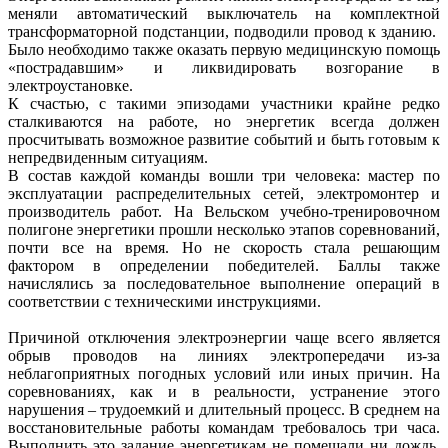
меняли автоматический выключатель на комплектной
трансформаторной подстанции, подводили провод к зданию.
Было необходимо также оказать первую медицинскую помощь
«пострадавшим» и ликвидировать возгорание в
электроустановке.
К счастью, с такими эпизодами участники крайне редко
сталкиваются на работе, но энергетик всегда должен
просчитывать возможное развитие событий и быть готовым к
непредвиденным ситуациям.
В состав каждой команды вошли три человека: мастер по
эксплуатации распределительных сетей, электромонтер и
производитель работ. На Вельском учебно-тренировочном
полигоне энергетики прошли несколько этапов соревнований,
почти все на время. Но не скорость стала решающим
фактором в определении победителей. Баллы также
начислялись за последовательное выполнение операций в
соответствии с техническими инструкциями.
Причиной отключения электроэнергии чаще всего является
обрыв проводов на линиях электропередачи из-за
неблагоприятных погодных условий или иных причин. На
соревнованиях, как и в реальности, устранение этого
нарушения – трудоемкий и длительный процесс. В среднем на
восстановительные работы командам требовалось три часа.
Выполнить это задание энергетикам не помешали ни дождь,