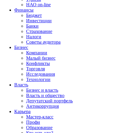
НАО on-line
Финансы
Бюджет
Инвестиции
Банки
Страхование
Налоги
Советы аудитора
Бизнес
Компании
Малый бизнес
Конфликты
Торговля
Исследования
Технологии
Власть
Бизнес и власть
Власть и общество
Депутатский портфель
Антикоррупция
Карьера
Мастер-класс
Профи
Образование
Кто есть кто?