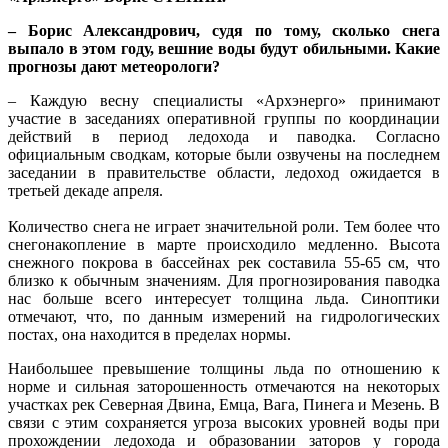
– Борис Александрович, судя по тому, сколько снега
выпало в этом году, вешние воды будут обильными. Какие
прогнозы дают метеорологи?
– Каждую весну специалисты «Архэнерго» принимают
участие в заседаниях оперативной группы по координации
действий в период ледохода и паводка. Согласно
официальным сводкам, которые были озвучены на последнем
заседании в правительстве области, ледоход ожидается в
третьей декаде апреля.
Количество снега не играет значительной роли. Тем более что
снегонакопление в марте происходило медленно. Высота
снежного покрова в бассейнах рек составила 55-65 см, что
близко к обычным значениям. Для прогнозирования паводка
нас больше всего интересует толщина льда. Синоптики
отмечают, что, по данным измерений на гидрологических
постах, она находится в пределах нормы.
Наибольшее превышение толщины льда по отношению к
норме и сильная заторошенность отмечаются на некоторых
участках рек Северная Двина, Емца, Вага, Пинега и Мезень. В
связи с этим сохраняется угроза высоких уровней воды при
прохождении ледохода и образовании заторов у города