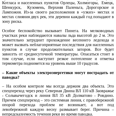
Котласа и населенных пунктов Орлецы, Холмогоры, Емецк,
Шенкурск, Кузомень, Верхняя Паленьга, Дорогорское и
Лампожня. Из-за своего расположения в «узких» местах и
местах слияния двух рек, эти деревни каждый год попадают в
зону риска.
Особое беспокойство вызывает Пинега. На мелководных
участках реки наблюдаются навалы льда высотой до 2 м. Это
значительно затруднит прохождение весеннего ледохода и
может вызвать неблагоприятные последствия для населенных
пунктов в случае продолжительных заторов. Все будет
зависеть от среднесуточной температуры. Опасаться стоит в
том случае, если наступит резкое потепление и отметка
термометра поднимется на уровень выше 10 градусов.
– Какие объекты электроэнергетики могут пострадать от
паводка?
– На особом контроле мы всегда держим два объекта. Это
спецпереход через реку Северная Двина ВЛ 110 кВ Заовражье
- Сольвычегодск и линия ВЛ 35 кВ Долматово - Ровдино.
Причем спецпереход – это системная линия, с правобережной
опорой перехода проблем не возникает, а вот под
левобережной каждую весну размывает берег. Причина –
непредсказуемость течения реки во время паводка.