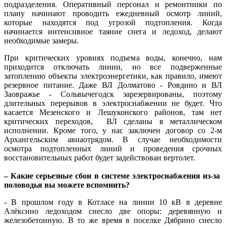
подразделения. Оперативный персонал и ремонтники по
плану начинают проводить ежедневный осмотр линий,
которые находятся под угрозой подтопления. Когда
начинается интенсивное таяние снега и ледоход, делают
необходимые замеры.
При критических уровнях подъема воды, конечно, нам
приходится отключать линии, но все подверженные
затоплению объекты электроэнергетики, как правило, имеют
резервное питание. Даже ВЛ Долматово - Ровдино и ВЛ
Заовражье - Сольвычегодск зарезервированы, поэтому
длительных перерывов в электроснабжении не будет. Что
касается Мезенского и Лешуконского районов, там нет
критических переходов, ВЛ сделаны в металлическом
исполнении. Кроме того, у нас заключен договор со 2-м
Архангельским авиаотрядом. В случае необходимости
осмотра подтопленных линий и проведения срочных
восстановительных работ будет задействован вертолет.
– Какие серьезные сбои в системе электроснабжения из-за
половодья вы можете вспомнить?
- В прошлом году в Котласе на линии 10 кВ в деревне
Алёксино ледоходом снесло две опоры: деревянную и
железобетонную. В то же время в поселке Дябрино снесло