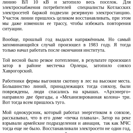
линию ВЛ 10 кВ и затопило весь поселок. Для
электроснабжения потребителей специалисты Котласских
электросетей баржой подвезли резервную электростанцию.
Участок линии пришлось целиком восстанавливать, при этом
мы даже изменили ее трассу, чтобы избежать повторения
ситуации.
Вообще, прошлый год выдался напряжённым. Но самый
запоминающийся случай произошел в 1983 году. Я тогда
только начал работать после окончания института.
Той весной было резкое потепление, в результате произошел
затор в районе местечка Орлецы, затопило совхоз
Хаврогорский.
Работники фермы выгоняли скотину в лес на высокие места.
Большинство линий, принадлежащих тогда совхозу, были
повреждены, люди спасались на крышах. «Архэнерго»
направило две бригады, а «Механизированная колона» три.
Вот тогда всем пришлось туго.
Мой однокурсник, который работал энергетиком в совхозе,
рассказывал, что в его доме «печка плавала». Затор на реке
взрывали армейские подразделения и авиация, так как МЧС
тогда еще не было. Восстанавливали электросети не один год,