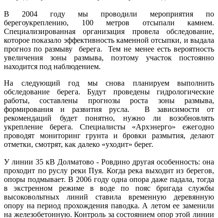
В 2004 году мы проводили мероприятия по
берегоукреплению, 100 метров отсыпали камнем.
Специализированная организация провела обследование,
которое показало эффективность каменной отсыпки, и выдала
прогноз по размыву берега. Тем не менее есть вероятность
увеличения зоны размыва, поэтому участок постоянно
находится под наблюдением.
На следующий год мы снова планируем выполнить
обследование берега. Будут проведены гидрологические
работы, составлены прогнозы роста зоны размыва,
формирования и развития русла. В зависимости от
рекомендаций будет понятно, нужно ли возобновлять
укрепление берега. Специалисты «Архэнерго» ежегодно
проводят мониторинг грунта и бровки размытия, делают
отметки, смотрят, как далеко «уходит» берег.
У линии 35 кВ Долматово - Ровдино другая особенность: она
проходит по руслу реки Пуя. Когда река выходит из берегов,
опоры подмывает. В 2006 году одна опора даже падала, тогда
в экстренном режиме в воде по пояс бригада службы
высоковольтных линий ставила временную деревянную
опору на период прохождения паводка. А летом ее заменили
на железобетонную. Контроль за состоянием опор этой линии