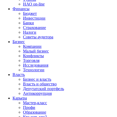
НАО on-line
Финансы
Бюджет
Инвестиции
Банки
Страхование
Налоги
Советы аудитора
Бизнес
Компании
Малый бизнес
Конфликты
Торговля
Исследования
Технологии
Власть
Бизнес и власть
Власть и общество
Депутатский портфель
Антикоррупция
Карьера
Мастер-класс
Профи
Образование
Кто есть кто?