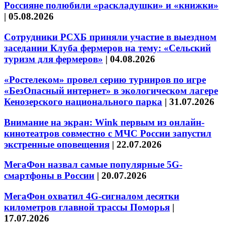
Россияне полюбили «раскладушки» и «книжки»
|
05.08.2026
Сотрудники РСХБ приняли участие в выездном
заседании Клуба фермеров на тему: «Сельский
туризм для фермеров»
|
04.08.2026
«Ростелеком» провел серию турниров по игре
«БезОпасный интернет» в экологическом лагере
Кенозерского национального парка
|
31.07.2026
Внимание на экран: Wink первым из онлайн-
кинотеатров совместно с МЧС России запустил
экстренные оповещения
|
22.07.2026
МегаФон назвал самые популярные 5G-
смартфоны в России
|
20.07.2026
МегаФон охватил 4G-сигналом десятки
километров главной трассы Поморья
|
17.07.2026