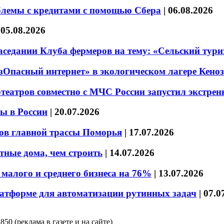
блемы с кредитами с помощью Сбера
|
06.08.2026
|
05.08.2026
седании Клуба фермеров на тему: «Сельский тури
езОпасный интернет» в экологическом лагере Кено
театров совместно с МЧС России запустил экстре
ы в России
|
20.07.2026
ов главной трассы Поморья
|
17.07.2026
тные дома, чем строить
|
14.07.2026
малого и среднего бизнеса на 76%
|
13.07.2026
латформе для автоматизации рутинных задач
|
07.0
850 (реклама в газете и на сайте)