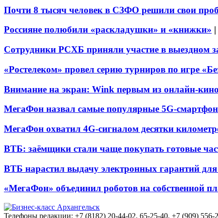
Почти 8 тысяч человек в СЗФО решили свои про
Россияне полюбили «раскладушки» и «книжки»
Сотрудники РСХБ приняли участие в выездном за
«Ростелеком» провел серию турниров по игре «Б
Внимание на экран: Wink первым из онлайн-кино
МегаФон назвал самые популярные 5G-смартфон
МегаФон охватил 4G-сигналом десятки километр
ВТБ: заёмщики стали чаще покупать готовые час
ВТБ нарастил выдачу электронных гарантий для 
«МегаФон» объединил роботов на собственной п
Телефоны редакции: +7 (8182) 20-44-02, 65-25-40, +7 (909) 556-2