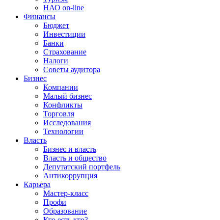
НАО on-line
Финансы
Бюджет
Инвестиции
Банки
Страхование
Налоги
Советы аудитора
Бизнес
Компании
Малый бизнес
Конфликты
Торговля
Исследования
Технологии
Власть
Бизнес и власть
Власть и общество
Депутатский портфель
Антикоррупция
Карьера
Мастер-класс
Профи
Образование
Кто есть кто?