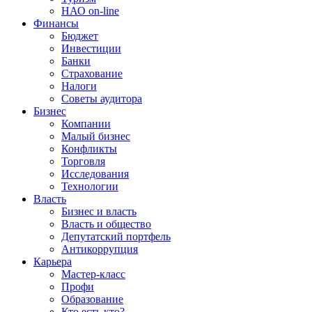
НАО on-line
Финансы
Бюджет
Инвестиции
Банки
Страхование
Налоги
Советы аудитора
Бизнес
Компании
Малый бизнес
Конфликты
Торговля
Исследования
Технологии
Власть
Бизнес и власть
Власть и общество
Депутатский портфель
Антикоррупция
Карьера
Мастер-класс
Профи
Образование
Кто есть кто?