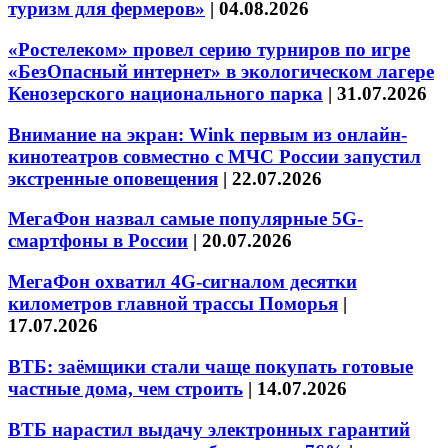
туризм для фермеров»
|
04.08.2026
«Ростелеком» провел серию турниров по игре
«БезОпасный интернет» в экологическом лагере
Кенозерского национального парка
|
31.07.2026
Внимание на экран: Wink первым из онлайн-
кинотеатров совместно с МЧС России запустил
экстренные оповещения
|
22.07.2026
МегаФон назвал самые популярные 5G-
смартфоны в России
|
20.07.2026
МегаФон охватил 4G-сигналом десятки
километров главной трассы Поморья
|
17.07.2026
ВТБ: заёмщики стали чаще покупать готовые
частные дома, чем строить
|
14.07.2026
ВТБ нарастил выдачу электронных гарантий