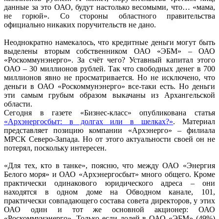
данные за это ОАО, будут настолько весомыми, что… «мама,
не горюй». Со стороны областного правительства
официально никаких поручительств не дано.
Неоднократно намекалось, что кредитные деньги могут быть
выделены вторым собственником ОАО «ЭБМ» – ОАО
«Роскоммунэнерго». За счёт чего? Уставный капитал этого
ОАО – 30 миллионов рублей. Так что свободных денег в 700
миллионов явно не просматривается. Но не исключено, что
деньги в ОАО «Роскоммунэнерго» все-таки есть. Но деньги
эти самым грубым образом выкачаны из Архангельской
области.
Сегодня в газете «Бизнес-класс» опубликована статья
«Арxэнергосбыт: в долгах или в шелках?»
. Материал
представляет позицию компании «Архэнерго» – филиала
МРСК Северо-Запада. Но от этого актуальности своей он не
потерял, поскольку интересен.
«Для тех, кто в танке», поясню, что между ОАО «Энергия
Белого моря» и ОАО «Архэнергосбыт» много общего. Кроме
практически одинакового юридического адреса – они
находятся в одном доме на Обводном канале, 101,
практически совпадающего состава совета директоров, у этих
ОАО один и тот же основной акционер: ОАО
«Роскоммунэнерго». Только если долей в ОАО «ЭБМ» (49%)