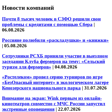
Новости компаний
Почти 8 тысяч человек в СЗФО решили свои
проблемы с кредитами с помощью Сбера
|
06.08.2026
Россияне полюбили «раскладушки» и «книжки»
|
05.08.2026
Сотрудники РСХБ приняли участие в выездном
заседании Клуба фермеров на тему: «Сельский
туризм для фермеров»
|
04.08.2026
«Ростелеком» провел серию турниров по игре
«БезОпасный интернет» в экологическом лагере
Кенозерского национального парка
|
31.07.2026
Внимание на экран: Wink первым из онлайн-
кинотеатров совместно с МЧС России запустил
экстренные оповещения
|
22.07.2026