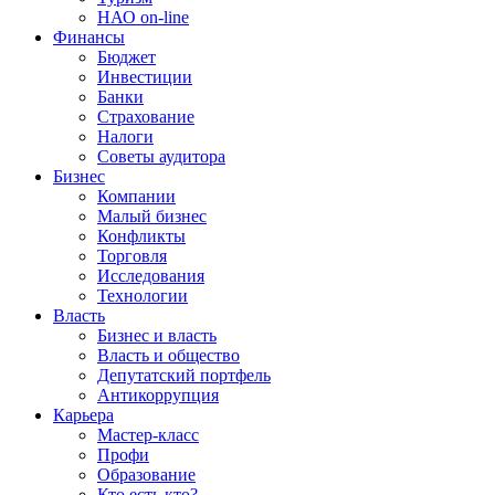
НАО on-line
Финансы
Бюджет
Инвестиции
Банки
Страхование
Налоги
Советы аудитора
Бизнес
Компании
Малый бизнес
Конфликты
Торговля
Исследования
Технологии
Власть
Бизнес и власть
Власть и общество
Депутатский портфель
Антикоррупция
Карьера
Мастер-класс
Профи
Образование
Кто есть кто?