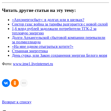
Читать другие статьи на эту тему:
«Арxэнергосбыт»: в долгах или в шелках?
Сектор газа: война за тарифы разгорается с новой силой
1,6 млрд рублей задолжали потребители ТГК-2 за
тепловую энергию
Долги Архангельской сбытовой компании перевалили
за полмиллиарда
«На мне одном отыграться хотите?»
Странная энергетика
День сурка, или Закон сохранения энергии Белого моря
Фото:
www.img1.liveinternet.ru
Возврат к списку