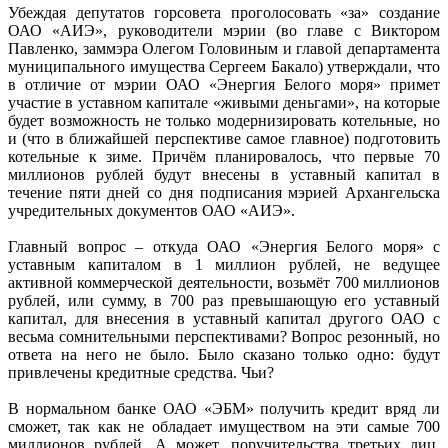
Убеждая депутатов горсовета проголосовать «за» создание
ОАО «АИЭ», руководители мэрии (во главе с Виктором
Павленко, заммэра Олегом Головиным и главой департамента
муниципального имущества Сергеем Бакало) утверждали, что
в отличие от мэрии ОАО «Энергия Белого моря» примет
участие в уставном капитале «живыми деньгами», на которые
будет возможность не только модернизировать котельные, но
и (что в ближайшей перспективе самое главное) подготовить
котельные к зиме. Причём планировалось, что первые 70
миллионов рублей будут внесены в уставный капитал в
течение пяти дней со дня подписания мэрией Архангельска
учредительных документов ОАО «АИЭ».
Главный вопрос – откуда ОАО «Энергия Белого моря» с
уставным капиталом в 1 миллион рублей, не ведущее
активной коммерческой деятельности, возьмёт 700 миллионов
рублей, или сумму, в 700 раз превышающую его уставный
капитал, для внесения в уставный капитал другого ОАО с
весьма сомнительными перспективами? Вопрос резонный, но
ответа на него не было. Было сказано только одно: будут
привлечены кредитные средства. Чьи?
В нормальном банке ОАО «ЭБМ» получить кредит вряд ли
сможет, так как не обладает имуществом на эти самые 700
миллионов рублей. А может, поручительства третьих лиц,