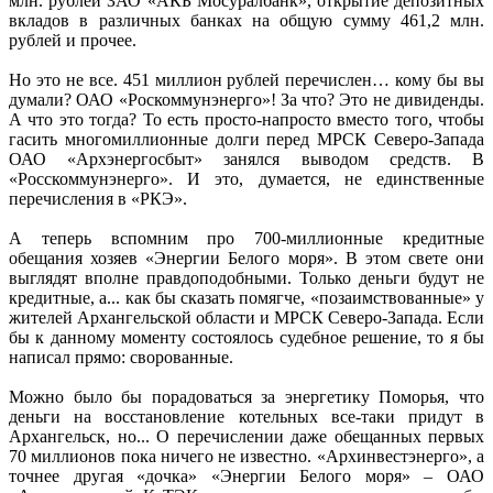
млн. рублей ЗАО «АКБ Мосуралбанк», открытие депозитных
вкладов в различных банках на общую сумму 461,2 млн.
рублей и прочее.
Но это не все. 451 миллион рублей перечислен… кому бы вы
думали? ОАО «Роскоммунэнерго»! За что? Это не дивиденды.
А что это тогда? То есть просто-напросто вместо того, чтобы
гасить многомиллионные долги перед МРСК Северо-Запада
ОАО «Архэнергосбыт» занялся выводом средств. В
«Росскоммунэнерго». И это, думается, не единственные
перечисления в «РКЭ».
А теперь вспомним про 700-миллионные кредитные
обещания хозяев «Энергии Белого моря». В этом свете они
выглядят вполне правдоподобными. Только деньги будут не
кредитные, а... как бы сказать помягче, «позаимствованные» у
жителей Архангельской области и МРСК Северо-Запада. Если
бы к данному моменту состоялось судебное решение, то я бы
написал прямо: сворованные.
Можно было бы порадоваться за энергетику Поморья, что
деньги на восстановление котельных все-таки придут в
Архангельск, но... О перечислении даже обещанных первых
70 миллионов пока ничего не известно. «Архинвестэнерго», а
точнее другая «дочка» «Энергии Белого моря» – ОАО