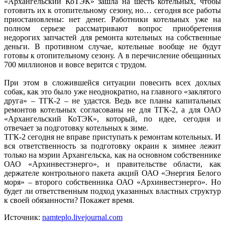
«Архангельский КоТЭК» зашла на шесть котельных, чтобы
готовить их к отопительному сезону, но… сегодня все работы
приостановлены: нет денег. Работники котельных уже на
полном серьезе рассматривают вопрос приобретения
недорогих запчастей для ремонта котельных на собственные
деньги. В противном случае, котельные вообще не будут
готовы к отопительному сезону. А в перечисление обещанных
700 миллионов и вовсе верится с трудом.
При этом в сложившейся ситуации повесить всех дохлых
собак, как это было уже неоднократно, на главного «заклятого
друга» – ТГК-2 – не удастся. Ведь все планы капитальных
ремонтов котельных согласованы не для ТГК-2, а для ОАО
«Архангельский КоТЭК», который, по идее, сегодня и
отвечает за подготовку котельных к зиме.
ТГК-2 сегодня не вправе приступать к ремонтам котельных. И
вся ответственность за подготовку окраин к зимнее лежит
только на мэрии Архангельска, как на основном собственнике
ОАО «Архинвестэнерго», и правительстве области, как
держателе контрольного пакета акций ОАО «Энергия Белого
моря» – второго собственника ОАО «Архинвестэнерго». Но
будет ли ответственным подход указанных властных структур
к своей обязанности? Покажет время.
Источник:
namteplo.livejournal.com