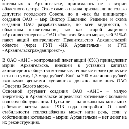
котельных в Архангельске, принималось не в мэрии
областного центра. Это с самого начала признавали не только
депутаты городского Совета, но и «как бы инициатор»
создания ОАО – мэр Виктор Павленко. Решение и схема
создания ОАО разрабатывалась, по всей видимости, в
областном правительстве, так как второй акционер
«Архинвестэнерго» – ОАО «Энергия Белого моря», чей 51%-й
пакет акций контролирует Правительство Архангельской
области (через ГУП «ИК Архангельск» и ГУП
«Архангельскгражданпроект»).
В ОАО «АИЭ» контрольный пакет акций (65%) принадлежит
мэрии Архангельска, внёсшей в уставный капитал
акционерного общества котельные, тепловые и электрические
сети на сумму 1,3 млрд рублей. Ещё на 700 миллионов рублей
«живыми» деньгами «уставник» должно наполнить ОАО
«Энергия Белого моря».
Основной аргумент создания ОАО «АИЭ» – малую
энергетику в Архангельске определяют котельные с большим
износом оборудования. Шутка ли – на локальных котельных
работают котлы даже 1913 года постройки! О какой
стабильности теплоснабжения может идти речь, если у
собственника котельных – мэрии Архангельска – нет денег на
их реконструкцию.