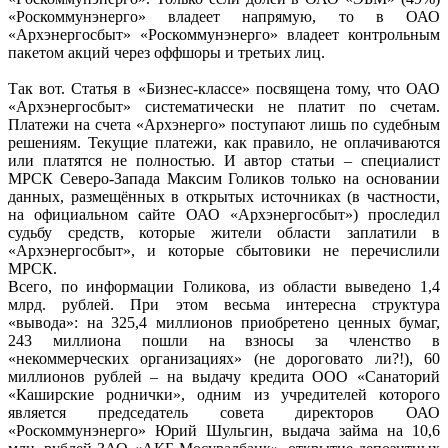
«Роскоммунэнерго» владеет напрямую, то в ОАО
«Архэнергосбыт» «Роскоммунэнерго» владеет контрольным
пакетом акций через оффшоры и третьих лиц.
Так вот. Статья в «Бизнес-классе» посвящена тому, что ОАО
«Архэнергосбыт» систематически не платит по счетам.
Платежи на счета «Архэнерго» поступают лишь по судебным
решениям. Текущие платежи, как правило, не оплачиваются
или платятся не полностью. И автор статьи – специалист
МРСК Северо-Запада Максим Голиков только на основании
данных, размещённых в открытых источниках (в частности,
на официальном сайте ОАО «Архэнергосбыт») проследил
судьбу средств, которые жители области заплатили в
«Архэнергосбыт», и которые сбытовики не перечислили
МРСК.
Всего, по информации Голикова, из области выведено 1,4
млрд. рублей. При этом весьма интересна структура
«вывода»: на 325,4 миллионов приобретено ценных бумаг,
243 миллиона пошли на взносы за членство в
«некоммерческих организациях» (не дороговато ли?!), 60
миллионов рублей – на выдачу кредита ООО «Санаторий
«Каширские роднички», одним из учредителей которого
является председатель совета директоров ОАО
«Роскоммунэнерго» Юрий Шульгин, выдача займа на 10,6