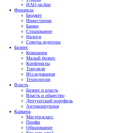
НАО on-line
Финансы
Бюджет
Инвестиции
Банки
Страхование
Налоги
Советы аудитора
Бизнес
Компании
Малый бизнес
Конфликты
Торговля
Исследования
Технологии
Власть
Бизнес и власть
Власть и общество
Депутатский портфель
Антикоррупция
Карьера
Мастер-класс
Профи
Образование
Кто есть кто?