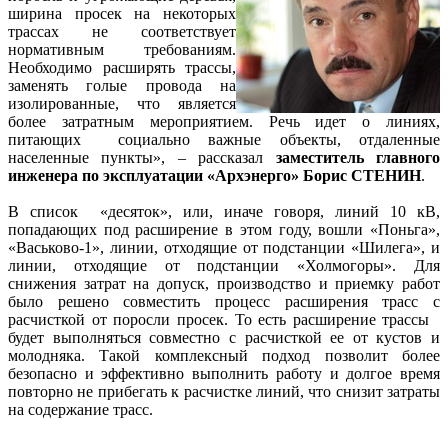
ширина просек на некоторых
трассах не соответствует
нормативным требованиям.
Необходимо расширять трассы,
заменять голые провода на
изолированные, что является
более затратным мероприятием. Речь идет о линиях,
питающих социально важные объекты, отдаленные
населенные пункты», – рассказал
заместитель главного
инженера по эксплуатации «Архэнерго» Борис СТЕНИН
.
В список «десяток», или, иначе говоря, линий 10 кВ,
попадающих под расширение в этом году, вошли «Поньга»,
«Васьково-1», линии, отходящие от подстанции «Шилега», и
линии, отходящие от подстанции «Холмогоры». Для
снижения затрат на допуск, производство и приемку работ
было решено совместить процесс расширения трасс с
расчисткой от поросли просек. То есть расширение трассы
будет выполняться совместно с расчисткой ее от кустов и
молодняка. Такой комплексный подход позволит более
безопасно и эффективно выполнить работу и долгое время
повторно не прибегать к расчистке линий, что снизит затраты
на содержание трасс.