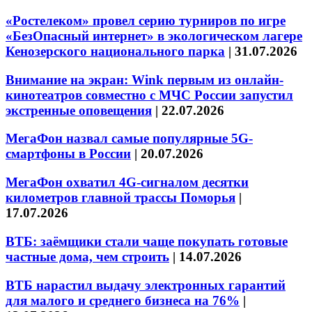
«Ростелеком» провел серию турниров по игре
«БезОпасный интернет» в экологическом лагере
Кенозерского национального парка
|
31.07.2026
Внимание на экран: Wink первым из онлайн-
кинотеатров совместно с МЧС России запустил
экстренные оповещения
|
22.07.2026
МегаФон назвал самые популярные 5G-
смартфоны в России
|
20.07.2026
МегаФон охватил 4G-сигналом десятки
километров главной трассы Поморья
|
17.07.2026
ВТБ: заёмщики стали чаще покупать готовые
частные дома, чем строить
|
14.07.2026
ВТБ нарастил выдачу электронных гарантий
для малого и среднего бизнеса на 76%
|