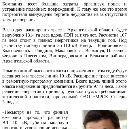
Компания несет большие затраты, организуя поиск и
устранение подобных повреждений. К тому же все это время
потребители вынуждены терпеть неудобства из-за отсутствия
электроэнергии.
Всего для расширения трасс в Архангельской области будет
вырублено 1314 га леса вдоль ЛЭП за пять лет. Расчистка 107
га леса стоит в планах энергетиков на текущий год. Под
расчистку попадут линии 35-110 кВ Емецк - Родионовская,
Благовещенск - Ровдино, Макаровская - Верхопуя, Плесецк -
Федово в Плесецком, Виноградовском и Вельском районах
Архангельской области.
Помимо линий высокого класса напряжения в этом году будут
расширены и трассы линий 10 кВ. Расширение трасс внесено
в ремонтную программу компании. Всего вдоль линий этого
класса напряжения предполагается вырубить 97 га леса. Такое
решение энергетики приняли, руководствуясь требованиями
технической политики, проводимой ОАО «МРСК Северо-
Запада».
«Несмотря на то, что филиал
ежегодно проводит расчистку
ВЛ 10 кВ, убирая молодую
поросль и угрожающие деревья,