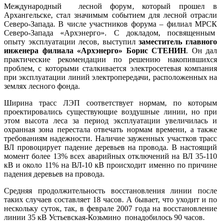
Международный лесной форум, который прошел в
Архангельске, стал значимым событием для лесной отрасли
Северо-Запада. В числе участников форума – филиал МРСК
Северо-Запада «Архэнерго». С докладом, посвященным
опыту эксплуатации лесов, выступил
заместитель главного
инженера филиала «Архэнерго» Борис СТЕНИН
. Он дал
практические рекомендации по решению накопившихся
проблем, с которыми сталкивается электросетевая компания
при эксплуатации линий электропередачи, расположенных на
землях лесного фонда.
Ширина трасс ЛЭП соответствует нормам, по которым
проектировались существующие воздушные линии, но при
этом высота леса за период эксплуатации увеличилась и
охранная зона перестала отвечать нормам времени, а также
требованиям надежности. Наличие зауженных участков трасс
ВЛ провоцирует падение деревьев на провода. В настоящий
момент более 13% всех аварийных отключений на ВЛ 35-110
кВ и около 11% на ВЛ-10 кВ происходит именно по причине
падения деревьев на провода.
Средняя продолжительность восстановления линии после
таких случаев составляет 18 часов. А бывает, что уходит и по
нескольку суток, так, в феврале 2007 года на восстановление
линии 35 кВ Устьевская-Козьмино понадобилось 90 часов.