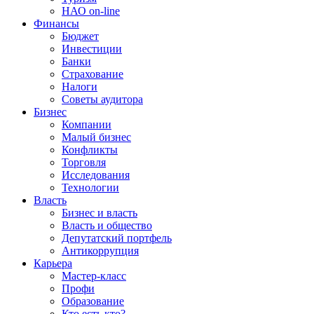
НАО on-line
Финансы
Бюджет
Инвестиции
Банки
Страхование
Налоги
Советы аудитора
Бизнес
Компании
Малый бизнес
Конфликты
Торговля
Исследования
Технологии
Власть
Бизнес и власть
Власть и общество
Депутатский портфель
Антикоррупция
Карьера
Мастер-класс
Профи
Образование
Кто есть кто?