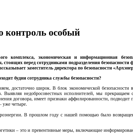
ью контроль особый
вого комплекса, экономическая и информационная безоп
ач, стоящих перед сотрудниками подразделения безопасност
ассказывает
заместитель директора по безопасности «Архэ
оходят будни сотрудника службы безопасности?
няем, достаточно широк. В блок экономической безопасности 
в. Выявляя недобросовестных исполнителей, мы прекращаем с
нения договора, имеет признаки аффилированности, подводит 
– уже четыре.
троэнергии. В прошлом году с нашей помощью было возвращено
гетики – это и превентивные меры, включающие информирование