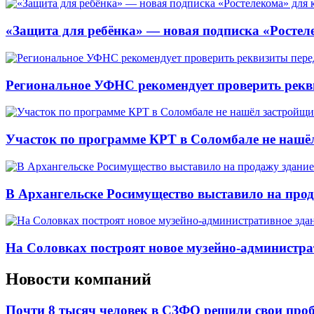
«Защита для ребёнка» — новая подписка «Ростеле
Региональное УФНС рекомендует проверить рекв
Участок по программе КРТ в Соломбале не нашё
В Архангельске Росимущество выставило на про
На Соловках построят новое музейно-администра
Новости компаний
Почти 8 тысяч человек в СЗФО решили свои про