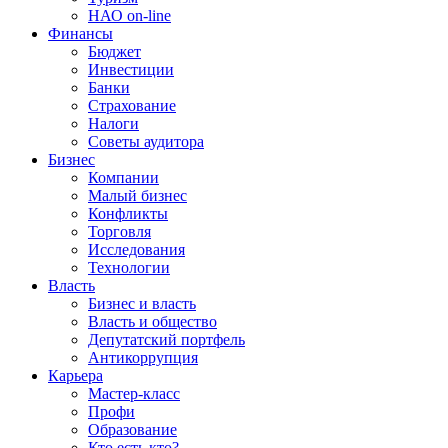
НАО on-line
Финансы
Бюджет
Инвестиции
Банки
Страхование
Налоги
Советы аудитора
Бизнес
Компании
Малый бизнес
Конфликты
Торговля
Исследования
Технологии
Власть
Бизнес и власть
Власть и общество
Депутатский портфель
Антикоррупция
Карьера
Мастер-класс
Профи
Образование
Кто есть кто?