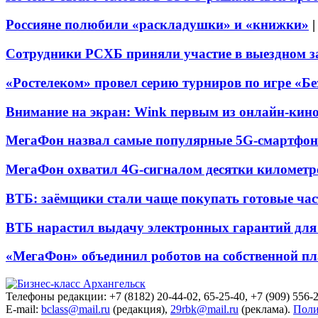
Россияне полюбили «раскладушки» и «книжки»
Сотрудники РСХБ приняли участие в выездном за
«Ростелеком» провел серию турниров по игре «Б
Внимание на экран: Wink первым из онлайн-кино
МегаФон назвал самые популярные 5G-смартфон
МегаФон охватил 4G-сигналом десятки километр
ВТБ: заёмщики стали чаще покупать готовые час
ВТБ нарастил выдачу электронных гарантий для 
«МегаФон» объединил роботов на собственной п
Телефоны редакции: +7 (8182) 20-44-02, 65-25-40, +7 (909) 556-2
E-mail:
bclass@mail.ru
(редакция),
29rbk@mail.ru
(реклама).
Поли