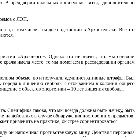
но. В преддверии школьных каникул мы всегда дополнительно
доемов с ЛЭП.
ства, в том числе – на две подстанции в Архангельске. Все это
чаются.
риятий «Архэнерго». Однако это не значит, что мы снизили
же кража имела место, то мы помогаем в расследовании органам
 полном объеме, но и получили административные штрафы. Был
цу города к лишению свободы с отбыванием в колонии общего
хищение с объектов энергетики – 10 лет лишения свободы.
ыта. Специфика такова, что мы всегда должны быть начеку, быть
е на действиях в случае обнаружения посторонних предметов.
ожет применить на практике, быстрее сориентироваться.
виду он напоминал противотанковую мину. Действия персонала