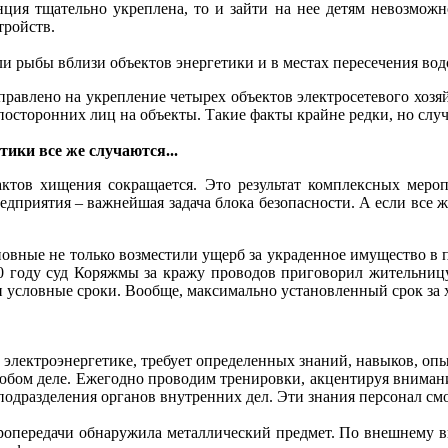
анция тщательно укреплена, то и зайти на нее детям невозмож
тройств.
ли рыбы вблизи объектов энергетики и в местах пересечения во
правлено на укрепление четырех объектов электросетевого хозяй
посторонних лиц на объекты. Такие факты крайне редки, но слу
ики все же случаются...
ктов хищения сокращается. Это результат комплексных мероп
едприятия – важнейшая задача блока безопасности. А если все 
иновные не только возместили ущерб за украденное имущество в
010 году суд Коряжмы за кражу проводов приговорил жительни
ли условные сроки. Вообще, максимально установленный срок за 
в электроэнергетике, требует определенных знаний, навыков, оп
юбом деле. Ежегодно проводим тренировки, акцентируя внимани
 подразделения органов внутренних дел. Эти знания персонал см
тропередачи обнаружила металлический предмет. По внешнему 