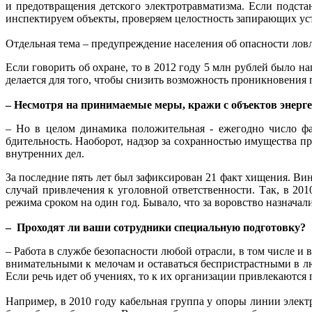
и предотвращения детского электротравматизма. Если подст
инспектируем объекты, проверяем целостность запирающих ус
Отдельная тема – предупреждение населения об опасности лов
Если говорить об охране, то в 2012 году 5 млн рублей было на
делается для того, чтобы снизить возможность проникновения 
– Несмотря на принимаемые меры, кражи с объектов энергет
– Но в целом динамика положительная - ежегодно число фа
бдительность. Наоборот, надзор за сохранностью имущества пр
внутренних дел.
За последние пять лет был зафиксирован 21 факт хищения. В
случай привлечения к уголовной ответственности. Так, в 2
режима сроком на один год. Бывало, что за воровство назнача
– Проходят ли ваши сотрудники специальную подготовку?
– Работа в службе безопасности любой отрасли, в том числе и 
внимательными к мелочам и оставаться беспристрастными в л
Если речь идет об учениях, то к их организации привлекаются
Например, в 2010 году кабельная группа у опоры линии элек