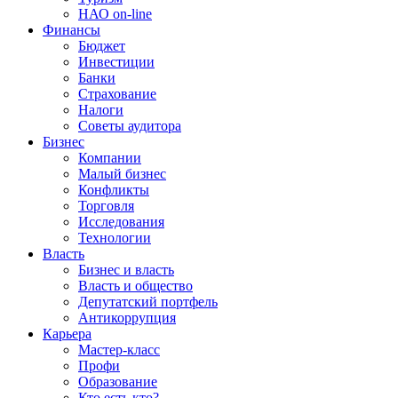
НАО on-line
Финансы
Бюджет
Инвестиции
Банки
Страхование
Налоги
Советы аудитора
Бизнес
Компании
Малый бизнес
Конфликты
Торговля
Исследования
Технологии
Власть
Бизнес и власть
Власть и общество
Депутатский портфель
Антикоррупция
Карьера
Мастер-класс
Профи
Образование
Кто есть кто?