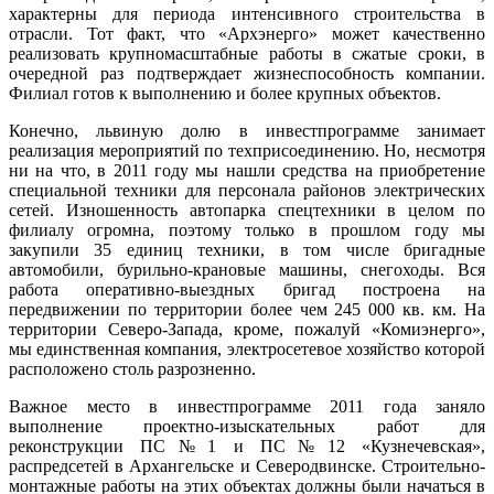
характерны для периода интенсивного строительства в
отрасли. Тот факт, что «Архэнерго» может качественно
реализовать крупномасштабные работы в сжатые сроки, в
очередной раз подтверждает жизнеспособность компании.
Филиал готов к выполнению и более крупных объектов.
Конечно, львиную долю в инвестпрограмме занимает
реализация мероприятий по техприсоединению. Но, несмотря
ни на что, в 2011 году мы нашли средства на приобретение
специальной техники для персонала районов электрических
сетей. Изношенность автопарка спецтехники в целом по
филиалу огромна, поэтому только в прошлом году мы
закупили 35 единиц техники, в том числе бригадные
автомобили, бурильно-крановые машины, снегоходы. Вся
работа оперативно-выездных бригад построена на
передвижении по территории более чем 245 000 кв. км. На
территории Северо-Запада, кроме, пожалуй «Комиэнерго»,
мы единственная компания, электросетевое хозяйство которой
расположено столь разрозненно.
Важное место в инвестпрограмме 2011 года заняло
выполнение проектно-изыскательных работ для
реконструкции ПС№1 и ПС№12 «Кузнечевская»,
распредсетей в Архангельске и Северодвинске. Строительно-
монтажные работы на этих объектах должны были начаться в