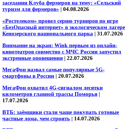
заседании Клуба фермеров на тему: «Сельский
туризм для фермеров»
|
04.08.2026
«Ростелеком» провел серию турниров по игре
«БезОпасный интернет» в экологическом лагере
Кенозерского национального парка
|
31.07.2026
Внимание на экран: Wink первым из онлайн-
кинотеатров совместно с МЧС России запустил
экстренные оповещения
|
22.07.2026
МегаФон назвал самые популярные 5G-
смартфоны в России
|
20.07.2026
МегаФон охватил 4G-сигналом десятки
километров главной трассы Поморья
|
17.07.2026
ВТБ: заёмщики стали чаще покупать готовые
частные дома, чем строить
|
14.07.2026