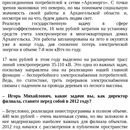
присоединения потребителей к сетям «Архэнерго». С точки
зрения экономики это неверно, но мы понимаем социальную
значимость своей работы в Архангельской области и,
несмотря ни на что, будем давать людям свет.
Реализуя государственную задачу в сфере
энергоэффективности, 16 млн рублей затратим на установку
средств учета электроэнергии в многоквартирных домах
Архангельска. Эти работы запланированы на лето и окупятся
уже в конце года, дав снижение потерь электрической
энергии в объеме 7-8 млн кВтч по году.
17 млн рублей в этом году выделено на расширение трасс
линий электропередачи 35-110 кВ. Это одна из важных задач,
поскольку направлена она на реализацию нашей главной
функции – бесперебойного электроснабжения потребителей.
Ведь, по статистике, треть перерывов электроснабжения
связана с падением на провода деревьев из лесного массива.
– Игорь Михайлович, какие задачи вы, как директор
филиала, ставите перед собой в 2012 году?
– Безусловно, реализация инвестпрограммы в полном объеме.
440 млн рублей – очень маленькая сумма, но мы заложили в
нее модернизацию наиболее важных для филиала объектов.
2012 год начался с рассмотрения в публичном пространстве