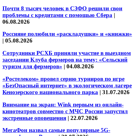
Почти 8 тысяч человек в СЗФО решили свои
проблемы с кредитами с помощью Сбера
|
06.08.2026
Россияне полюбили «раскладушки» и «книжки»
|
05.08.2026
Сотрудники РСХБ приняли участие в выездном
заседании Клуба фермеров на тему: «Сельский
туризм для фермеров»
|
04.08.2026
«Ростелеком» провел серию турниров по игре
«БезОпасный интернет» в экологическом лагере
Кенозерского национального парка
|
31.07.2026
Внимание на экран: Wink первым из онлайн-
кинотеатров совместно с МЧС России запустил
экстренные оповещения
|
22.07.2026
МегаФон назвал самые популярные 5G-