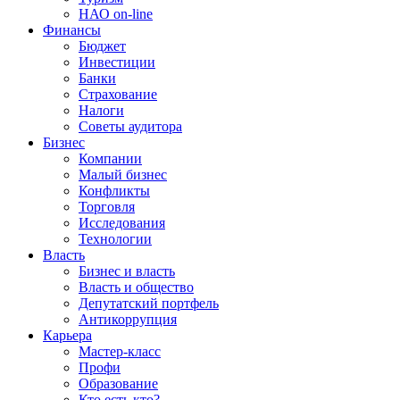
НАО on-line
Финансы
Бюджет
Инвестиции
Банки
Страхование
Налоги
Советы аудитора
Бизнес
Компании
Малый бизнес
Конфликты
Торговля
Исследования
Технологии
Власть
Бизнес и власть
Власть и общество
Депутатский портфель
Антикоррупция
Карьера
Мастер-класс
Профи
Образование
Кто есть кто?