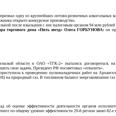
 признал одну из крупнейших оптово-розничных алкогольных к
жника открыто конкурсное производство.
ельной после взыскания с нее налоговым органом 94 млн рубле
тора торгового дома «Пять звезд» Олега ГОРБУНОВА:
он пр
ельской области и ОАО «ТГК-2» пытались договориться, на
ешить свои задачи, Президент РФ посоветовал «отвалить».
 приступила к проведению пусконаладочных работ на Арханге
Ц на природный газ. В топливном балансе энергокомпании газ б
ад об оценке эффективности деятельности органов исполнит
тинге по общему уровню эффективности 29-й регион занял 82-е м