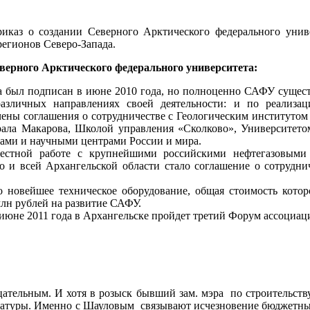
каз о создании Северного Арктического федерального униве
егионов Северо-Запада.
рного Арктического федерального университета:
а был подписан в июне 2010 года, но полноценно САФУ существ
зличных направлениях своей деятельности: и по реализац
чены соглашения о сотрудничестве с Геологическим институтом
ала Макарова, Школой управления «Сколково», Университето
ами и научными центрами России и мира.
естной работе с крупнейшими российскими нефтегазовыми
но и всей Архангельской области стало соглашение о сотрудн
но новейшее техническое оборудование, общая стоимость кото
млн рублей на развитие САФУ.
июне 2011 года в Архангельске пройдет третий Форум ассоциац
ательным. И хотя в розыск бывший зам. мэра по строительству
окуратуры. Именно с Шауловым связывают исчезновение бюджетн