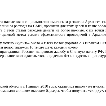
населения о социально-экономическом развитии Архангельской
еличила расходы на СМИ, прописав для этих целей в казне обла
ь с этой статьи расходов деньги на более важные, с их точки
-целевой метод усилит эффективность проводимой в Арханг
 можно «купить» около 4 тысяч полос формата А3 тиражом 10 т
-ти полос тиражом 10 тысяч штук каждый номер.
Справедливая Россия» направило жалобу в Счетную палату РФ,
деральное законодательство, определив без конкурсных процед
кой области с 1 января 2010 года, оказались никому не нужны.
помешали слишком высокие барьеры: чтобы получить «скидку», н