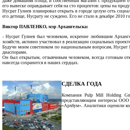
даже домашняя птица, и собственный магазин с продукцией о
его вывеске оправдывает себя на сто процентов: цены на проду
Нусрат Гулиев планировал открыть в городе целую сеть социа
его детище, Нусрату не суждено. Его не стало в декабре 2010 го
Виктор ПАВЛЕНКО, мэр Архангельска:
- Нусрат Гулиев был человеком, искренне любившим Арханге
хозяйств, активно участвовал в реализации социальных проект
Будучи моим советником по национальным вопросам, Нусрат 
диаспорами.
Он был открытым, отзывчивым человеком, всегда готовым от
навсегда сохранится в наших сердцах.
СДЕЛКА ГОДА
Компания Pulp Mill Holding 
представляющим интересы ООО 
«Архбум». Аналитики оценили кон