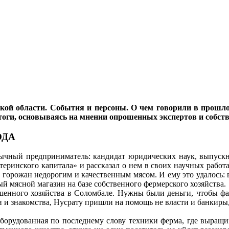
кой области. События и персоны. О чем говорили в прошлом
и, основываясь на мнении опрошенных экспертов и собст
ОДА
ычный предприниматель: кандидат юридических наук, выпускн
еринского капитала» и рассказал о нем в своих научных работа
горожан недорогим и качественным мясом. И ему это удалось: 
й мясной магазин на базе собственного фермерского хозяйства.
шенного хозяйства в Соломбале. Нужны были деньги, чтобы фак
и и знакомства, Нусрату пришли на помощь не власти и банкиры, 
оборудованная по последнему слову техники ферма, где выращи