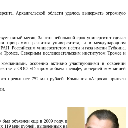
рсита. Архангельской области удалось выдержать огромную
ует пятый месяц. За этот небольшой срок университет сделал
ии программы развития университета, и в международном
 РАН, Российским университетом нефти и газа имени Губкина,
м Тромсе, Северным исследовательским институтом Тромсе и
 компаниями, особенно активно участвующими в освоении
ичестве с ООО «Газпром добыча шельф», дочерней компанией
рого превышает 752 млн рублей. Компания «Алроса» приняла
ии.
 был объявлен еще в 2009 году, в
ых 119 млн рублей, выделенных на