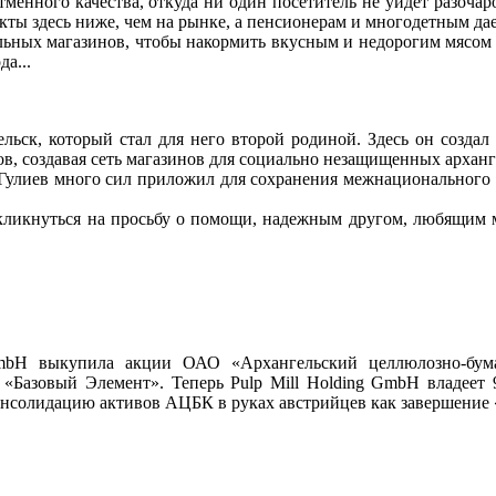
тменного качества, откуда ни один посетитель не уйдет разоч
кты здесь ниже, чем на рынке, а пенсионерам и многодетным дае
льных магазинов, чтобы накормить вкусным и недорогим мясом ж
да...
льск, который стал для него второй родиной. Здесь он созда
ов, создавая сеть магазинов для социально незащищенных архан
Гулиев много сил приложил для сохранения межнационального м
кликнуться на просьбу о помощи, надежным другом, любящим 
GmbH выкупила акции ОАО «Архангельский целлюлозно-бу
«Базовый Элемент». Теперь Pulp Mill Holding GmbH владее
солидацию активов АЦБК в руках австрийцев как завершение «ле