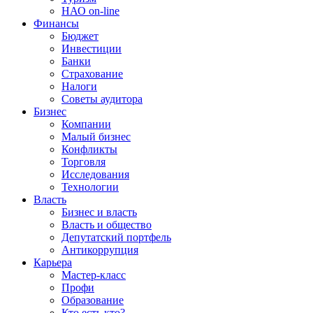
НАО on-line
Финансы
Бюджет
Инвестиции
Банки
Страхование
Налоги
Советы аудитора
Бизнес
Компании
Малый бизнес
Конфликты
Торговля
Исследования
Технологии
Власть
Бизнес и власть
Власть и общество
Депутатский портфель
Антикоррупция
Карьера
Мастер-класс
Профи
Образование
Кто есть кто?