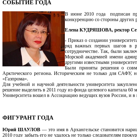
СОБЫТИЕ ГОДА
В июне 2010 года подписан при
конкуренцию со стороны других р
Елена КУДРЯШОВА, ректор Севе
- Приказ о создании университет
ряд важных первых шагов в ра
сотрудничестве. Так, были заклю
Морской академией имени адмир
другими известными университет
Были приняты решения о совм
Арктического региона. Историческим не только для САФУ, 
«Газпрома».
Для учебной и научной деятельности университета закупле
решение выделить в 2011 году из фонда целевого капитала 60 
Университета вошел в Ассоциацию ведущих вузов России, и в 
ФИГУРАНТ ГОДА
Юрий ШАУЛОВ
— это имя в Архангельске становится нариц
2010 году забыть его не удалось не только следователям пр