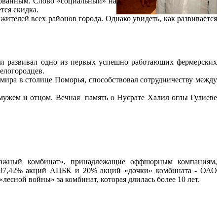
арованным. Слово «социальный» на
тся скидка.
ителей всех районов города. Однако увидеть, как развивается
л и развивал одно из первых успешно работающих фермерских
гелогородцев.
ира в столице Поморья, способствовал сотрудничеству между
мужем и отцом. Вечная память о Нусрате Халил оглы Гулиеве
мажный комбинат», принадлежащие оффшорным компаниям,
т 97,42% акций АЦБК и 20% акций «дочки» комбината - ОАО
сной войны» за комбинат, которая длилась более 10 лет.