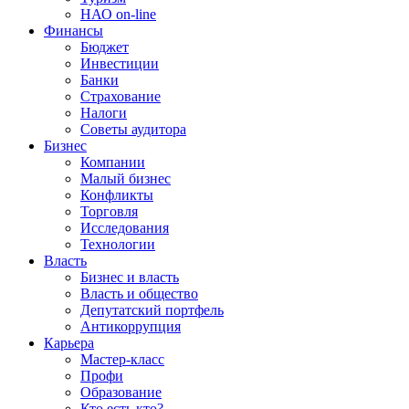
НАО on-line
Финансы
Бюджет
Инвестиции
Банки
Страхование
Налоги
Советы аудитора
Бизнес
Компании
Малый бизнес
Конфликты
Торговля
Исследования
Технологии
Власть
Бизнес и власть
Власть и общество
Депутатский портфель
Антикоррупция
Карьера
Мастер-класс
Профи
Образование
Кто есть кто?