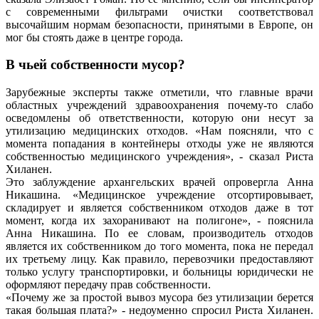
с современными фильтрами очистки соответствовал
высочайшим нормам безопасности, принятыми в Европе, он
мог бы стоять даже в центре города.
В чьей собственности мусор?
Зарубежные эксперты также отметили, что главные врачи
областных учреждений здравоохранения почему-то слабо
осведомлены об ответственности, которую они несут за
утилизацию медицинских отходов. «Нам поясняли, что с
момента попадания в контейнеры отходы уже не являются
собственностью медицинского учреждения», - сказал Риста
Хиланен.
Это заблуждение архангельских врачей опровергла Анна
Никашина. «Медицинское учреждение отсортировывает,
складирует и является собственником отходов даже в тот
момент, когда их захоранивают на полигоне», - пояснила
Анна Никашина. По ее словам, производитель отходов
является их собственником до того момента, пока не передал
их третьему лицу. Как правило, перевозчики предоставляют
только услугу транспортировки, и больницы юридически не
оформляют передачу прав собственности.
«Почему же за простой вывоз мусора без утилизации берется
такая большая плата?» - недоуменно спросил Риста Хиланен.