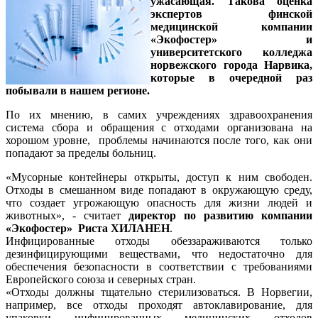
ужасающая. Такова оценка
экспертов финской
медицинской компании
«Экофостер» и
университетского колледжа
норвежского города Нарвика,
которые в очередной раз
побывали в нашем регионе.
По их мнению, в самих учреждениях здравоохранения
система сбора и обращения с отходами организована на
хорошом уровне, проблемы начинаются после того, как они
попадают за пределы больниц.
«Мусорные контейнеры открыты, доступ к ним свободен.
Отходы в смешанном виде попадают в окружающую среду,
что создает угрожающую опасность для жизни людей и
животных», - считает
директор по развитию компании
«Экофостер» Риста ХИЛАНЕН
.
Инфицированные отходы обеззараживаются только
дезинфицирующими веществами, что недостаточно для
обеспечения безопасности в соответствии с требованиями
Европейского союза и северных стран.
«Отходы должны тщательно стерилизоваться. В Норвегии,
например, все отходы проходят автоклавирование, для
упаковки инфицированных медицинских отходов