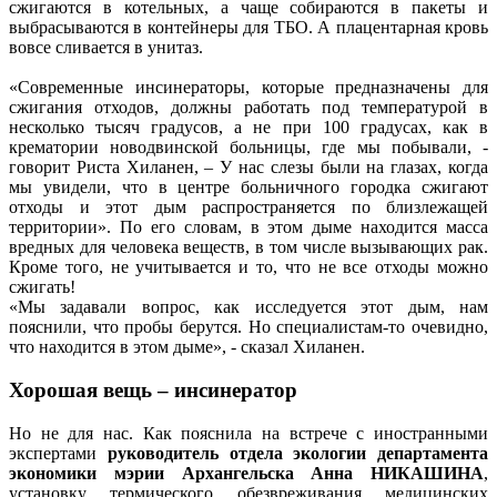
сжигаются в котельных, а чаще собираются в пакеты и
выбрасываются в контейнеры для ТБО. А плацентарная кровь
вовсе сливается в унитаз.
«Современные инсинераторы, которые предназначены для
сжигания отходов, должны работать под температурой в
несколько тысяч градусов, а не при 100 градусах, как в
крематории новодвинской больницы, где мы побывали, -
говорит Риста Хиланен, – У нас слезы были на глазах, когда
мы увидели, что в центре больничного городка сжигают
отходы и этот дым распространяется по близлежащей
территории». По его словам, в этом дыме находится масса
вредных для человека веществ, в том числе вызывающих рак.
Кроме того, не учитывается и то, что не все отходы можно
сжигать!
«Мы задавали вопрос, как исследуется этот дым, нам
пояснили, что пробы берутся. Но специалистам-то очевидно,
что находится в этом дыме», - сказал Хиланен.
Хорошая вещь – инсинератор
Но не для нас. Как пояснила на встрече с иностранными
экспертами
руководитель отдела экологии департамента
экономики мэрии Архангельска Анна НИКАШИНА
,
установку термического обезвреживания медицинских