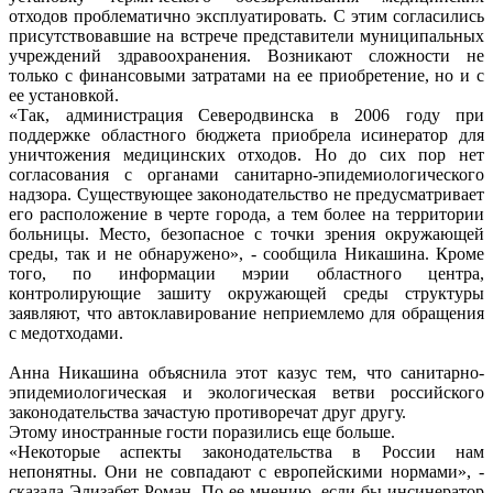
отходов проблематично эксплуатировать. С этим согласились
присутствовавшие на встрече представители муниципальных
учреждений здравоохранения. Возникают сложности не
только с финансовыми затратами на ее приобретение, но и с
ее установкой.
«Так, администрация Северодвинска в 2006 году при
поддержке областного бюджета приобрела исинератор для
уничтожения медицинских отходов. Но до сих пор нет
согласования с органами санитарно-эпидемиологического
надзора. Существующее законодательство не предусматривает
его расположение в черте города, а тем более на территории
больницы. Место, безопасное с точки зрения окружающей
среды, так и не обнаружено», - сообщила Никашина. Кроме
того, по информации мэрии областного центра,
контролирующие зашиту окружающей среды структуры
заявляют, что автоклавирование неприемлемо для обращения
с медотходами.
Анна Никашина объяснила этот казус тем, что санитарно-
эпидемиологическая и экологическая ветви российского
законодательства зачастую противоречат друг другу.
Этому иностранные гости поразились еще больше.
«Некоторые аспекты законодательства в России нам
непонятны. Они не совпадают с европейскими нормами», -
сказала Элизабет Роман. По ее мнению, если бы инсинератор