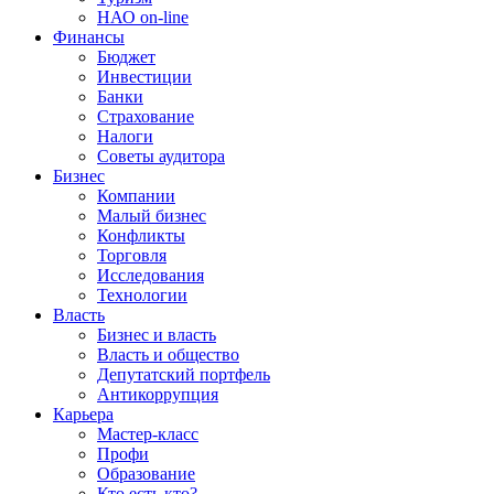
НАО on-line
Финансы
Бюджет
Инвестиции
Банки
Страхование
Налоги
Советы аудитора
Бизнес
Компании
Малый бизнес
Конфликты
Торговля
Исследования
Технологии
Власть
Бизнес и власть
Власть и общество
Депутатский портфель
Антикоррупция
Карьера
Мастер-класс
Профи
Образование
Кто есть кто?