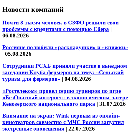
Новости компаний
Почти 8 тысяч человек в СЗФО решили свои
проблемы с кредитами с помощью Сбера
|
06.08.2026
Россияне полюбили «раскладушки» и «книжки»
|
05.08.2026
Сотрудники РСХБ приняли участие в выездном
заседании Клуба фермеров на тему: «Сельский
туризм для фермеров»
|
04.08.2026
«Ростелеком» провел серию турниров по игре
«БезОпасный интернет» в экологическом лагере
Кенозерского национального парка
|
31.07.2026
Внимание на экран: Wink первым из онлайн-
кинотеатров совместно с МЧС России запустил
экстренные оповещения
|
22.07.2026