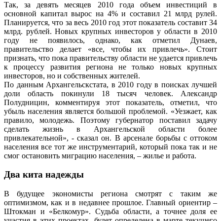
Так, за девять месяцев 2010 года объем инвестиций в
основной капитал вырос на 4% и составил 21 млрд рулей.
Планируется, что за весь 2010 год этот показатель составит 34
млрд. рублей. Новых крупных инвесторов у области в 2010
году не появилось, однако, как отметил Дунаев,
правительство делает «все, чтобы их привлечь». Стоит
признать, что пока правительству области не удается привлечь
к процессу развития региона не только новых крупных
инвесторов, но и собственных жителей.
По данным Архангельскстата, в 2010 году в поисках лучшей
доли область покинули 18 тысяч человек. Александр
Полудницин, комментируя этот показатель, отметил, что
убыль населения является большой проблемой. «Уезжает, как
правило, молодежь. Поэтому губернатор поставил задачу
сделать жизнь в Архангельской области более
привлекательной», - сказал он. В арсенале борьбы с оттоком
населения все тот же инструментарий, который пока так и не
смог остановить миграцию населения, – жилье и работа.
Два кита надежды
В будущее экономисты региона смотрят с таким же
оптимизмом, как и в недавнее прошлое. Главный ориентир –
Штокман и «Белкомур». Судьба области, а точнее доля ее
участия в этих проектах, будет определена в марте текущего