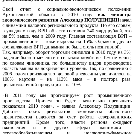
Свой отчет о социально-экономическом положении
Архангельской области в 2010 году
и.о. министра
экономического развития Александр ПОЛУДНИЦИН
начал
с динамики валового регионального продукта. По его словам,
в ушедшем году ВРП области составил 240 млрд рублей, что
на 5% выше, чем в 2009 году. Главная составляющая ВРП –
промышленность – тоже выросла на 15%. Однако в других
составляющих ВРП динамика не была столь позитивной.
Так, например, оборот торговли снизился в 2010 году на 3%,
падение было отмечено и в сельском хозяйстве. Тем не менее,
по словам чиновника, по большинству видов производства
область вышла на докризисный уровень. Так, по сравнению с
2008 годом производство деловой древесины увеличилось на
108%, картона – на 113%, мяса – в полтора раза,
цельномолочной продукции – на 10%.
«В 2011 году мы прогнозируем рост промышленного
производства. Причем он будет значительно превышать
показатели 2010 года», - заявил Александр Полудницин.
Добиться таких результатов экономисты областного
правительства надеются за счет работы северодвинских
предприятий. Кроме того, власти региона ожидают
оживления и в других сферах экономики –
деревообрабатывающем и целлюлозно-бумажном