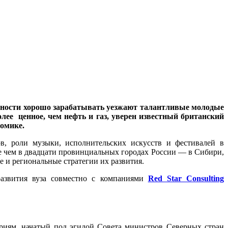
ожности хорошо зарабатывать уезжают талантливые молодые
лее ценное, чем нефть и газ, уверен
известный британский
омике.
, роли музыки, исполнительских искусств и фестивалей в
 чем в двадцати провинциальных городах России — в Сибири,
 и региональные стратегии их развития.
азвития вуза совместно с компаниями
Red Star Consulting
риям, начатый под эгидой Совета министров Северных стран