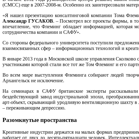
(СМСС) еще в 2007-2008-м. Особенно их заинтересовали матер
«Я нашел презентацию консалтинговой компании Тома Флеми
Александр ГУСАКОВ
. – Посмотрел все проекты фирмы, в т
впечатление, что Флеминг обладает информацией, которая м
сотрудничества компании и САФУ».
Со стороны федерального университета поступили предложения
взаимосвязанных сфер – информационных технологий и креат
В январе 2013 года в Московской школе управления Сколково 
участниками которой стали все тот же Том Флеминг и его пар
Во всем мире выступления Флеминга собирают людей творче
Архангельск не исключение.
На семинарах в САФУ британские эксперты рассказывали 
бездействующий завод индустриальной эпохи, преобразованн
арт-объект, скрывающий уродливую вентиляционную шахту в л
– переживающим депрессию.
Разомкнутые пространства
Креативные индустрии держатся на малых формах предпринима
работает от двух до десяти-пятнадцати человек. Интеллекту