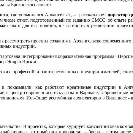
иалы Британского совета.
нга, где упоминался Архангельск, – рассказывает
директор ц
ом числе отчет, подготовленный по заданию СМСС, об опыте р
ожет быть для нас полезна, в частности, в реализации проек
 рассмотреть проекты создания в Архангельске современного п
ивных индустрий.
стартовала интегрированная образовательная программа «Перспек
тнер Эндрю Эрскин.
ских профессий и заинтересованных предпринимателей, способ
и показывали, как работают креативные индустрии в Англ
ый в центр современного искусства в Варшаве; заброшенные в
ондонском Ист-Энде; республика архитекторов в Вильнюсе - ко
тельства. В проектах, которые курирует консалтинговая компан
альный продукт, который они производят, – бренды, в том числ