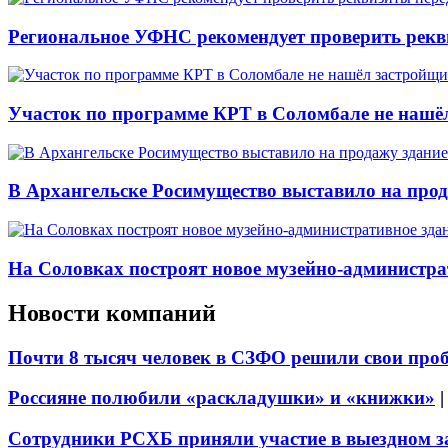
Региональное УФНС рекомендует проверить рекв
Участок по программе КРТ в Соломбале не нашё
В Архангельске Росимущество выставило на про
На Соловках построят новое музейно-администра
Новости компаний
Почти 8 тысяч человек в СЗФО решили свои про
Россияне полюбили «раскладушки» и «книжки»
Сотрудники РСХБ приняли участие в выездном за