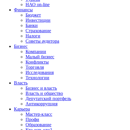
НАО on-line
Финансы
Бюджет
Инвестиции
Банки
Страхование
Налоги
Советы аудитора
Бизнес
Компании
Малый бизнес
Конфликты
Торговля
Исследования
Технологии
Власть
Бизнес и власть
Власть и общество
Депутатский портфель
Антикоррупция
Карьера
Мастер-класс
Профи
Образование
Кто есть кто?