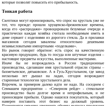
которые позволят повысить его прибыльность.
Тонкая работа
Скептики могут иронизировать, что спрос на хрусталь уже не
тот, что прежде: прошли хрущевско-брежневские времена,
когда его «распродажи» провоцировали безумные очереди и
практически каждая хозяйка считала необходимым иметь в
доме сервант с изделиями из дорогого стекла. Да и прилавки
магазинов сегодня завалены относительно дешевыми
незамысловатыми импортными «поделками».
Но рынок говорит обратное: есть спрос на качественную
красивую продукцию, будь то посуда или штучные изделия –
настоящие предметы искусства, выполненные мастерами.
Иначе бы не возрождались в России традиционные
производства, сделавшие имя хрустальной отрасли страны –
бахметьевское, дятьковское. А в Гусь-Хрустальном, где завод
несколько лет дышал на ладан, сегодня возрождают
старинные технологии хрустального дела.
Впрочем, за примером далеко идти не надо. На соседнем с
Севмашем предприятии – «Северном рейде» - стекольное
производство было долгое время и непрофильным, и не
приносящим прибыли. Однако нашелся покупатель, который
намерен поставить этот бизнес на должный уровень.
Планируется серьезно увеличить объемы выпуска продукции