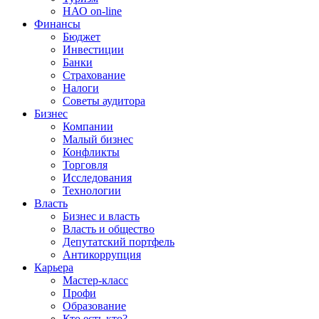
НАО on-line
Финансы
Бюджет
Инвестиции
Банки
Страхование
Налоги
Советы аудитора
Бизнес
Компании
Малый бизнес
Конфликты
Торговля
Исследования
Технологии
Власть
Бизнес и власть
Власть и общество
Депутатский портфель
Антикоррупция
Карьера
Мастер-класс
Профи
Образование
Кто есть кто?