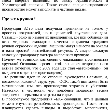
завод впервые выполнил по заказу Архангельской и
Холмогорской епархии. Также сейчас специализированное
производство может выполнять и частные заказы.
Где же кружка?..
Продукция 32-го цеха получила признание не только у
простых покупателей, но и ценителей хрустального дела.
Севмаш - одно из немногих предприятий, где при соблюдении
всех мировых стандартов качества сохранена традиция
ручной обработки изделий. Машины могут нанести на бокалы
и вазы простой, незатейливый рисунок. А самую сложную
алмазную гравировку мастера выполняют вручную.
Почему же возникли разговоры о ликвидации производства
хрусталя? Основная версия – избавление от непрофильного
актива (отметим, что с 2009 года цех стал «автономным», он
выделен в отдельное производство).
Это решение идет не со стороны руководства Севмаша, а,
возможно, головной структуры – ОСК. Такой шаг может быть
мотивирован тем, что производство затратно и убыточно.
Известно, в частности, что подобные мощности весьма
энергоемки, серьезны и затраты на сырье.
В пресс-службе предприятия «БК» сообщили, что в данный
момент изучается рентабельность производства. После этого
планируется сделать выводы и выработать мероприятия,