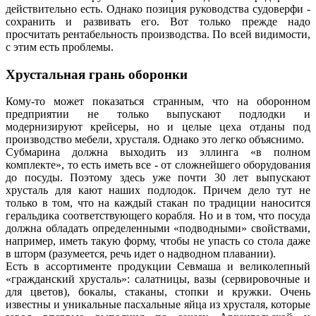
действительно есть. Однако позиция руководства судоверфи -
сохранить и развивать его. Вот только прежде надо
просчитать рентабельность производства. По всей видимости,
с этим есть проблемы.
Хрустальная грань оборонки
Кому-то может показаться странным, что на оборонном
предприятии не только выпускают подлодки и
модернизируют крейсеры, но и целые цеха отданы под
производство мебели, хрусталя. Однако это легко объяснимо.
Субмарина должна выходить из эллинга «в полном
комплекте», то есть иметь все - от сложнейшего оборудования
до посуды. Поэтому здесь уже почти 30 лет выпускают
хрусталь для кают наших подлодок. Причем дело тут не
только в том, что на каждый стакан по традиции наносится
геральдика соответствующего корабля. Но и в том, что посуда
должна обладать определенными «подводными» свойствами,
например, иметь такую форму, чтобы не упасть со стола даже
в шторм (разумеется, речь идет о надводном плавании).
Есть в ассортименте продукции Севмаша и великолепный
«гражданский хрусталь»: салатницы, вазы (сервировочные и
для цветов), бокалы, стаканы, стопки и кружки. Очень
известны и уникальные пасхальные яйца из хрусталя, которые