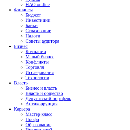
НАО on-line
Финансы
Бюджет
Инвестиции
Банки
Страхование
Налоги
Советы аудитора
Бизнес
Компании
Малый бизнес
Конфликты
Торговля
Исследования
Технологии
Власть
Бизнес и власть
Власть и общество
Депутатский портфель
Антикоррупция
Карьера
Мастер-класс
Профи
Образование
Кто есть кто?