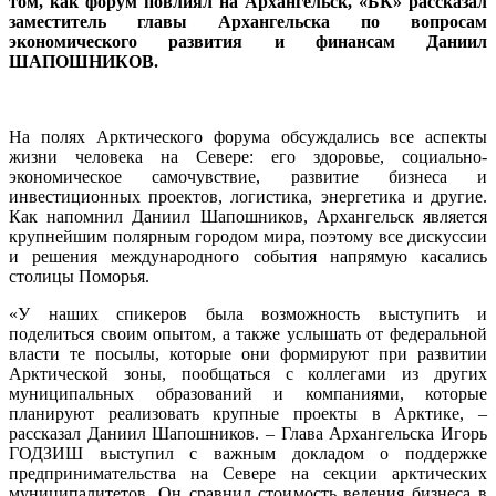
том, как форум повлиял на Архангельск, «БК» рассказал
заместитель главы Архангельска по вопросам
экономического развития и финансам Даниил
ШАПОШНИКОВ.
На полях Арктического форума обсуждались все аспекты
жизни человека на Севере: его здоровье, социально-
экономическое самочувствие, развитие бизнеса и
инвестиционных проектов, логистика, энергетика и другие.
Как напомнил Даниил Шапошников, Архангельск является
крупнейшим полярным городом мира, поэтому все дискуссии
и решения международного события напрямую касались
столицы Поморья.
«У наших спикеров была возможность выступить и
поделиться своим опытом, а также услышать от федеральной
власти те посылы, которые они формируют при развитии
Арктической зоны, пообщаться с коллегами из других
муниципальных образований и компаниями, которые
планируют реализовать крупные проекты в Арктике, –
рассказал Даниил Шапошников. – Глава Архангельска Игорь
ГОДЗИШ выступил с важным докладом о поддержке
предпринимательства на Севере на секции арктических
муниципалитетов. Он сравнил стоимость ведения бизнеса в