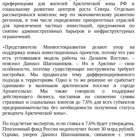
преференциям для жителей Арктической зоны РФ и
социальному развитию центров роста Севера. Отдельно
рассматривался комплекс мер по экономическому развитию
регионов, в том числе определение приоритетных отраслей
для привлечения частных инвестиций, предложения по
снятию административных барьеров и инфраструктурных
ограничений.
«Представители Минвостокразвития делают упор на
поддержку новых инвестиционных проектов, потому что уже
есть устоявшаяся модель работы на Дальнем Востоке, –
пояснил Даниил Шапошников. – Но в Арктике – свои
особенности, поэтому существующие инструменты требуют
настройки. Мы продвигали тему дифференцированного
подхода к территориям. Одно и то же решение не сработает
одинаково в маленьком арктическом поселке и городе
Архангельске. Мы также говорили о поддержке
действующего бизнеса, настаивая на снижении суммы
страховых и социальных взносов до 7,6% для всех субъектов
предпринимательства без необходимости получения статуса
резидента Арктической зоны».
По подсчетам экспертов, если ставка в 7,6% будет утверждена,
Пенсионный фонд России недополучит более 30 млрд рублей.
Однако, уверен Даниил Шапошников, связанное с этим