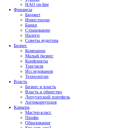
НАО on-line
Финансы
Бюджет
Инвестиции
Банки
Страхование
Налоги
Советы аудитора
Бизнес
Компании
Малый бизнес
Конфликты
Торговля
Исследования
Технологии
Власть
Бизнес и власть
Власть и общество
Депутатский портфель
Антикоррупция
Карьера
Мастер-класс
Профи
Образование
Кто есть кто?