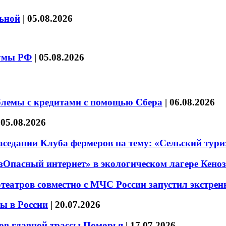
льной
|
05.08.2026
думы РФ
|
05.08.2026
блемы с кредитами с помощью Сбера
|
06.08.2026
|
05.08.2026
седании Клуба фермеров на тему: «Сельский тури
езОпасный интернет» в экологическом лагере Кено
театров совместно с МЧС России запустил экстре
ы в России
|
20.07.2026
ов главной трассы Поморья
|
17.07.2026