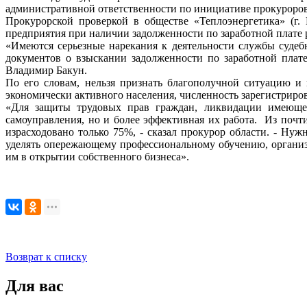
административной ответственности по инициативе прокуроров
Прокурорской проверкой в обществе «Теплоэнергетика» (г.
предприятия при наличии задолженности по заработной плате 
«Имеются серьезные нарекания к деятельности службы судеб
документов о взыскании задолженности по заработной плат
Владимир Бакун.
По его словам, нельзя признать благополучной ситуацию и 
экономически активного населения, численность зарегистриров
«Для защиты трудовых прав граждан, ликвидации имеющейс
самоуправления, но и более эффективная их работа. Из поч
израсходовано только 75%, - сказал прокурор области. - Ну
уделять опережающему профессиональному обучению, организ
им в открытии собственного бизнеса».
Возврат к списку
Для вас