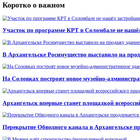
Коротко о важном
Участок по программе КРТ в Соломбале не нашё
В Архангельске Росимущество выставило на про
На Соловках построят новое музейно-администра
Архангельск впервые станет площадкой всеросси
Перекрытие Обводного канала в Архангельске про