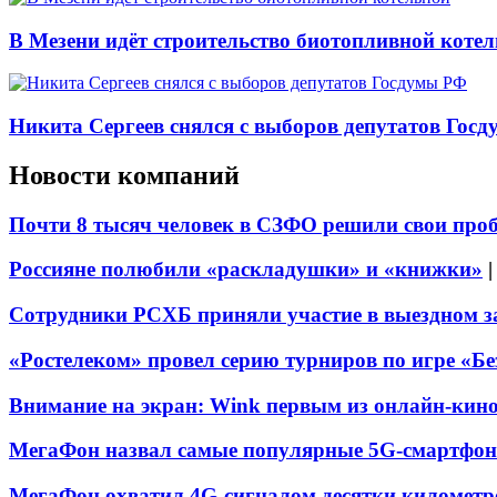
В Мезени идёт строительство биотопливной коте
Никита Сергеев снялся с выборов депутатов Гос
Новости компаний
Почти 8 тысяч человек в СЗФО решили свои про
Россияне полюбили «раскладушки» и «книжки»
Сотрудники РСХБ приняли участие в выездном за
«Ростелеком» провел серию турниров по игре «Б
Внимание на экран: Wink первым из онлайн-кино
МегаФон назвал самые популярные 5G-смартфон
МегаФон охватил 4G-сигналом десятки километр