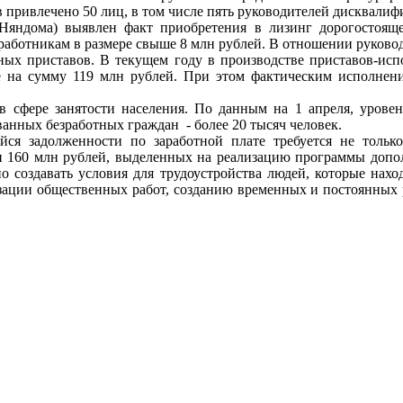
 привлечено 50 лиц, в том числе пять руководителей дисквали
 Няндома) выявлен факт приобретения в лизинг дорогостоящ
работникам в размере свыше 8 млн рублей. В отношении руковод
ных приставов. В текущем году в производстве приставов-исп
е на сумму 119 млн рублей. При этом фактическим исполнени
в сфере занятости населения. По данным на 1 апреля, урове
анных безработных граждан - более 20 тысяч человек.
я задолженности по заработной плате требуется не только 
ти 160 млн рублей, выделенных на реализацию программы доп
жно создавать условия для трудоустройства людей, которые нах
ации общественных работ, созданию временных и постоянных р