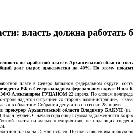
сти: власть должна работать 
енность по заработной плате в Архангельской области соста
общий долг вырос практически на 40%. По этому показат
работной плате в Северо-Западном федеральном округе сост
резидента РФ в Северо-западном федеральном округе Иль
в СЗФО Александром ГУЦАНОМ
22 апреля. По словам полпреда
онтроля над этой ситуацией со стороны администрации», - сказа
ась и в областном Собрании депутатов на сессии 28 апреля.
нии
прокурор Архангельской области Владимир БАКУН
(на 
1,4 млн рублей. С начала года общая сумма задолженности возро
тной платы на малых предприятиях, не подающих сведения
ун.
аработной платы на 15 млн рублей. По представлениям прокурор