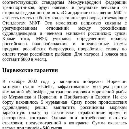
соответствующих стандартам Международной федерации
транспортников, будут обязаны в результате действий со
стороны федерации принять «Стандартное соглашение МФТ»
- то есть иметь на борту коллективные договоры, отвечающие
Стандартам МФТ. Эти изменения напрямую связаны с
урегулированием отношений между российскими
судовладельцами и членами экипажей российских судов.
Кроме того, МФТ, учитывая определенные нюансы
российского налогообложения и определенные схемы
продажи российских биоресурсов, проработала ставку по
оплате труда российских рыбаков. Для матроса 1 класса она
составит $800 в месяц.
Норвежские гарантии
В октябре 2002 года у западного побережья Норвегии
затонуло судно «Isfiell», зафрахтованное месяцем раньше
компанией «Samskip» для транспортировки мороженой рыбы
из Мурманска и Норвегии в Прибалтику и Европу. На его
борту находилось 5 мурманчан. Сразу после происшествия
судовладелец решил выплатить российским морякам
заработную плату за фактически отработанное время и
расторгнуть контракт. Однако они потребовали выплаты
страховки, предусмотренной в контракте. Сумма оказалась
весьма приличной - $40 тысяч.