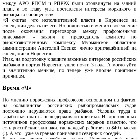
между АРО РПСМ и РПРРХ были отодвинуты на задний
план, а во главу угла поставлены интересы моряцкого и
рыбацкого сообщества».
«Я считал, что исполнительной власти в Киркенесе на
совещании делать нечего. Но полностью изменил своё мнение
после окончания переговоров между профсоюзными
лидерами», - заявил и председатель комитета по
рыбохозяйственному комплексу Мурманской областной
администрации Анатолий Евенко, лично приглашённный на
совещание в Норвегию.
Итак, на подготовку к защите законных интересов российских
рыбаков в портах Норвегии ушло почти 3 года. А могло уйти
и значительно меньше, по теперь уже вполне понятным
причинам.
Время «Ч»
По мнению норвежских профсоюзов, основанном на фактах,
на большинстве российских рыбопромысловых судов
постоянно нарушаются права рыбаков. Условия труда и
заработная плата - не выдерживают критики. Из достоверных
источников профсоюзам норвежских моряков известно, что
есть российские экипажи, где каждый работает за $40 в месяц
(!). А это - уже за гранью понимания северных соседей.
В то же время судебные власти Норвегии всё чаще