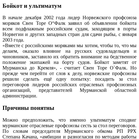
Бойкот и ультиматум
В начале декабря 2002 года лидер Норвежского профсоюза
моряков Свен Торе О“Фалк заявил об объявлении бойкота
всем подфлажным российским судам, заходящим в порты
Норвегии и других западных стран для сдачи рыбы, с января
2003 года.
«Вместе с российскими моряками мы хотим, чтобы то, что мы
делаем, оказало влияние на русских судовладельцев и
чиновников, заставило их обратить внимание на бедственное
положение экипажей на борту судов. Бойкот заметят от
Мурманска до Кремля», - считает Свен Торе О`Фалк. Но
прежде чем перейти от слов к делу, норвежские профсоюзы
решили сделать ещё одну попытку: посадить за стол
переговоров лидеров российских отраслевых профсоюзных
организаций, представителей Мурманской областной
администрации.
Причины понятны
Можно предположить, что именно ультиматум сподвиг
мурманские отраслевые профсоюзы сесть за стол переговоров.
По словам председателя Мурманского обкома РП РРХ
Степана Качана, «амбиции и разногласия по методам работы