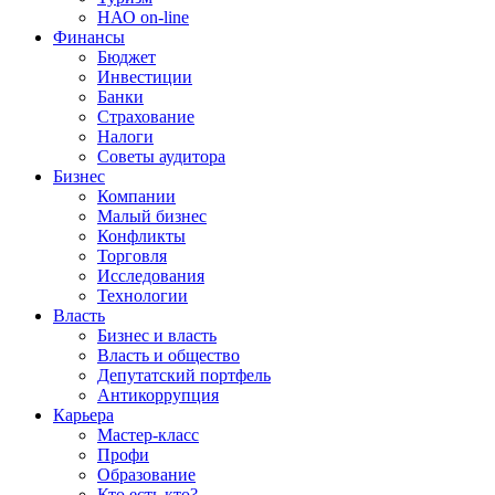
НАО on-line
Финансы
Бюджет
Инвестиции
Банки
Страхование
Налоги
Советы аудитора
Бизнес
Компании
Малый бизнес
Конфликты
Торговля
Исследования
Технологии
Власть
Бизнес и власть
Власть и общество
Депутатский портфель
Антикоррупция
Карьера
Мастер-класс
Профи
Образование
Кто есть кто?