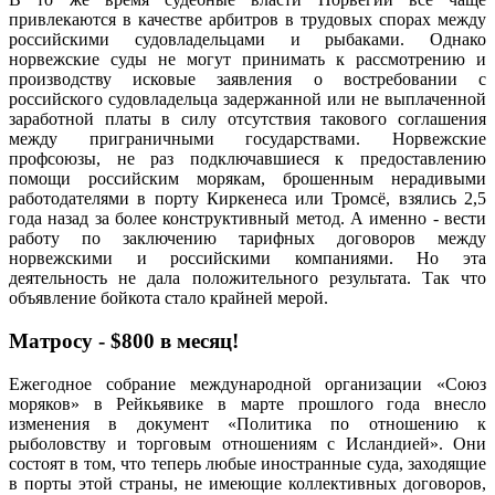
привлекаются в качестве арбитров в трудовых спорах между
российскими судовладельцами и рыбаками. Однако
норвежские суды не могут принимать к рассмотрению и
производству исковые заявления о востребовании с
российского судовладельца задержанной или не выплаченной
заработной платы в силу отсутствия такового соглашения
между приграничными государствами. Норвежские
профсоюзы, не раз подключавшиеся к предоставлению
помощи российским морякам, брошенным нерадивыми
работодателями в порту Киркенеса или Тромсё, взялись 2,5
года назад за более конструктивный метод. А именно - вести
работу по заключению тарифных договоров между
норвежскими и российскими компаниями. Но эта
деятельность не дала положительного результата. Так что
объявление бойкота стало крайней мерой.
Матросу - $800 в месяц!
Ежегодное собрание международной организации «Союз
моряков» в Рейкьявике в марте прошлого года внесло
изменения в документ «Политика по отношению к
рыболовству и торговым отношениям с Исландией». Они
состоят в том, что теперь любые иностранные суда, заходящие
в порты этой страны, не имеющие коллективных договоров,