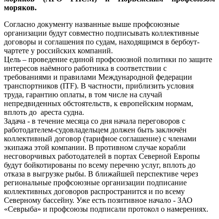
моряков.
Согласно документу названные выше профсоюзные
организации будут совместно подписывать коллективные
договоры и соглашения по судам, находящимся в бербоут-
чартете у российских компаний.
Цель – проведение единой профсоюзной политики по защите
интересов наёмного работника в соответствии с
требованиями и правилами Международной федерации
транспортников (ITF). В частности, приблизить условия
труда, гарантию оплаты, в том числе на случай
непредвиденных обстоятельств, к европейским нормам,
вплоть до ареста судна.
Задача - в течение месяца со дня начала переговоров с
работодателем-судовладельцем должен быть заключён
коллективный договор (тарифное соглашение) с членами
экипажа этой компании. В противном случае корабли
несговорчивых работодателей в портах Северной Европы
будут бойкотированы по всему перечню услуг, вплоть до
отказа в выгрузке рыбы. В ближайшей перспективе через
региональные профсоюзные организации подписание
коллективных договоров распространится и по всему
Северному бассейну. Уже есть позитивное начало - ЗАО
«Севрыба» и профсоюзы подписали протокол о намерениях.