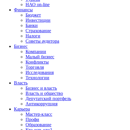
НАО on-line
Финансы
Бюджет
Инвестиции
Банки
Страхование
Налоги
Советы аудитора
Бизнес
Компании
Малый бизнес
Конфликты
Торговля
Исследования
Технологии
Власть
Бизнес и власть
Власть и общество
Депутатский портфель
Антикоррупция
Карьера
Мастер-класс
Профи
Образование
Кто есть кто?