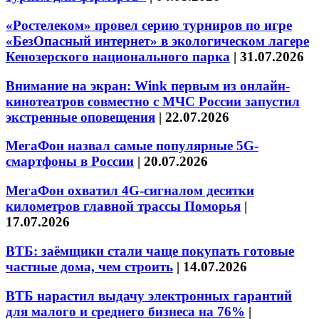
«Ростелеком» провел серию турниров по игре
«БезОпасный интернет» в экологическом лагере
Кенозерского национального парка
|
31.07.2026
Внимание на экран: Wink первым из онлайн-
кинотеатров совместно с МЧС России запустил
экстренные оповещения
|
22.07.2026
МегаФон назвал самые популярные 5G-
смартфоны в России
|
20.07.2026
МегаФон охватил 4G-сигналом десятки
километров главной трассы Поморья
|
17.07.2026
ВТБ: заёмщики стали чаще покупать готовые
частные дома, чем строить
|
14.07.2026
ВТБ нарастил выдачу электронных гарантий
для малого и среднего бизнеса на 76%
|