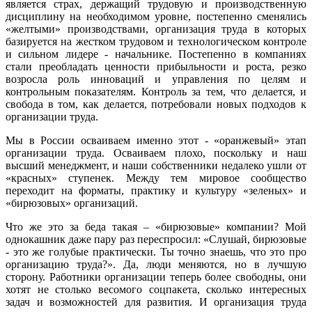
является страх, держащий трудовую и производственную
дисциплину на необходимом уровне, постепенно сменялись
«желтыми» производствами, организация труда в которых
базируется на жестком трудовом и технологическом контроле
и сильном лидере - начальнике. Постепенно в компаниях
стали преобладать ценности прибыльности и роста, резко
возросла роль инноваций и управления по целям и
контрольным показателям. Контроль за тем, что делается, и
свобода в том, как делается, потребовали новых подходов к
организации труда.
Мы в России осваиваем именно этот - «оранжевый» этап
организации труда. Осваиваем плохо, поскольку и наш
высший менеджмент, и наши собственники недалеко ушли от
«красных» ступенек. Между тем мировое сообщество
переходит на форматы, практику и культуру «зеленых» и
«бирюзовых» организаций.
Что же это за беда такая – «бирюзовые» компании? Мой
однокашник даже пару раз переспросил: «Слушай, бирюзовые
- это же голубые практически. Ты точно знаешь, что это про
организацию труда?». Да, люди меняются, но в лучшую
сторону. Работники организации теперь более свободны, они
хотят не столько весомого соцпакета, сколько интересных
задач и возможностей для развития. И организация труда