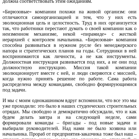
должна соответствовать этим ожиданиям.
«Бирюзовые» компании похожи на живой организм: они
отличаются самоорганизацией и тем, что у них есть
эволюционная цель и целостность. Труд в них организуется
так, что работники перестают думать о своей компании как о
неизменном механизме, некой «пирамиде» с жесткой
иерархией с контролем начальника. «Бирюзовая» компания
способна развиваться в нужном русле без менеджерского
напора и стратегических планов на годы. Сотрудники в ней
воспринимаются как личности, а не как инструменты.
Должностная инструкция развивается под них, а не они под
должностную инструкцию. Миссия такой компании
эволюционирует вместе с ней, и люди сверяются с миссией,
когда нужно принять решение по работе. Сама работа
распределена между командами, свободно формирующимися
под задачи.
И мы с моим однокашником вдруг вспомнили, что все это мы
уже проходили: это было в наших студенческих строительных
отрядах. Мы свободно и демократично обсуждали, что и как
будем делать завтра и на следующей неделе, сами
формировали команды – бригады - под новые задачи и
выбирали руководителей. Над нами не было хозяина или
начальника. Прораб от предприятия-заказчика тоже был наш –