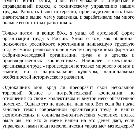
студент пятого курса, и мы его уважали за открытый и
справедливый подход к техническому управлению нашим
трудом. Работать было интересно, производительность была
значительно выше, чем у заказчика, и зарабатывали мы много
больше его штатных работников.
Только потом, в конце 80-х, я узнал об артельной форме
организации труда в России. Узнал о том, как общинная
психология российского крестьянина наивысшую трудовую
отдачу смогла реализовать не в жестко иерархичных форматах
фабрично-заводской организации труда, а в артелях и
производственных кооперативах. Наиболее эффективная
организация труда - производная не только мирового опыта и
знаний, но и национальной культуры, национальных
особенностей исторического развития.
Однокашник мой вряд ли преобразит свой небольшой
торговый бизнес в потребительский кооператив, но
отношения со своим коллективом и внутри него обязательно
поменяет. Однако это не изменит наш мир. Вот если бы наука
занялась темой современной организации труда в наших
экономических и социально-политических условиях, польза
была бы. Но кто ж науке нашей на это денег даст, если
управляют нами пока психологически «красные» менеджеры?