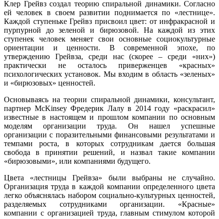
Клер Грейвз создал теорию спиральной динамики. Согласно
ей человек в своем развитии поднимается по «лестнице».
Каждой ступеньке Грейвз присвоил цвет: от инфракрасной и
пурпурной до зеленой и бирюзовой. На каждой из этих
ступенек человек меняет свои основные социокультурные
ориентации и ценности. В современной эпохе, по
утверждению Грейвза, среди нас (скорее – среди «них»)
практически не осталось приверженцев «красных»
психологических установок. Мы входим в область «зеленых»
и «бирюзовых» ценностей.
Основываясь на теории спиральной динамики, консультант,
партнер McKinsey Фредерик Лалу в 2014 году «раскрасил»
известные в настоящем и прошлом компании по основным
моделям организации труда. Он нашел успешные
организации с поразительными финансовыми результатами и
темпами роста, в которых сотрудникам дается большая
свобода в принятии решений, и назвал такие компании
«бирюзовыми», или компаниями будущего.
Цвета «лестницы Грейвза» были выбраны не случайно.
Организация труда в каждой компании определенного цвета
легко объяснялась набором социально-культурных ценностей,
разделяемых сотрудниками организации. «Красные»
компании с организацией труда, главным стимулом которой