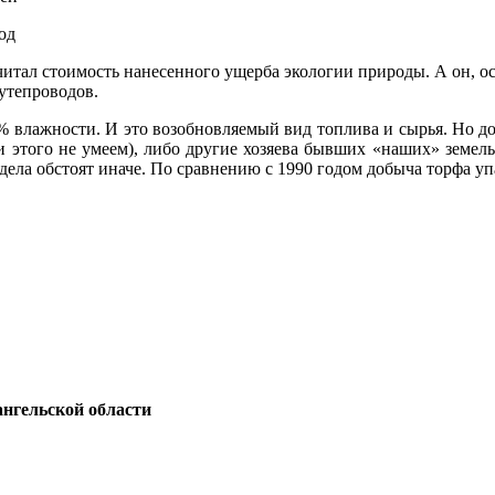
од
читал стоимость нанесенного ущерба экологии природы. А он, ос
путепроводов.
% влажности. И это возобновляемый вид топлива и сырья. Но до
и этого не умеем), либо другие хозяева бывших «наших» земель.
а обстоят иначе. По сравнению с 1990 годом добыча торфа упала
нгельской области