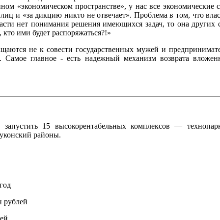
нном «экономическом пространстве», у нас все экономические
лиц и «за дикцию никто не отвечает». Проблема в том, что власт
власти нет понимания решения имеющихся задач, то она других с
, кто ими будет распоряжаться?!»
щаются не к совести государственных мужей и предпринимател
а. Самое главное - есть надежный механизм возврата вложе
 запустить 15 высокорентабельных комплексов — технопар
уконский районы.
год
н рублей
лей