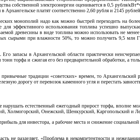
тва собственной электроэнергии оценивается в 0,5 рубля/кВт*ч
в Архангельске платят соответственно 2,60 рубля и 2145 рублей
ческих монополий надо как можно быстрей переходить на боле
ие для эффективного использования топлива успешно выпускае
ваемой древесины в виде топлива можно использовать не менее 
ых сырыми при влажности 50%, то можно получить 9,5 млн Гка
. Его запасы в Архангельской области практически неисчерпа
 тонн торфа и сжигая его без предварительной обработки, а то
, привычные традиции «советских» времен, то Архангельский 
елезную дорогу от перевозок каменного угля и перестать зависе
не нарушать естественный ежегодный прирост торфа, вполне мо
кий, Холмогорский, Онежский, Шенкурский, Каргопольский и Л
о прибыль для инвестора, а рабочие места и снижение социально
асть не разделяет. «Проблема в некомпетентности и нежелании 