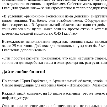
электричества внешним потребителям. Себестоимость производс
Гкал. Для сравнения — за электроэнергию и тепло предприятия 
«В условиях «рыночной» экономики из-за действий энергети
видов топлива. Тем более, они возобновляемы. Оборудован
бизнес-проекта. - В Архангельской области ежегодно из добы
тонн опилок или щепы. Даже если их просто сжечь в котельн
котельных средней мощностью 0,45 Гкал/час».
Возможности использования торфа как топлива также высоки
около 25 млн тонн. Добывая для топливных нужд хотя бы 3 млн
Гкал тепла дополнительно.
«Эти простые расчеты показывают, что если нарушить старые
топливом для выработки тепла и электроэнергии, разгрузить ж
Дайте любое болото!
По словам Юрия Горбачева, в Архангельской области, чтобы 
Самые подходящие для освоения болот - Приморский, Мезенс
Каждый такой комплекс на 10 тысяч населения - это не тольк
инфраструктуре.
Однако пока видение авторов бизнес-проекта региональная вл