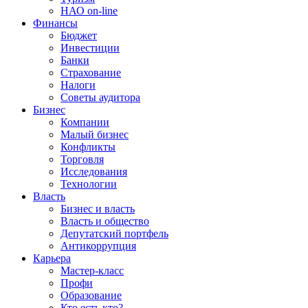
НАО on-line
Финансы
Бюджет
Инвестиции
Банки
Страхование
Налоги
Советы аудитора
Бизнес
Компании
Малый бизнес
Конфликты
Торговля
Исследования
Технологии
Власть
Бизнес и власть
Власть и общество
Депутатский портфель
Антикоррупция
Карьера
Мастер-класс
Профи
Образование
Кто есть кто?