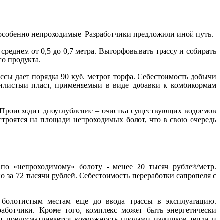
 особенно непроходимые. Разработчики предложили иной путь.
среднем от 0,5 до 0,7 метра. Выторфовывать трассу и собирать
го продукта.
сы дает порядка 90 куб. метров торфа. Себестоимость добычи
 (илистый пласт, применяемый в виде добавки к комбикормам
. Происходит дноуглубление – очистка существующих водоемов
троятся на площади непроходимых болот, что в свою очередь
по «непроходимому» болоту - менее 20 тысяч рублей/метр.
но за 72 тысячи рублей. Себестоимость переработки сапропеля с
 болотистым местам еще до ввода трассы в эксплуатацию.
работчики. Кроме того, комплекс может быть энергетически
т предусматривается возможность продажи излишков тепла и