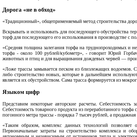
Дорога «не в обход»
«Традиционный», общеприменяемый метод строительства дорог
Вскрывать и использовать для последующего обустройства терр
торф для последующего его использования в производстве с по
«Средняя толщина залегания торфа на труднопроходимых и не
торфа - около 100 рублей/кубометр», - говорит Юрий Горба
животных и птиц и для выращивания дождевых червей — прои
«Ложе трассы замывается песком из близлежащих водоемов. С
либо строительство новых, которые в дальнейшем использую
является их обустройством. Сама трасса формируется из мокрог
Языком цифр
Представим некоторые авторские расчеты. Себестоимость 
Себестоимость товарного продукта из переработанного торфа с 
погонного метра трассы - порядка 7 тысяч рублей, а продажная 
«Таким образом, комплекс данных технологий позволяет 
Первоначальные затраты на строительство комплекса и обо
автономным и независимым от источников тепла и электроэ