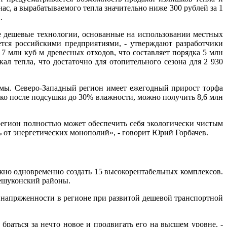
ас, а вырабатываемого тепла значительно ниже 300 рублей за 1
.
е дешевые технологии, основанные на использовании местных
тся российскими предприятиями, - утверждают разработчики
7 млн куб м древесных отходов, что составляет порядка 5 млн
л тепла, что достаточно для отопительного сезона для 2 930
емы. Северо-Западный регион имеет ежегодный прирост торфа
лько после подсушки до 30% влажности, можно получить 8,6 млн
регион полностью может обеспечить себя экологически чистым
ть от энергетических монополий», - говорит Юрий Горбачев.
жно одновременно создать 15 высокорентабельных комплексов.
ешуконский районы.
й напряженности в регионе при развитой дешевой транспортной
браться за нечто новое и продвигать его на высшем уровне, -