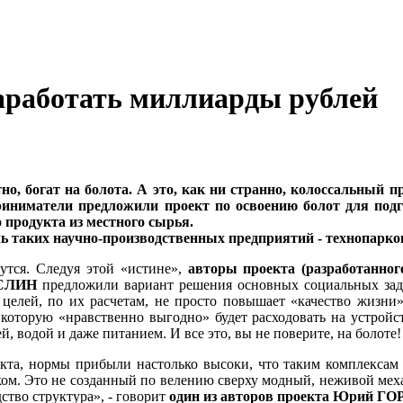
аработать миллиарды рублей
но, богат на болота. А это, как ни странно, колоссальный 
риниматели предложили проект по освоению болот для подг
 продукта из местного сырья.
таких научно-производственных предприятий - технопарков о
дутся. Следуя этой «истине»,
авторы проекта (разработанн
УСЛИН
предложили вариант решения основных социальных зада
елей, по их расчетам, не просто повышает «качество жизни»,
оторую «нравственно выгодно» будет расходовать на устройст
й, водой и даже питанием. И все это, вы не поверите, на болоте!
укта, нормы прибыли настолько высоки, что таким комплексам
рком. Это не созданный по велению сверху модный, неживой меха
ство структура», - говорит
один из авторов проекта Юрий Г
О