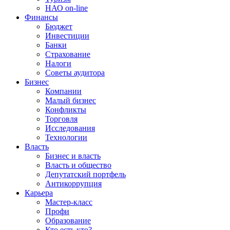
НАО on-line
Финансы
Бюджет
Инвестиции
Банки
Страхование
Налоги
Советы аудитора
Бизнес
Компании
Малый бизнес
Конфликты
Торговля
Исследования
Технологии
Власть
Бизнес и власть
Власть и общество
Депутатский портфель
Антикоррупция
Карьера
Мастер-класс
Профи
Образование
Кто есть кто?