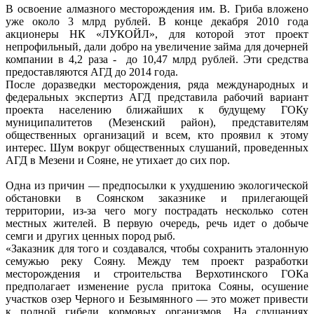
В освоение алмазного месторождения им. В. Гриба вложено
уже около 3 млрд рублей. В конце декабря 2010 года
акционеры НК «ЛУКОЙЛ», для которой этот проект
непрофильный, дали добро на увеличение займа для дочерней
компании в 4,2 раза - до 10,47 млрд рублей. Эти средства
предоставляются АГД до 2014 года.
После доразведки месторождения, ряда международных и
федеральных экспертиз АГД представила рабочий вариант
проекта населению ближайших к будущему ГОКу
муниципалитетов (Мезенский район), представителям
общественных организаций и всем, кто проявил к этому
интерес. Шум вокруг общественных слушаний, проведенных
АГД в Мезени и Сояне, не утихает до сих пор.
Одна из причин — предпосылки к ухудшению экологической
обстановки в Соянском заказнике и прилегающей
территории, из-за чего могу пострадать несколько сотен
местных жителей. В первую очередь, речь идет о добыче
семги и других ценных пород рыб.
«Заказник для того и создавался, чтобы сохранить эталонную
семужью реку Сояну. Между тем проект разработки
месторождения и строительства Верхотинского ГОКа
предполагает изменение русла притока Сояны, осушение
участков озер Черного и Безымянного — это может привести
к полной гибели кормовых организмов. На слушаниях