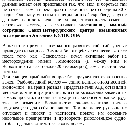
данный аспект был представлен так, что, мол, и бороться там
не за что — семги в реке практически нет еще с середины 80-х
годов. Однако у мезенских специалистов Севрыбвода другие
данные: ценность реки не упала, численность семги в
верховьях растет», - рассказывает
экосоциолог, научный
сотрудник Санкт-Петербургского центра независимых
исследований Антонина КУЛЯСОВА
.
В качестве примера возможного развития событий ученые
приводят ситуацию с Зимней Золотицей: через несколько лет
после того, как «Севералмаз» начал активные работ на
месторождении имени Ломоносова (а между ним и
Верхотинским всего около 20 километров), семга из этой реки
исчезла.
Для соянцев «рыбный» вопрос без преувеличения жизненно
важен. Рыболовецкий колхоз — единственная опора местной
экономики - на грани развала. Представители АГД оставили в
местной администрации список из ста возможных вакансий в
рамках проекта, но общей ситуации на мезенском рынке труда
это не изменит: большинство экс-колхозников ничего
подходящего для себя не нашли. Тем не менее рук они не
опускают и просят, в частности, помочь им оформить
небольшое предприятие и приобрести рыболовецкое судно,
чтобы и дальше заниматься своим делом.