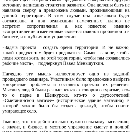
методику написания стратегии развития. Она должны быть не
навязана сверху, а предложена людьми, проживающими на
данной территории. В этом случае она изначально будет
согласована и при реализации намеченных планов не
встретит сопротивления, а, как известно, именно
«сопротивление изменениям» является главной проблемой и в
бизнесе, и в публичном управлении.
«Задача проекта - создать бренд территорий. И не важно,
какой продукт там будет продаваться. Самое главное, чтобы
люди хотели жить на этой территории, чтобы там создавались
рабочие места», - подчеркнул Павел Меньшуткин.
Наглядно эту мысль иллюстрирует одно из заданий
прошедшего семинара. Участникам было предложено выбрать
конкретные проблемы и составить проекты их решения.
Мысли у людей были разные: кто-то заговорил о туризме, кто-
то о парке в Шенкурске, кто-то о двухсотлетней
«Сметанинской магазее» (историческое здание магазина), в
которой можно было бы создать арт-клуб, чтобы спасти
умирающее село.
Главное, что это действительно нужно сельскому населению,
а значит, и бизнес, и местное управление смогут в полной