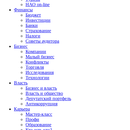
НАО on-line
Финансы
Бюджет
Инвестиции
Банки
Страхование
Налоги
Советы аудитора
Бизнес
Компании
Малый бизнес
Конфликты
Торговля
Исследования
Технологии
Власть
Бизнес и власть
Власть и общество
Депутатский портфель
Антикоррупция
Карьера
Мастер-класс
Профи
Образование
Кто есть кто?