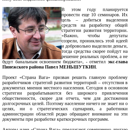
В этом году планируется
провести еще 10 семинаров. Их
цель – добиться выделения
средств на разработку общей
стратегии развития территории.
«Важно, чтобы депутаты
созрели, прониклись этой идеей
и добровольно выделили деньги,
тогда средства скорее пойдут на
решение реальных проблем, а не
будут банальным освоением бюджета», - отметил
экс-глава
Пинежского района Павел МЕНЬШУТКИН
.
Проект «Страна Вага» призван решить главную проблему
разработчиков стратегий развития территорий – отсутствия в
документах мнения местного населения. Сегодня в основном
стратегии разрабатываются без широкого привлечения
общественности, скорее для отчета, чем для достижения
долгосрочных целей. Поэтому население ничего не знает ни о
целях, ни о стратегических сценариях, а работники
администрации областей редко обращают внимание на эти
документы при разработке краткосрочных программ.
Авторы идеи «Страна Вага» предлагают совершенно другую