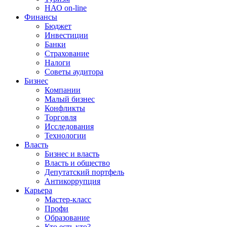
НАО on-line
Финансы
Бюджет
Инвестиции
Банки
Страхование
Налоги
Советы аудитора
Бизнес
Компании
Малый бизнес
Конфликты
Торговля
Исследования
Технологии
Власть
Бизнес и власть
Власть и общество
Депутатский портфель
Антикоррупция
Карьера
Мастер-класс
Профи
Образование
Кто есть кто?