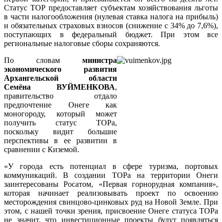
Статус ТОР предоставляет субъектам хозяйствования льготы
в части налогообложения (нулевая ставка налога на прибыль)
и обязательных страховых взносов (снижение с 34% до 7,6%),
поступающих в федеральный бюджет. При этом все
региональные налоговые сборы сохраняются.
По словам
министра
экономического развития
Архангельской области
Семёна ВУЙМЕНКОВА
,
правительство отдало
предпочтение Онеге как
моногороду, который может
получить статус ТОРа,
поскольку видит большие
перспективы в ее развитии в
сравнении с Киземой.
«У города есть потенциал в сфере туризма, портовых
коммуникаций. В создании ТОРа на территории Онеги
заинтересованы Росатом, «Первая горнорудная компания»,
которая начинает реализовывать проект по освоению
месторождения свинцово-цинковых руд на Новой Земле. При
этом, с нашей точки зрения, присвоение Онеге статуса ТОРа
не значит, что инвестиционные проекты будут появляться