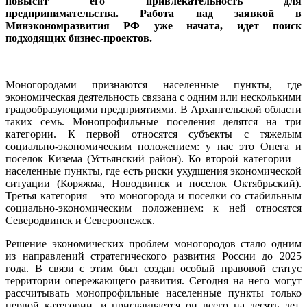
повысит его привлекательность для
предпринимательства. Работа над заявкой в
Минэкономразвития РФ уже начата, идет поиск
подходящих бизнес-проектов.
Моногородами признаются населенные пункты, где
экономическая деятельность связана с одним или несколькими
градообразующими предприятиями. В Архангельской области
таких семь. Монопрофильные поселения делятся на три
категории. К первой относятся субъекты с тяжелым
социально-экономическим положением: у нас это Онега и
поселок Кизема (Устьянский район). Ко второй категории –
населенные пункты, где есть риски ухудшения экономической
ситуации (Коряжма, Новодвинск и поселок Октябрьский).
Третья категория – это моногорода и поселки со стабильным
социально-экономическим положением: к ней относятся
Северодвинск и Североонежск.
Решение экономических проблем моногородов стало одним
из направлений стратегического развития России до 2025
года. В связи с этим был создан особый правовой статус
территории опережающего развития. Сегодня на него могут
рассчитывать монопрофильные населенные пункты только
первой категории, и присваивается он всего на десять лет.