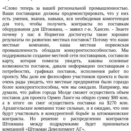
«Слово теперь за вашей региональной промышленностью.
Ваши поставщики должны продемонстрировать, что у них
есть умения, знания, навыки, вся необходимая компетенция
для того, чтобы получить контракты по поставкам
оборудования для Штокмана, – заявил г-н. Хансен. - Знаете
почему у нас в Норвегии достигнуты такие хорошие
результаты по развитию местных поставок? Потому что наши
местные компании, наша местная норвежская
промышленность обладали конкурентоспособностью. Мы
поддерживали создание местной сети поставщиков, составили
карту, которая помогла увидеть, каковы основные
возможности поставок, давали информацию поставщикам о
потребностях, графиках поставок, исполнения работ по
проекту. Мы дали им философию участников проекта и были
очень рады увидеть, что местные предприятия были гораздо
более конкурентоспособны, чем мы ожидали. Например, мы
думали, что район города Молде сможет осуществить объем
поставок для проекта Ормен Ланге на общую сумму $80 млн,
а в итоге он смог осуществить поставки на $270 млн.
Архангельские компании тоже сильные, и я ожидаю, что они
будут участвовать в конкурентной борьбе за штокмановские
контракты. Но решение о распределении контрактов
Штокмана между подрядчиками будет приниматься
компанией «Штокман Девелопмент АГ».