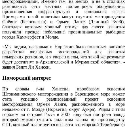
месторождениями. Именно там, на местах, а не в столицах
развиваются сети местных поставщиков оборудования,
промышленная инфраструктура и социальная сфера.
Примерами такой политики могут служить месторождения
Снёвит (Белоснежка) и Ормен Ланге (Длинный Змей),
благодаря которым мощный стимул для своего развития
получили прежде небольшие провинциальные рыбацкие
города Хаммерфест и Молде.
«Мы видим, насколько в Норвегии было полезным влияние
разработки шельфовых месторождений для развития
поморских регионов, и я уверен в том, что такой же результат
будет достигнут в Архангельской и Мурманской областях», -
заявил Бенгт Ли Хансен.
Поморский интерес
По словам г-на Хансена, прообразом освоения
Штокмановского месторождения в Баренцевом море может
стать успешно реализованный проект освоения
месторождения Ормен Ланге, расположенного в море
недалеко от г. Молде (Норвегия, округ Аукра). Рядом с этим
городом на острове Госса в 2007 году был построен завод,
который можно считать аналогом завода по производству
СПГ, который планируется возвести в поморской Териберке (а