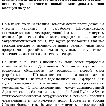
него теперь появляется новый шанс доказать свои
амбиции на деле.
Но в какой степени столица Поморья может претендовать на
участие, например, в разработке Штокмановского
газоконденсатного месторождения? По мнению экспертов,
именно Архангельск более всего подходит на роль центра
макроэкономической зоны, где будут расположены главные
геополитические и административные рычаги управления
процессами в российской части Арктики, в том числе -
освоения богатейших арктических шельфов.
На днях в г. Цуге (Швейцария) была зарегистрирована
компания «Штокман Девелопмент АГ», на которую отныне
возложены обязанности по реализации первой фазы
разработки Штокмановского газоконденсатного
месторождения. Об этом в ходе подписания 19 февраля 2008
года очередного трехлетнего норвежско-российского
меморандума «О взаимопонимании между администрацией
Архангельской области и компанией StatoilHydro ASA о
технико-экономическом сотрудничестве в регионе» сообщил
чрезвычайный и полномочный посол Норвегии в России
Ойвинд Нордслеттен. По мнению экспертов, появление этой