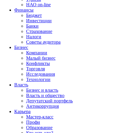
НАО on-line
Финансы
Бюджет
Инвестиции
Банки
Страхование
Налоги
Советы аудитора
Бизнес
Компании
Малый бизнес
Конфликты
Торговля
Исследования
Технологии
Власть
Бизнес и власть
Власть и общество
Депутатский портфель
Антикоррупция
Карьера
Мастер-класс
Профи
Образование
Кто есть кто?