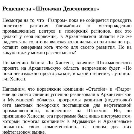
Решение за «Штокман Девелопмент»
Несмотря на то, что «Газпром» пока не собирается проводить
политику развития ближайших к месторождению
промышленных центров и поморских регионов, как это
делают у себя норвежцы, в Архангельской области все же
надеются на то, что варварская колониальная политика центра
оставит северянам хоть что-то для своего развития. Но на
какую отдачу можно рассчитывать?
По мнению Бенгта Ли Хансена, влияние Штокмановского
проекта на Архангельскую область непременно будет. «Но
пока невозможно просто сказать, в какой степени», - уточнил
г-н Хансен.
Напомним, что норвежские компании «Статойл» и «Гидро»
еще до своего слияния успешно реализовали в Архангельской
и Мурманской областях программы развития (подготовки)
сети местных поморских поставщиков для нефтегазовой
промышленности, нацеленные на Штокман. Но, по
признанию Хансена, эта программа была лишь инструментом,
который помогал компаниям в Мурманске и Архангельске
повышать свою компетентность на новом для них
нефтегазовом рынке.