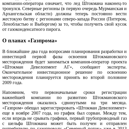
компании-оператора означает, что лед Штокмана наконец-то
тронулся. Северные регионы (в первую очередь Мурманская и
Архангельская области) должны теперь постоянно вести
жестокую битву с регионами северо-запада России (Питером,
Ленобластью и Выборгом) за то, чтобы получить свой кусок
от газоконденсатного пирога.
О планах «Газпрома»
В ближайшие два года вопросами планирования разработки и
инвестиций первой фазы освоения Штокмановского
месторождения будет заниматься компания-оператор проекта
«Штокман Девелопмент АГ», сообщают эксперты.
Окончательное инвестиционное решение по освоению
месторождения планируется принять во второй половине
2009 года.
Напомним, что первоначальные сроки регистрации
важнейшей компании по развитию Штокмановского
месторождения оказались сдвинутыми на три месяца.
«Газпром» обещал зарегистрировать «Штокман Девелопмент»
еще в ноябре 2007 года, но график был сорван. Между тем,
если впредь не срывать графики, первый трубопроводный газ
с шельфа Штокмана может быть получен и отправлен
потребителю по газопроводу «Северный поток» уже в 2013