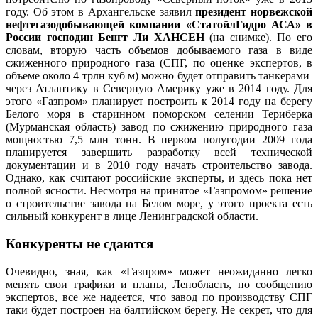
году. Об этом в Архангельске заявил
президент норвежской
нефтегазодобывающей компании «СтатойлГидро АСА» в
России господин Бенгт Ли ХАНСЕН
(на снимке). По его
словам, вторую часть объемов добываемого газа в виде
сжиженного природного газа (СПГ, по оценке экспертов, в
объеме около 4 трлн куб м) можно будет отправить танкерами
через Атлантику в Северную Америку уже в 2014 году. Для
этого «Газпром» планирует построить к 2014 году на берегу
Белого моря в старинном поморском селении Териберка
(Мурманская область) завод по сжижению природного газа
мощностью 7,5 млн тонн. В первом полугодии 2009 года
планируется завершить разработку всей технической
документации и в 2010 году начать строительство завода.
Однако, как считают российские эксперты, и здесь пока нет
полной ясности. Несмотря на принятое «Газпромом» решение
о строительстве завода на Белом море, у этого проекта есть
сильный конкурент в лице Ленинградской области.
Конкуренты не сдаются
Очевидно, зная, как «Газпром» может неожиданно легко
менять свои графики и планы, Ленобласть, по сообщению
экспертов, все же надеется, что завод по производству СПГ
таки будет построен на балтийском берегу. Не секрет, что для