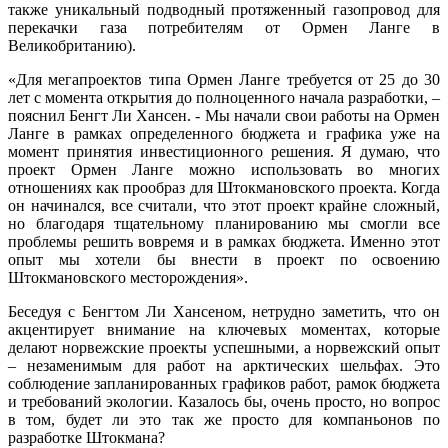
также уникальный подводный протяженный газопровод для
перекачки газа потребителям от Ормен Ланге в
Великобританию).
«Для мегапроектов типа Ормен Ланге требуется от 25 до 30
лет с момента открытия до полноценного начала разработки, –
пояснил Бенгт Ли Хансен. - Мы начали свои работы на Ормен
Ланге в рамках определенного бюджета и графика уже на
момент принятия инвестиционного решения. Я думаю, что
проект Ормен Ланге можно использовать во многих
отношениях как прообраз для Штокмановского проекта. Когда
он начинался, все считали, что этот проект крайне сложный,
но благодаря тщательному планированию мы смогли все
проблемы решить вовремя и в рамках бюджета. Именно этот
опыт мы хотели бы внести в проект по освоению
Штокмановского месторождения».
Беседуя с Бенгтом Ли Хансеном, нетрудно заметить, что он
акцентирует внимание на ключевых моментах, которые
делают норвежские проекты успешными, а норвежский опыт
– незаменимым для работ на арктических шельфах. Это
соблюдение запланированных графиков работ, рамок бюджета
и требований экологии. Казалось бы, очень просто, но вопрос
в том, будет ли это так же просто для компаньонов по
разработке Штокмана?