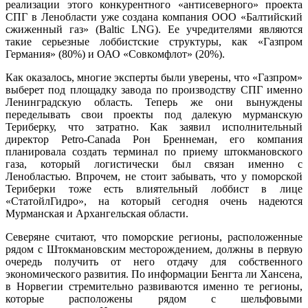
реализации этого конкурентного «антисеверного» проекта
СПГ в Ленобласти уже создана компания ООО «Балтийский
сжиженный газ» (Baltic LNG). Ее учредителями являются
такие серьезные лоббистские структуры, как «Газпром
Германия» (80%) и ОАО «Совкомфлот» (20%).
Как оказалось, многие эксперты были уверены, что «Газпром»
выберет под площадку завода по производству СПГ именно
Ленинградскую область. Теперь же они вынуждены
переделывать свои проекты под далекую мурманскую
Териберку, что затратно. Как заявил исполнительный
директор Petro-Canada Рон Бреннеман, его компания
планировала создать терминал по приему штокмановского
газа, который логистически был связан именно с
Ленобластью. Впрочем, не стоит забывать, что у поморской
Териберки тоже есть влиятельный лоббист в лице
«СтатойлГидро», на который сегодня очень надеются
Мурманская и Архангельская области.
Северяне считают, что поморские регионы, расположенные
рядом с Штокмановским месторождением, должны в первую
очередь получить от него отдачу для собственного
экономического развития. По информации Бенгта ли Хансена,
в Норвегии стремительно развиваются именно те регионы,
которые расположены рядом с шельфовыми