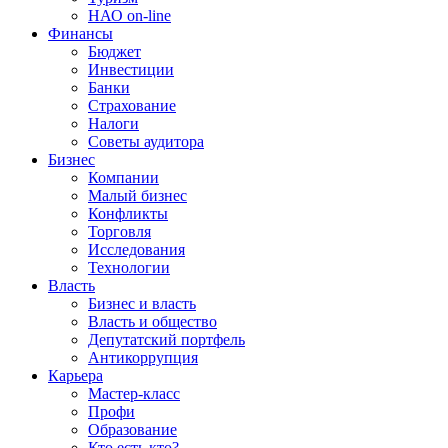
НАО on-line
Финансы
Бюджет
Инвестиции
Банки
Страхование
Налоги
Советы аудитора
Бизнес
Компании
Малый бизнес
Конфликты
Торговля
Исследования
Технологии
Власть
Бизнес и власть
Власть и общество
Депутатский портфель
Антикоррупция
Карьера
Мастер-класс
Профи
Образование
Кто есть кто?