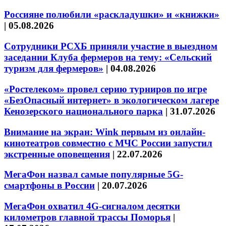
Россияне полюбили «раскладушки» и «книжки»
|
05.08.2026
Сотрудники РСХБ приняли участие в выездном
заседании Клуба фермеров на тему: «Сельский
туризм для фермеров»
|
04.08.2026
«Ростелеком» провел серию турниров по игре
«БезОпасный интернет» в экологическом лагере
Кенозерского национального парка
|
31.07.2026
Внимание на экран: Wink первым из онлайн-
кинотеатров совместно с МЧС России запустил
экстренные оповещения
|
22.07.2026
МегаФон назвал самые популярные 5G-
смартфоны в России
|
20.07.2026
МегаФон охватил 4G-сигналом десятки
километров главной трассы Поморья
|