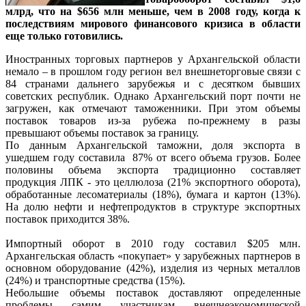
млрд, что на $656 млн меньше, чем в 2008 году, когда к
последствиям мирового финансового кризиса в области
еще только готовились.
Иностранных торговых партнеров у Архангельской области
немало – в прошлом году регион вел внешнеторговые связи с
84 странами дальнего зарубежья и с десятком бывших
советских республик. Однако Архангельский порт почти не
загружен, как отмечают таможенники. При этом объемы
поставок товаров из-за рубежа по-прежнему в разы
превышают объемы поставок за границу.
По данным Архангельской таможни, доля экспорта в
ушедшем году составила 87% от всего объема грузов. Более
половины объема экспорта традиционно составляет
продукция ЛПК - это целлюлоза (21% экспортного оборота),
обработанные лесоматериалы (18%), бумага и картон (13%).
На долю нефти и нефтепродуктов в структуре экспортных
поставок приходится 38%.
Импортный оборот в 2010 году составил $205 млн.
Архангельская область «покупает» у зарубежных партнеров в
основном оборудование (42%), изделия из черных металлов
(24%) и транспортные средства (15%).
Небольшие объемы поставок доставляют определенные
проблемы самим участникам внешнеэкономической