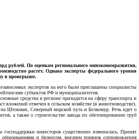
лрд рублей. По оценкам регионального минэкономразвития,
роизводство растет. Однако эксперты федерального уровня
му в проигрыше.
 независимых экспертов на него были приглашены специалисты
 рейтингами субъектов РФ и муниципалитетов.
основные средства в регионе приходится на сферу транспорта и
ст вложений отмечен в сельском хозяйстве (в животноводстве).
 на Штокман, Северный морской путь и Белкомур. Речь идет о
ктов, а также о строительстве завода по обетонированию труб
а господдержки инвесторов существенно изменилась. Принят
 образованиями и бизнесом, внедрен порядок сопровождения