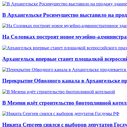
В Архангельске Росимущество выставило на про
На Соловках построят новое музейно-администра
Архангельск впервые станет площадкой всеросси
Перекрытие Обводного канала в Архангельске про
В Мезени идёт строительство биотопливной коте
Никита Сергеев снялся с выборов депутатов Гос