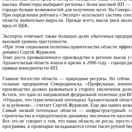
высока. Инвесторы выбирают регионы с более высокой ИП — и 
гораздо больше возможностей для получения льгот. На Северо-З
При определении рейтинга «Эксперт» использует систему соп
области значительно выросли. Прежде всего, высок риск экол
вред от ЦБК.
Эксперты отмечают также большую долю убыточных предприят
высокий уровень преступности.
«При этом социальная политика правительства области эффек
добавил Сергей Журавлев.
Темп роста промышленного производства в регионе высок (+
Архангельская область вошла в кризис в 2006 году - гораздо 
прямые конкуренты по ИП.
Главное богатство области — природные ресурсы. Но сейчас
сильные предприятия Северодвинска. «Профильные, военно
производство должно развиваться в сторону увеличения дол
Кстати, это одно из направлений федеральной политики для ВП
«Отрадно, что туристический потенциал Архангельской облас
и за рубежом», - считает Сергей Журавлев. Еще два наших коз
Самый низкий потенциал области — инфраструктурный: сос
строительства и отрицательную динамику численности населен
Все это не говорит о том, что наша область не росла, прос
программы, в промпарки вкладываются сотни тысяч рублей бюд