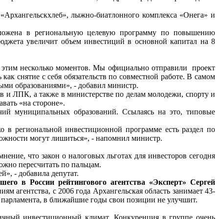
«Архангельскхлеб», лыжно-биатлонного комплекса «Онега» и
заложена в региональную целевую программу по повышению
юджета увеличит объем инвестиций в основной капитал на 8
 с этим несколько моментов. Мы официально отправили проект
ак снятие с себя обязательств по совместной работе. В самом
ыми образованиями», - добавил министр.
в и ЛПК, а также в министерстве по делам молодежи, спорту и
вать «на стороне».
чий муниципальных образований. Ссылаясь на это, типовые
ко в региональной инвестиционной программе есть раздел по
ожности могут лишиться», - напомнил министр.
нение, что закон о налоговых льготах для инвесторов сегодня
ожно пересчитать по пальцам.
», - добавила депутат.
шего в России рейтингового агентства «Эксперт» Сергей
ям агентства, с 2006 года Архангельская область занимает 43-
и парламента, в ближайшие годы свои позиции не улучшит.
огичный инвестиционный климат. Конкуренция в группе очень