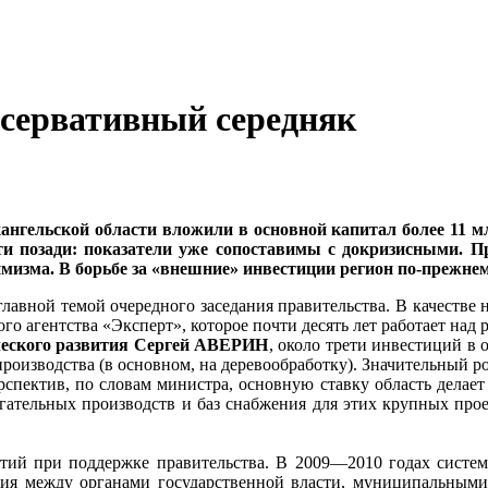
нсервативный середняк
ангельской области вложили в основной капитал более 11 м
ти позади: показатели уже сопоставимы с докризисными. П
имизма. В борьбе за «внешние» инвестиции регион по-прежне
лавной темой очередного заседания правительства. В качестве
го агентства «Эксперт», которое почти десять лет работает над
ческого развития Сергей АВЕРИН
, около трети инвестиций в 
роизводства (в основном, на деревообработку). Значительный ро
спектив, по словам министра, основную ставку область делает
гательных производств и баз снабжения для этих крупных прое
тий при поддержке правительства. В 2009—2010 годах систем
твия между органами государственной власти, муниципальными