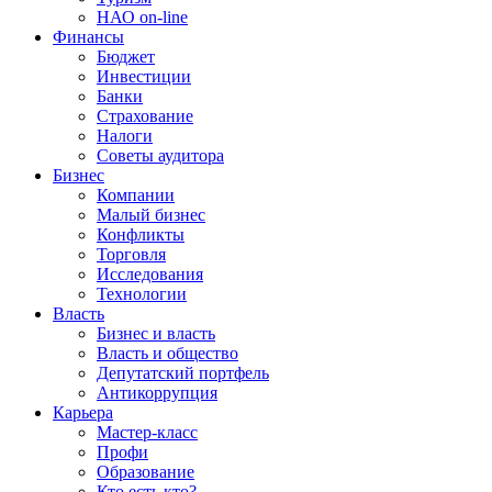
НАО on-line
Финансы
Бюджет
Инвестиции
Банки
Страхование
Налоги
Советы аудитора
Бизнес
Компании
Малый бизнес
Конфликты
Торговля
Исследования
Технологии
Власть
Бизнес и власть
Власть и общество
Депутатский портфель
Антикоррупция
Карьера
Мастер-класс
Профи
Образование
Кто есть кто?