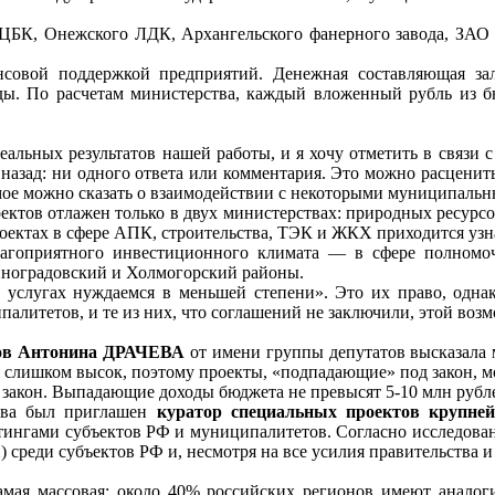
 ЦБК, Онежского ЛДК, Архангельского фанерного завода, ЗАО 
ансовой поддержкой предприятий. Денежная составляющая 
оды. По расчетам министерства, каждый вложенный рубль из б
реальных результатов нашей работы, и я хочу отметить в связи
азад: ни одного ответа или комментария. Это можно расценить к
мое можно сказать о взаимодействии с некоторыми муниципальн
ктов отлажен только в двух министерствах: природных ресурсо
ектах в сфере АПК, строительства, ТЭК и ЖКХ приходится узна
лагоприятного инвестиционного климата — в сфере полномо
иноградовский и Холмогорский районы.
х услугах нуждаемся в меньшей степени». Это их право, одна
итетов, и те из них, что соглашений не заключили, этой возм
атов Антонина ДРАЧЕВА
от имени группы депутатов высказала м
я слишком высок, поэтому проекты, «подпадающие» под закон, м
закон. Выпадающие доходы бюджета не превысят 5-10 млн рублей
ства был приглашен
куратор специальных проектов крупней
йтингами субъектов РФ и муниципалитетов. Согласно исследовани
 среди субъектов РФ и, несмотря на все усилия правительства 
 самая массовая: около 40% российских регионов имеют анал