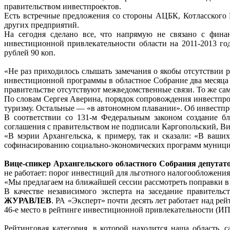
правительством инвестпроектов.
Есть встречные предложения со стороны АЦБК, Котласского
других предприятий.
На сегодня сделано все, что напрямую не связано с фин
инвестиционной привлекательности области на 2011-2013 г
рублей 90 коп.
«Не раз приходилось слышать замечания о якобы отсутствии 
инвестиционной программы в областное Собрание два месяца н
правительстве отсутствуют межведомственные связи. То же са
По словам Сергея Аверина, порядок сопровождения инвестпрое
туризму. Остальные — «в автономном плавании». Об инвестпро
В соответствии со 131-м Федеральным законом создание б
соглашения с правительством не подписали Каргопольский, В
«В мэрии Архангельска, к примеру, так и сказали: «В ваши
софинасированию социально-экономических программ муниципал
Вице-спикер Архангельского областного Собрания депут
не работает: порог инвестиций для льготного налогообложени
«Мы предлагаем на ближайшей сессии рассмотреть поправки в 
В качестве независимого эксперта на заседание правитель
ЖУРАВЛЕВ
. РА «Эксперт» почти десять лет работает над ре
46-е место в рейтинге инвестиционной привлекательности (ИП)
Рейтинговая категория, в которой находится наша область,