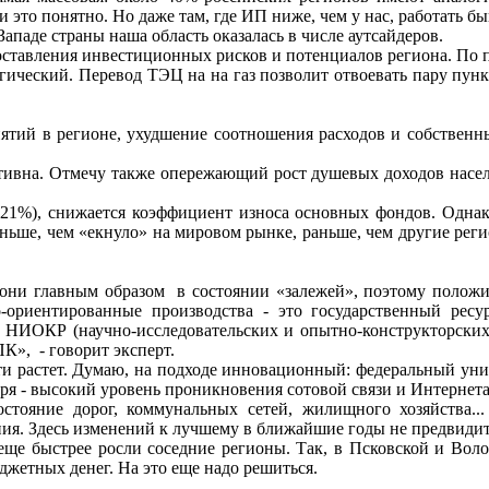
это понятно. Но даже там, где ИП ниже, чем у нас, работать б
ападе страны наша область оказалась в числе аутсайдеров.
оставления инвестиционных рисков и потенциалов региона. По п
огический. Перевод ТЭЦ на на газ позволит отвоевать пару пун
ий в регионе, ухудшение соотношения расходов и собственны
тивна. Отмечу также опережающий рост душевых доходов населе
21%), снижается коэффициент износа основных фондов. Однако,
раньше, чем «екнуло» на мировом рынке, раньше, чем другие рег
 они главным образом в состоянии «залежей», поэтому положит
-ориентированные производства - это государственный ресу
и НИОКР (научно-исследовательских и опытно-конструкторских
К», - говорит эксперт.
ти растет. Думаю, на подходе инновационный: федеральный уни
ыря - высокий уровень проникновения сотовой связи и Интернета
тояние дорог, коммунальных сетей, жилищного хозяйства..
ия. Здесь изменений к лучшему в ближайшие годы не предвидит
то еще быстрее росли соседние регионы. Так, в Псковской и В
жетных денег. На это еще надо решиться.