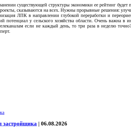
ранении существующей структуры экономики ее рейтинг будет п
проекты, сказываются на всех. Нужны прорывные решения: улуч
рнизация ЛПК в направлении глубокой переработки и переорие
ий потенциал у сельского хозяйства области. Очень важна в и
телеканалам если не каждый день, то три раза в неделю точно
перт.
л застройщика
|
06.08.2026