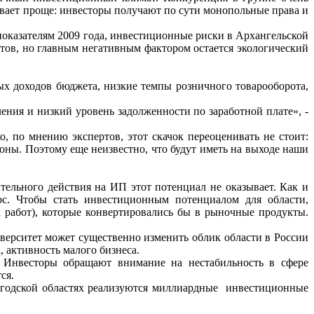
ывает проще: инвесторы получают по сути монопольные права и
оказателям 2009 года, инвестиционные риски в Архангельской
ктов, но главным негативным фактором остается экологический
х доходов бюджета, низкие темпы розничного товарооборота,
ния и низкий уровень задолженности по заработной плате», -
 по мнению экспертов, этот скачок переоценивать не стоит:
ионы. Поэтому еще неизвестно, что будут иметь на выходе наши
ельного действия на ИП этот потенциал не оказывает. Как и
рс. Чтобы стать инвестиционным потенциалом для области,
 работ), которые конвертировались бы в рыночные продукты.
верситет может существенно изменить облик области в России
, активность малого бизнеса.
. Инвесторы обращают внимание на нестабильность в сфере
ся.
ологодской областях реализуются миллиардные инвестиционные