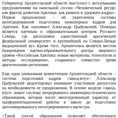
Губернатор Архангельской области выступил с актуальными
предложениями на панельной сессии «Человеческий ресурс
как фактор развития Арктики: как развить и удержать кадры».
Первое предложение – об укреплении системы
интегрированной подготовки инженерных кадров для
Арктики. Как напомнил Александр Цыбульский, Поморье
является научным и образовательным центром Русского
Севера, где расположен единственный арктический
федеральный университет и крупнейший на Северо-Западе
медицинский вуз. Кроме того, Архангельск является местом
базирования научно-образовательного центра мирового
уровня «Российская Арктика: новые материалы, технологии и
методы исследования», созданного совместно тремя
арктическими регионами.
Еще одна уникальная компетенция Архангельской области –
система подготовки кадров «завод-втуз». Александр
Цыбульский акцентировал внимание участников дискуссии
на необходимости ее продвижения. В основе модели «завод-
втуз» лежит система непрерывного инженерно-технического
образования, которая носит многоуровневый характер: от
профориентационной работы в школе до подготовки
дипломированного интегрированного магистра.
«Такой способ образования позволяет обеспечивать