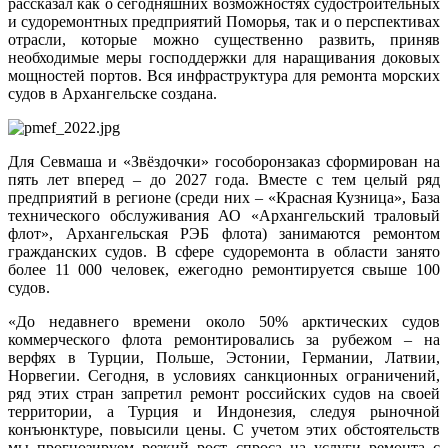
рассказал как о сегодняшних возможностях судостроительных
и судоремонтных предприятий Поморья, так и о перспективах
отрасли, которые можно существенно развить, приняв
необходимые меры господдержки для наращивания доковых
мощностей портов. Вся инфраструктура для ремонта морских
судов в Архангельске создана.
Для Севмаша и «Звёздочки» гособоронзаказ сформирован на
пять лет вперед – до 2027 года. Вместе с тем целый ряд
предприятий в регионе (среди них – «Красная Кузница», База
технического обслуживания АО «Архангельский траловый
флот», Архангельская РЭБ флота) занимаются ремонтом
гражданских судов. В сфере судоремонта в области занято
более 11 000 человек, ежегодно ремонтируется свыше 100
судов.
«До недавнего времени около 50% арктических судов
коммерческого флота ремонтировались за рубежом – на
верфях в Турции, Польше, Эстонии, Германии, Латвии,
Норвегии. Сегодня, в условиях санкционных ограничений,
ряд этих стран запретил ремонт российских судов на своей
территории, а Турция и Индонезия, следуя рыночной
конъюнктуре, повысили цены. С учетом этих обстоятельств
мы прогнозируем резкий рост спроса на услуги ремонта с