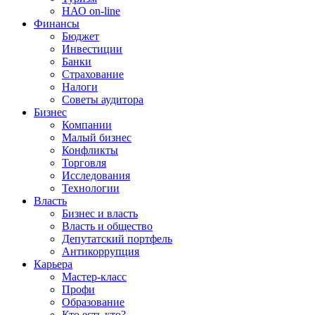
НАО on-line
Финансы
Бюджет
Инвестиции
Банки
Страхование
Налоги
Советы аудитора
Бизнес
Компании
Малый бизнес
Конфликты
Торговля
Исследования
Технологии
Власть
Бизнес и власть
Власть и общество
Депутатский портфель
Антикоррупция
Карьера
Мастер-класс
Профи
Образование
Кто есть кто?