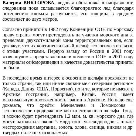
Валерия ВИКТОРОВА
, ледовая обстановка в направлении
следования пока складывается благоприятно: лед благодаря
потеплению климата разрушается, его толщина в среднем
составляет до двух метров.
Согласно принятой в 1982 году Конвенции ООН по морскому
праву страны могут претендовать на участки морского дна за
пределами двухсотмильной зоны территориальных вод, если
докажут, что их континентальный шельф геологически связан
с этими участками. Первую заявку от России в 2001 году
«завернули» - представленные в комиссию ООН в 2001 году
материалы сейсморазведки в качестве доказательства приняты
не были.
В последнее время интерес к освоению шельфа проявляют не
только страны, так или иначе связанные с северным регионом
(Канада, Дания, США, Норвегия), но и те, которые не имеют в
Арктике госграниц, например, Китай. Россия имеет
максимальную протяженность границ в Арктике. Но надо еще
доказать, что хребты Менделеева и Ломоносова –
геологическое продолжение континентального шельфа. Тогда
и можно будет претендовать 1,2 млн. м. кв. морского дна, где
могут находиться около 5 млрд тонн углеводородов, а также
месторождения марганца, золота, олова, свинца, никеля и др.
твердых полезных ископаемых.