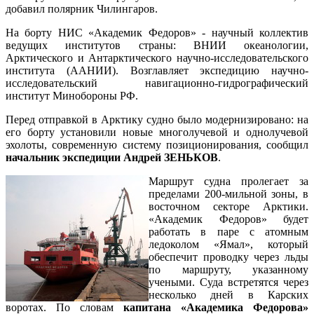
добавил полярник Чилингаров.
На борту НИС «Академик Федоров» - научный коллектив
ведущих институтов страны: ВНИИ океанологии,
Арктического и Антарктического научно-исследовательского
института (ААНИИ). Возглавляет экспедицию научно-
исследовательский навигационно-гидрографический
институт Минобороны РФ.
Перед отправкой в Арктику судно было модернизировано: на
его борту установили новые многолучевой и однолучевой
эхолоты, современную систему позиционирования, сообщил
начальник экспедиции Андрей ЗЕНЬКОВ
.
Маршрут судна пролегает за
пределами 200-мильной зоны, в
восточном секторе Арктики.
«Академик Федоров» будет
работать в паре с атомным
ледоколом «Ямал», который
обеспечит проводку через льды
по маршруту, указанному
учеными. Суда встретятся через
несколько дней в Карских
воротах. По словам
капитана «Академика Федорова»