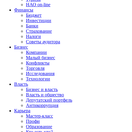
НАО on-line
Финансы
Бюджет
Инвестиции
Банки
Страхование
Налоги
Советы аудитора
Бизнес
Компании
Малый бизнес
Конфликты
Торговля
Исследования
Технологии
Власть
Бизнес и власть
Власть и общество
Депутатский портфель
Антикоррупция
Карьера
Мастер-класс
Профи
Образование
Кто есть кто?