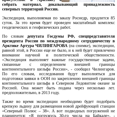
собрать материал, доказывающий принадлежность
северных территорий России.
Экспедиция, выполняемая по заказу Роснедр, продлится 85
суток. За это время будет проведен масштабный комплекс
геодезических и геофизических работ.
По словам
депутата Госдумы РФ, спецпредставителя
президента России по международному сотрудничеству в
Арктике Артура ЧИЛИНГАРОВА
(на снимке), экспедиции,
равной этой, в России еще не было, и к ней будет привлечено
внимание научной и политической общественности.
«Экспедиция выполняет важные государственные задачи,
связанные с определением внешней границы
континентального шельфа России», - сообщил Чилингаров.
По его словам, исследования будут выполняться для
подготовки заявки в ООН по закреплению внешней границы
континентального шельфа в Северном Ледовитом океане за
Россией. Она может быть подана через несколько лет.
предположительно, в 2013 году.
Также во время экспедиции необходимо будет подобрать
крепкую льдину для размещения новой дрейфующей станции
«Северный Полюс – 38». А вот подводных погружений не
планируется: «Я погружусь 30-го числа на Байкале», -