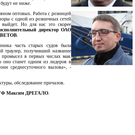
 будут не ниже.
овном оптовых. Работа с розницей
воры с одной из розничных сетей
и выйдет. Но для нас это скорее
исполнительный директор ОАО
ЕСВЕТОВ
.
нника часть старых судов была
ый траулер, получивший название
 промысел в первых числах мая.
о оно станет одним из лидеров в
онн среднесуточного вылова», -
туры, обследование причалов.
 АТФ Максим ДРЕГАЛО
.