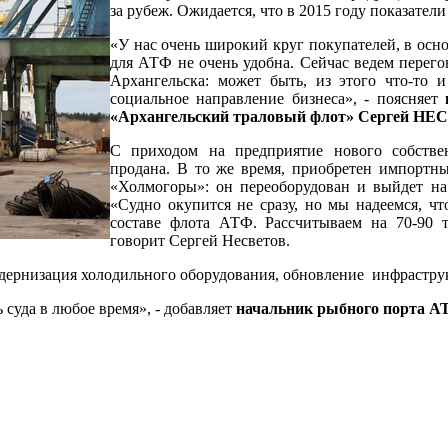
за рубеж. Ожидается, что в 2015 году показатели
«У нас очень широкий круг покупателей, в осн
для АТФ не очень удобна. Сейчас ведем перего
Архангельска: может быть, из этого что-то 
социальное направление бизнеса», - поясняет
«Архангельский траловый флот» Сергей Н
С приходом на предприятие нового собстве
продана. В то же время, приобретен импортн
«Холмогоры»: он переоборудован и выйдет на
«Судно окупится не сразу, но мы надеемся, чт
составе флота АТФ. Рассчитываем на 70-90 т
говорит Сергей Несветов.
дернизация холодильного оборудования, обновление инфраструк
суда в любое время», - добавляет
начальник рыбного порта