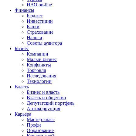
НАО on-line
Финансы
Бюджет
Инвестиции
Банки
Страхование
Налоги
Советы аудитора
Бизнес
Компании
Малый бизнес
Конфликты
Торговля
Исследования
Технологии
Власть
Бизнес и власть
Власть и общество
Депутатский портфель
Антикоррупция
Карьера
Мастер-класс
Профи
Образование
Кто есть кто?