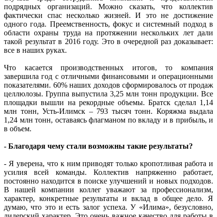
подрядных организаций. Можно сказать, что коллектив
фактически спас несколько жизней. И это не достижение
одного года. Преемственность, фокус и системный подход в
области охраны труда на протяжении нескольких лет дали
такой результат в 2016 году. Это в очередной раз доказывает:
все в наших руках.
Что касается производственных итогов, то компания
завершила год с отличными финансовыми и операционными
показателями. 60% наших доходов сформировалось от продаж
целлюлозы. Группа выпустила 3,25 млн тонн продукции. Все
площадки вышли на рекордные объемы. Братск сделал 1,14
млн тонн, Усть-Илимск – 793 тысяч тонн. Коряжма выдала
1,24 млн тонн, оставаясь флагманом по вкладу и в прибыль, и
в объем.
- Благодаря чему стали возможны такие результаты?
- Я уверена, что к ним приводят только кропотливая работа и
усилия всей команды. Коллектив напряженно работает,
постоянно находится в поиске улучшений и новых подходов.
В нашей компании коллег уважают за профессионализм,
характер, конкретные результаты и вклад в общее дело. Я
думаю, что это и есть залог успеха. У «Илима», безусловно,
лидерский характер. Это очень важное качество для работы в