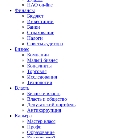
НАО on-line
Финансы
Бюджет
Инвестиции
Банки
Страхование
Налоги
Советы аудитора
Бизнес
Компании
Малый бизнес
Конфликты
Торговля
Исследования
Технологии
Власть
Бизнес и власть
Власть и общество
Депутатский портфель
Антикоррупция
Карьера
Мастер-класс
Профи
Образование
Кто есть кто?