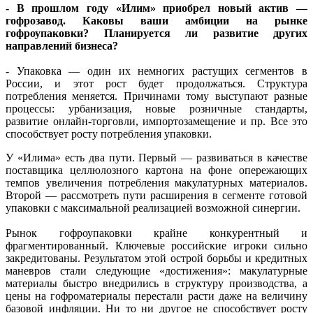
- В прошлом году «Илим» приобрел новый актив —
гофрозавод. Каковы ваши амбиции на рынке
гофроупаковки? Планируется ли развитие других
направлений бизнеса?
- Упаковка — один их немногих растущих сегментов в
России, и этот рост будет продолжаться. Структура
потребления меняется. Причинами тому выступают разные
процессы: урбанизация, новые розничные стандарты,
развитие онлайн-торговли, импортозамещение и пр. Все это
способствует росту потребления упаковки.
У «Илима» есть два пути. Первый — развиваться в качестве
поставщика целлюлозного картона на фоне опережающих
темпов увеличения потребления макулатурных материалов.
Второй — рассмотреть пути расширения в сегменте готовой
упаковки с максимальной реализацией возможной синергии.
Рынок гофроупаковки крайне конкурентный и
фрагментированный. Ключевые российские игроки сильно
закредитованы. Результатом этой острой борьбы и кредитных
маневров стали следующие «достижения»: макулатурные
материалы быстро внедрились в структуру производства, а
цены на гофроматериалы перестали расти даже на величину
базовой инфляции. Ни то ни другое не способствует росту