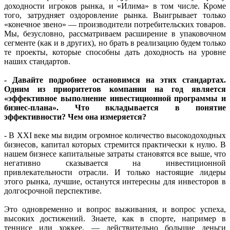
доходности игроков рынка, и «Илима» в том числе. Кроме
того, затрудняет оздоровление рынка. Выигрывает только
«конечное звено» — производители потребительских товаров.
Мы, безусловно, рассматриваем расширение в упаковочном
сегменте (как и в других), но брать в реализацию будем только
те проекты, которые способны дать доходность на уровне
наших стандартов.
- Давайте подробнее остановимся на этих стандартах.
Одним из приоритетов компании на год является
«эффективное выполнение инвестиционной программы и
бизнес-плана». Что вкладывается в понятие
эффективности? Чем она измеряется?
- В XXI веке мы видим огромное количество высокодоходных
бизнесов, капитал которых стремится практически к нулю. В
нашем бизнесе капитальные затраты становятся все выше, что
негативно сказывается на инвестиционной
привлекательности отрасли. И только настоящие лидеры
этого рынка, лучшие, останутся интересны для инвесторов в
долгосрочной перспективе.
Это одновременно и вопрос выживания, и вопрос успеха,
высоких достижений. Знаете, как в спорте, например в
теннисе или хоккее, — действительно большие деньги