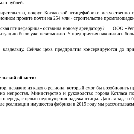
 млн рублей.
рательства, вокруг Котласской птицефабрики искусственно 
онном проекте почти на 254 млн - строительстве промплощадки 
асская птицефабрика» оставила новому арендатору? — ООО «Реги
 ситуацию было уже невозможно. У предприятия накопились больш
 владельцу. Сейчас цеха предприятия консервируются до пр
ьской области:
ор, неважно из какого региона, который смог бы возобновить п
ьно непростая. Министерство и руководство города Котласа п
ю очередь, с целью недопущения падежа птицы. Данная задача 
ле реализации имущества фабрики в 2015 году мы рассчитываем 