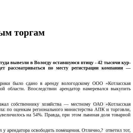
вым торгам
туда вывезли в Вологду оставшуюся птицу - 42 тысячи кур-
дет рассматриваться по месту регистрации компании —
брики было сдано в аренду вологодскому ООО «Котласская
ой области. Впоследствии арендатор намеревался выкупить
олжал собственнику хозяйства — местному ОАО «Котласская
ела: по оценкам регионального министерства АПК и торговли,
увеличилось на 54%. Правда, при этом львиная доля товарной
л у арендатора освободить помещения. Отлично,? ответил тот,