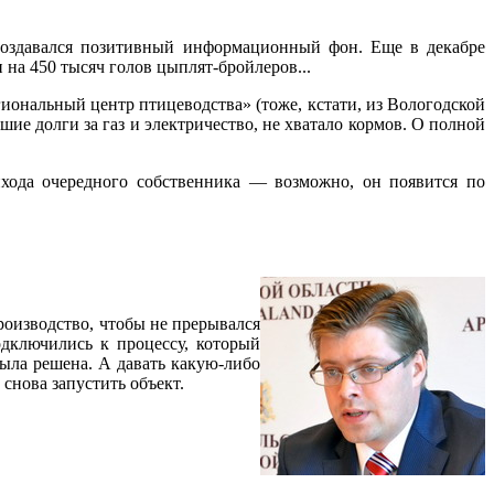
создавался позитивный информационный фон. Еще в декабре
на 450 тысяч голов цыплят-бройлеров...
ональный центр птицеводства» (тоже, кстати, из Вологодской
ие долги за газ и электричество, не хватало кормов. О полной
ихода очередного собственника — возможно, он появится по
роизводство, чтобы не прерывался
одключились к процессу, который
была решена. А давать какую-либо
снова запустить объект.