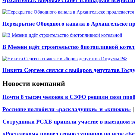
Архангельск впервые станет площадкой всеросси
Перекрытие Обводного канала в Архангельске про
В Мезени идёт строительство биотопливной коте
Никита Сергеев снялся с выборов депутатов Гос
Новости компаний
Почти 8 тысяч человек в СЗФО решили свои про
Россияне полюбили «раскладушки» и «книжки»
Сотрудники РСХБ приняли участие в выездном за
«Ростелеком» провел серию турниров по игре «Б