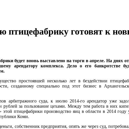
кую птицефабрику готовят к но
рики будет вновь выставлено на торги в апреле. На днях от
ему арендатору комплекса. Дело о его банкротстве бу
м.
ущество простоявшей несколько лет в бездействии птицефа
сти, созданному специально под этот бизнес в Архангельск
алов арбитражного суда, к июлю 2014-го арендатор уже зад
лн рублей за пользование цехами. Между тем работа в них кип
 этой птицефабрики производство яиц в области в 2014 году 
спублики Коми.
еньги, собственник предприятия, опять же через суд, потребова