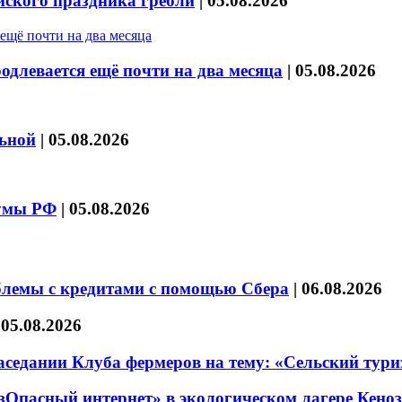
йского праздника гребли
|
05.08.2026
длевается ещё почти на два месяца
|
05.08.2026
льной
|
05.08.2026
думы РФ
|
05.08.2026
блемы с кредитами с помощью Сбера
|
06.08.2026
|
05.08.2026
седании Клуба фермеров на тему: «Сельский тури
езОпасный интернет» в экологическом лагере Кено