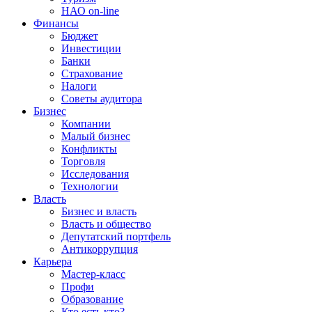
НАО on-line
Финансы
Бюджет
Инвестиции
Банки
Страхование
Налоги
Советы аудитора
Бизнес
Компании
Малый бизнес
Конфликты
Торговля
Исследования
Технологии
Власть
Бизнес и власть
Власть и общество
Депутатский портфель
Антикоррупция
Карьера
Мастер-класс
Профи
Образование
Кто есть кто?