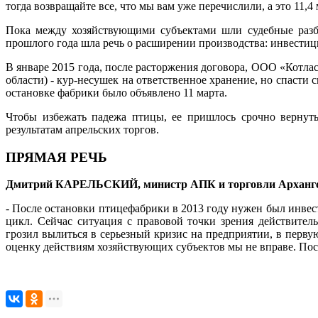
тогда возвращайте все, что мы вам уже перечислили, а это 11,4
Пока между хозяйствующими субъектами шли судебные разби
прошлого года шла речь о расширении производства: инвестици
В январе 2015 года, после расторжения договора, ООО «Котл
области) - кур-несушек на ответственное хранение, но спасти
остановке фабрики было объявлено 11 марта.
Чтобы избежать падежа птицы, ее пришлось срочно вернуть
результатам апрельских торгов.
ПРЯМАЯ РЕЧЬ
Дмитрий КАРЕЛЬСКИЙ, министр АПК и торговли Архангел
- После остановки птицефабрики в 2013 году нужен был инвест
цикл. Сейчас ситуация с правовой точки зрения действител
грозил вылиться в серьезный кризис на предприятии, в перву
оценку действиям хозяйствующих субъектов мы не вправе. Пос