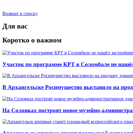
Возврат к списку
Для вас
Коротко о важном
Участок по программе КРТ в Соломбале не нашё
В Архангельске Росимущество выставило на про
На Соловках построят новое музейно-администра