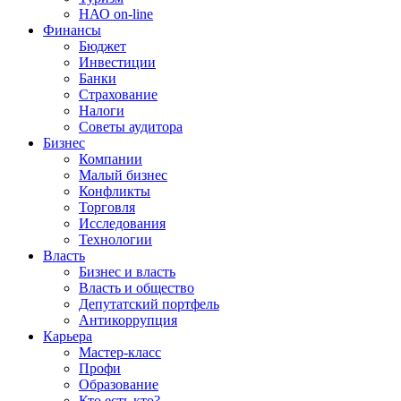
НАО on-line
Финансы
Бюджет
Инвестиции
Банки
Страхование
Налоги
Советы аудитора
Бизнес
Компании
Малый бизнес
Конфликты
Торговля
Исследования
Технологии
Власть
Бизнес и власть
Власть и общество
Депутатский портфель
Антикоррупция
Карьера
Мастер-класс
Профи
Образование
Кто есть кто?