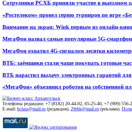
Сотрудники РСХБ приняли участие в выездном за
«Ростелеком» провел серию турниров по игре «Б
Внимание на экран: Wink первым из онлайн-кино
МегаФон назвал самые популярные 5G-смартфон
МегаФон охватил 4G-сигналом десятки километр
ВТБ: заёмщики стали чаще покупать готовые час
ВТБ нарастил выдачу электронных гарантий для 
«МегаФон» объединил роботов на собственной п
Телефоны редакции: +7 (8182) 20-44-02, 65-25-40, +7 (909) 556-2
E-mail:
bclass@mail.ru
(редакция),
29rbk@mail.ru
(реклама).
Поли