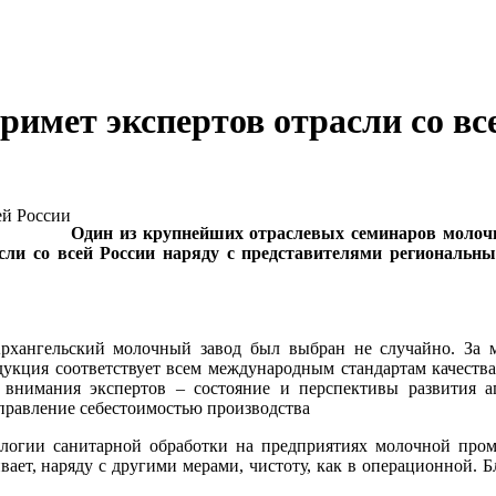
имет экспертов отрасли со вс
Один из крупнейших отраслевых семинаров молоч
асли со всей России наряду с представителями региональ
Архангельский молочный завод был выбран не случайно. За 
одукция соответствует всем международным стандартам качеств
 внимания экспертов – состояние и перспективы развития 
правление себестоимостью производства
огии санитарной обработки на предприятиях молочной промы
ает, наряду с другими мерами, чистоту, как в операционной. Б