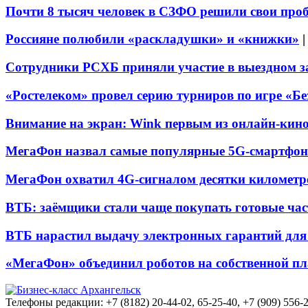
Почти 8 тысяч человек в СЗФО решили свои про
Россияне полюбили «раскладушки» и «книжки»
Сотрудники РСХБ приняли участие в выездном за
«Ростелеком» провел серию турниров по игре «Б
Внимание на экран: Wink первым из онлайн-кино
МегаФон назвал самые популярные 5G-смартфон
МегаФон охватил 4G-сигналом десятки километр
ВТБ: заёмщики стали чаще покупать готовые час
ВТБ нарастил выдачу электронных гарантий для 
«МегаФон» объединил роботов на собственной п
Телефоны редакции: +7 (8182) 20-44-02, 65-25-40, +7 (909) 556-2