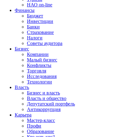
НАО on-line
Финансы
Бюджет
Инвестиции
Банки
Страхование
Налоги
Советы аудитора
Бизнес
Компании
Малый бизнес
Конфликты
Торговля
Исследования
Технологии
Власть
Бизнес и власть
Власть и общество
Депутатский портфель
Антикоррупция
Карьера
Мастер-класс
Профи
Образование
Кто есть кто?