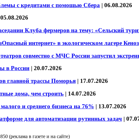
блемы с кредитами с помощью Сбера
|
06.08.2026
|
05.08.2026
седании Клуба фермеров на тему: «Сельский тури
езОпасный интернет» в экологическом лагере Кено
театров совместно с МЧС России запустил экстре
ы в России
|
20.07.2026
ов главной трассы Поморья
|
17.07.2026
тные дома, чем строить
|
14.07.2026
малого и среднего бизнеса на 76%
|
13.07.2026
латформе для автоматизации рутинных задач
|
07.0
850 (реклама в газете и на сайте)