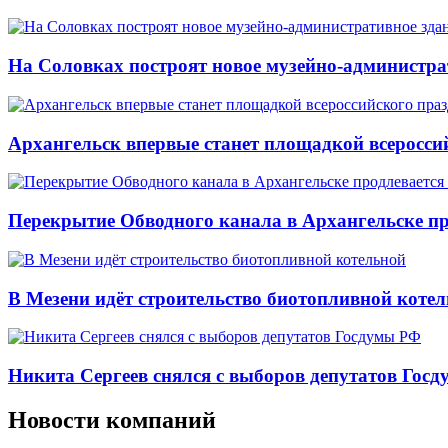
На Соловках построят новое музейно-администра
Архангельск впервые станет площадкой всеросси
Перекрытие Обводного канала в Архангельске про
В Мезени идёт строительство биотопливной коте
Никита Сергеев снялся с выборов депутатов Гос
Новости компаний