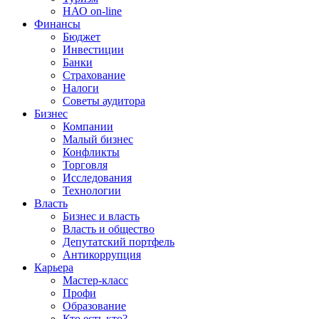
НАО on-line
Финансы
Бюджет
Инвестиции
Банки
Страхование
Налоги
Советы аудитора
Бизнес
Компании
Малый бизнес
Конфликты
Торговля
Исследования
Технологии
Власть
Бизнес и власть
Власть и общество
Депутатский портфель
Антикоррупция
Карьера
Мастер-класс
Профи
Образование
Кто есть кто?