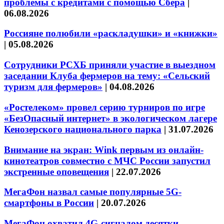
проблемы с кредитами с помощью Сбера
|
06.08.2026
Россияне полюбили «раскладушки» и «книжки»
|
05.08.2026
Сотрудники РСХБ приняли участие в выездном
заседании Клуба фермеров на тему: «Сельский
туризм для фермеров»
|
04.08.2026
«Ростелеком» провел серию турниров по игре
«БезОпасный интернет» в экологическом лагере
Кенозерского национального парка
|
31.07.2026
Внимание на экран: Wink первым из онлайн-
кинотеатров совместно с МЧС России запустил
экстренные оповещения
|
22.07.2026
МегаФон назвал самые популярные 5G-
смартфоны в России
|
20.07.2026
МегаФон охватил 4G-сигналом десятки