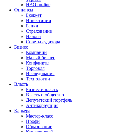
НАО on-line
Финансы
Бюджет
Инвестиции
Банки
Страхование
Налоги
Советы аудитора
Бизнес
Компании
Малый бизнес
Конфликты
Торговля
Исследования
Технологии
Власть
Бизнес и власть
Власть и общество
Депутатский портфель
Антикоррупция
Карьера
Мастер-класс
Профи
Образование
Кто есть кто?