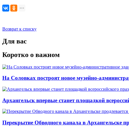
Возврат к списку
Для вас
Коротко о важном
На Соловках построят новое музейно-администра
Архангельск впервые станет площадкой всеросси
Перекрытие Обводного канала в Архангельске про