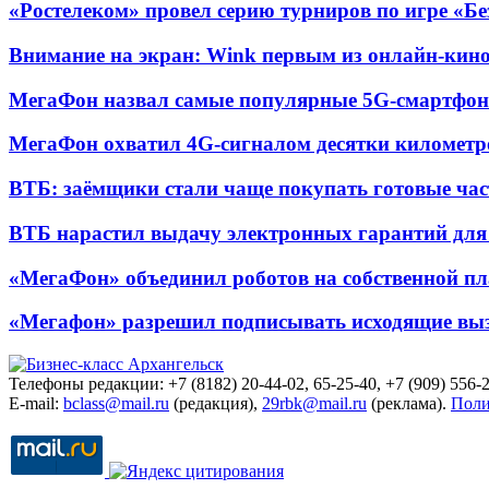
«Ростелеком» провел серию турниров по игре «Б
Внимание на экран: Wink первым из онлайн-кино
МегаФон назвал самые популярные 5G-смартфон
МегаФон охватил 4G-сигналом десятки километр
ВТБ: заёмщики стали чаще покупать готовые час
ВТБ нарастил выдачу электронных гарантий для 
«МегаФон» объединил роботов на собственной п
«Мегафон» разрешил подписывать исходящие вы
Телефоны редакции: +7 (8182) 20-44-02, 65-25-40, +7 (909) 556-2
E-mail:
bclass@mail.ru
(редакция),
29rbk@mail.ru
(реклама).
Поли