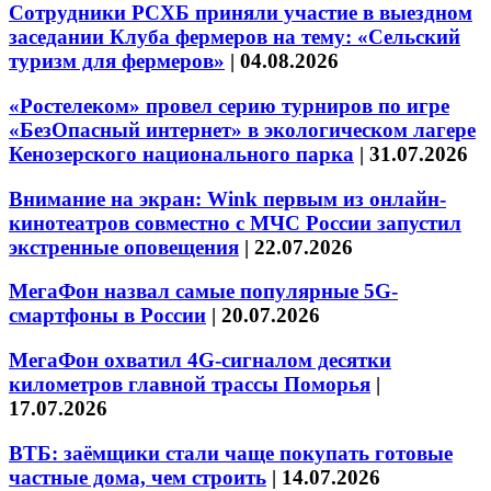
Сотрудники РСХБ приняли участие в выездном
заседании Клуба фермеров на тему: «Сельский
туризм для фермеров»
|
04.08.2026
«Ростелеком» провел серию турниров по игре
«БезОпасный интернет» в экологическом лагере
Кенозерского национального парка
|
31.07.2026
Внимание на экран: Wink первым из онлайн-
кинотеатров совместно с МЧС России запустил
экстренные оповещения
|
22.07.2026
МегаФон назвал самые популярные 5G-
смартфоны в России
|
20.07.2026
МегаФон охватил 4G-сигналом десятки
километров главной трассы Поморья
|
17.07.2026
ВТБ: заёмщики стали чаще покупать готовые
частные дома, чем строить
|
14.07.2026