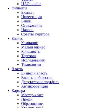
НАО on-line
Финансы
Бюджет
Инвестиции
Банки
Страхование
Налоги
Советы аудитора
Бизнес
Компании
Малый бизнес
Конфликты
Торговля
Исследования
Технологии
Власть
Бизнес и власть
Власть и общество
Депутатский портфель
Антикоррупция
Карьера
Мастер-класс
Профи
Образование
Кто есть кто?