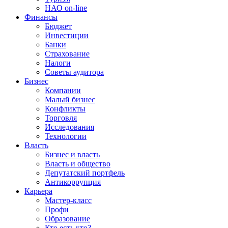
НАО on-line
Финансы
Бюджет
Инвестиции
Банки
Страхование
Налоги
Советы аудитора
Бизнес
Компании
Малый бизнес
Конфликты
Торговля
Исследования
Технологии
Власть
Бизнес и власть
Власть и общество
Депутатский портфель
Антикоррупция
Карьера
Мастер-класс
Профи
Образование
Кто есть кто?