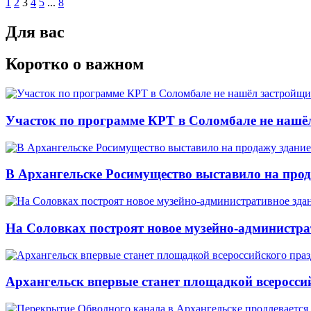
1
2
3
4
5
...
8
Для вас
Коротко о важном
Участок по программе КРТ в Соломбале не нашё
В Архангельске Росимущество выставило на про
На Соловках построят новое музейно-администра
Архангельск впервые станет площадкой всеросси