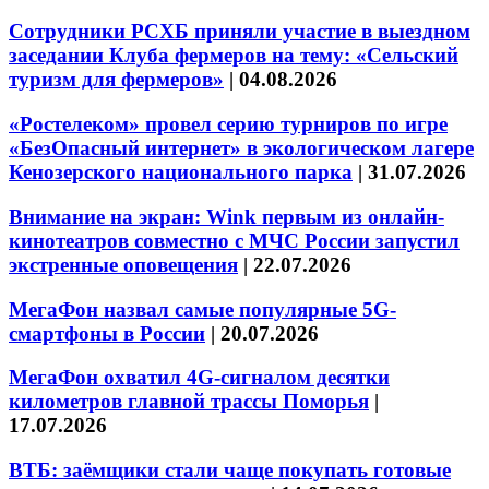
Сотрудники РСХБ приняли участие в выездном
заседании Клуба фермеров на тему: «Сельский
туризм для фермеров»
|
04.08.2026
«Ростелеком» провел серию турниров по игре
«БезОпасный интернет» в экологическом лагере
Кенозерского национального парка
|
31.07.2026
Внимание на экран: Wink первым из онлайн-
кинотеатров совместно с МЧС России запустил
экстренные оповещения
|
22.07.2026
МегаФон назвал самые популярные 5G-
смартфоны в России
|
20.07.2026
МегаФон охватил 4G-сигналом десятки
километров главной трассы Поморья
|
17.07.2026
ВТБ: заёмщики стали чаще покупать готовые