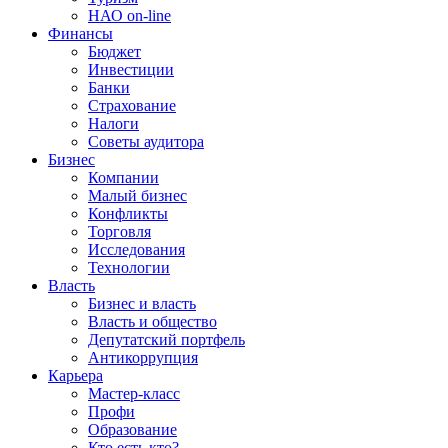
НАО on-line
Финансы
Бюджет
Инвестиции
Банки
Страхование
Налоги
Советы аудитора
Бизнес
Компании
Малый бизнес
Конфликты
Торговля
Исследования
Технологии
Власть
Бизнес и власть
Власть и общество
Депутатский портфель
Антикоррупция
Карьера
Мастер-класс
Профи
Образование
Кто есть кто?