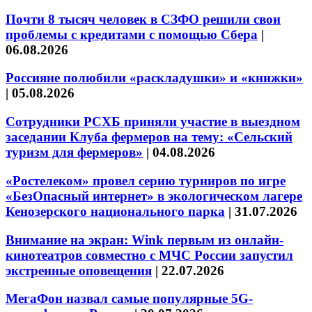
Почти 8 тысяч человек в СЗФО решили свои
проблемы с кредитами с помощью Сбера
|
06.08.2026
Россияне полюбили «раскладушки» и «книжки»
|
05.08.2026
Сотрудники РСХБ приняли участие в выездном
заседании Клуба фермеров на тему: «Сельский
туризм для фермеров»
|
04.08.2026
«Ростелеком» провел серию турниров по игре
«БезОпасный интернет» в экологическом лагере
Кенозерского национального парка
|
31.07.2026
Внимание на экран: Wink первым из онлайн-
кинотеатров совместно с МЧС России запустил
экстренные оповещения
|
22.07.2026
МегаФон назвал самые популярные 5G-