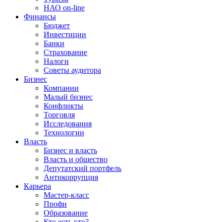
НАО on-line
Финансы
Бюджет
Инвестиции
Банки
Страхование
Налоги
Советы аудитора
Бизнес
Компании
Малый бизнес
Конфликты
Торговля
Исследования
Технологии
Власть
Бизнес и власть
Власть и общество
Депутатский портфель
Антикоррупция
Карьера
Мастер-класс
Профи
Образование
Кто есть кто?