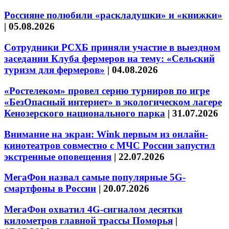
Россияне полюбили «раскладушки» и «книжки»
|
05.08.2026
Сотрудники РСХБ приняли участие в выездном
заседании Клуба фермеров на тему: «Сельский
туризм для фермеров»
|
04.08.2026
«Ростелеком» провел серию турниров по игре
«БезОпасный интернет» в экологическом лагере
Кенозерского национального парка
|
31.07.2026
Внимание на экран: Wink первым из онлайн-
кинотеатров совместно с МЧС России запустил
экстренные оповещения
|
22.07.2026
МегаФон назвал самые популярные 5G-
смартфоны в России
|
20.07.2026
МегаФон охватил 4G-сигналом десятки
километров главной трассы Поморья
|