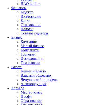
НАО on-line
Финансы
Бюджет
Инвестиции
Банки
Страхование
Налоги
Советы аудитора
Бизнес
Компании
Малый бизнес
Конфликты
Торговля
Исследования
Технологии
Власть
Бизнес и власть
Власть и общество
Депутатский портфель
Антикоррупция
Карьера
Мастер-класс
Профи
Образование
Кто есть кто?