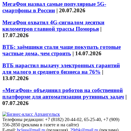
МегаФон назвал самые популярные 5G-
смартфоны в России
|
20.07.2026
МегаФон охватил 4G-сигналом десятки
километров главной трассы Поморья
|
17.07.2026
ВТБ: заёмщики стали чаще покупать готовые
частные дома, чем строить
|
14.07.2026
ВТБ нарастил выдачу электронных гарантий
для малого и среднего бизнеса на 76%
|
13.07.2026
«МегаФон» объединил роботов на собственной
платформе для автоматизации рутинных задач
|
07.07.2026
Телефоны редакции: +7 (8182) 20-44-02, 65-25-40, +7 (909)
556-2850 (реклама в газете и на сайте)
E-mail:
bclass@mail.ru
(редакция),
29rbk@mail.ru
(реклама).