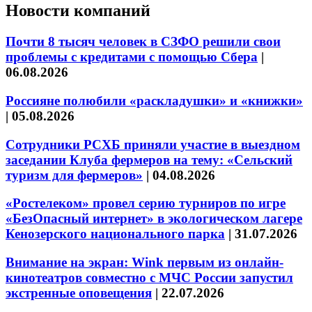
Новости компаний
Почти 8 тысяч человек в СЗФО решили свои
проблемы с кредитами с помощью Сбера
|
06.08.2026
Россияне полюбили «раскладушки» и «книжки»
|
05.08.2026
Сотрудники РСХБ приняли участие в выездном
заседании Клуба фермеров на тему: «Сельский
туризм для фермеров»
|
04.08.2026
«Ростелеком» провел серию турниров по игре
«БезОпасный интернет» в экологическом лагере
Кенозерского национального парка
|
31.07.2026
Внимание на экран: Wink первым из онлайн-
кинотеатров совместно с МЧС России запустил
экстренные оповещения
|
22.07.2026