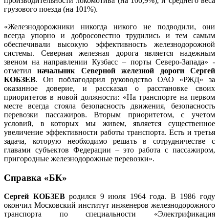
производительности локомотива (на 100,9%), и среднего веса
грузового поезда (на 101%).
«Железнодорожники никогда никого не подводили, они
всегда упорно и добросовестно трудились и тем самым
обеспечивали высокую эффективность железнодорожной
системы. Северная железная дорога является надежным
звеном на направлении Кузбасс – порты Северо-Запада» -
отметил
начальник Северной железной дороги Сергей
КОБЗЕВ
. Он поблагодарил руководство ОАО «РЖД» за
оказанное доверие, и рассказал о расстановке своих
приоритетов в новой должности: «На транспорте на первом
месте всегда стояла безопасность движения, безопасность
перевозки пассажиров. Вторым приоритетом, с учетом
условий, в которых мы живем, является существенное
увеличение эффективности работы транспорта. Есть и третья
задача, которую необходимо решать в сотрудничестве с
главами субъектов Федерации – это работа с пассажиром,
пригородные железнодорожные перевозки».
Справка «БК»
Сергей КОБЗЕВ
родился 9 июля 1964 года. В 1986 году
окончил Московский институт инженеров железнодорожного
транспорта по специальности «Электрификация