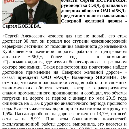
области Сергея ЯСТРЕБОВА,
руководства СЖД, филиалов и
дочерних обществ ОАО «РЖД»
представил
нового начальника
Северной железной дороги -
Сергея КОБЗЕВА
.
«Сергей Алексеевич человек для нас не новый, его стаж
достигает 30 лет, он прошел все ступени железнодорожной
карьерной лестницы от помощника машиниста до начальника
Куйбышевской железной дороги, работал в центральном
аппарате «РЖД», более года – в компании
«Трансмашхолдинг», где изучил бизнес-процессы в реальном
секторе экономики. Такая разносторонняя подготовка найдет
достойное применение на Северной железной дороге» -
сказал
президент ОАО «РЖД» Владимир ЯКУНИН
. Он
отметил, что железнодорожники сегодня работают в сложных
экономических обстоятельствах, которые характеризуются
спадом промышленного производства, и сообщил, что объемы
погрузки на дороге за период с января по май 2015 года
снизились на 1,8% к уровню аналогичного периода прошлого
года. Вся сеть железных дорог при этом снизила погрузку на
1,5%. Пассажирооборот на дороге снижен на 13,7%, по всей
сети – на 8,9%. При этом большинство показателей
эксплуатационной работы дорога выполнила, это касается и