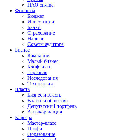
НАО on-line
Финансы
Бюджет
Инвестиции
Банки
Страхование
Налоги
Советы аудитора
Бизнес
Компании
Малый бизнес
Конфликты
Торговля
Исследования
Технологии
Власть
Бизнес и власть
Власть и общество
Депутатский портфель
Антикоррупция
Карьера
Мастер-класс
Профи
Образование
Кто есть кто?