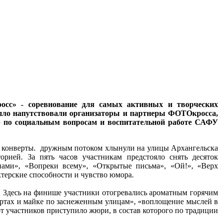
осс» - соревнование для самых активных и творческих
тепло напутствовали организаторы и партнеры ФОТОкросса,
р по социальным вопросам и воспитательной работе САФУ
е конверты. дружным потоком хлынули на улицы Архангельска
рией. За пять часов участникам предстояло снять десяток
ами», «Вопреки всему», «Открытые письма», «Ой!», «Верх
ктерские способности и чувство юмора.
. Здесь на финише участники отогревались ароматным горячим
ортах и майке по заснеженным улицам», «воплощение мыслей в
бот участников приступило жюри, в состав которого по традиции