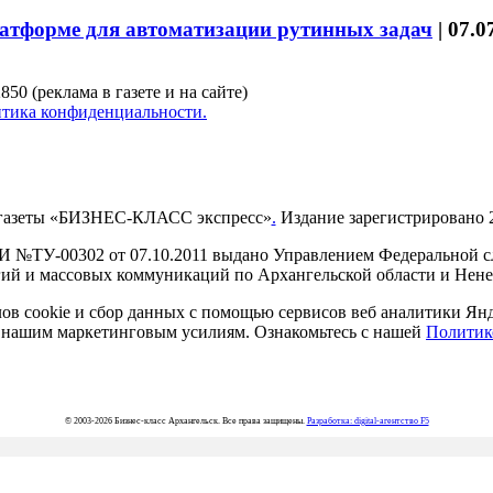
латформе для автоматизации рутинных задач
|
07.0
850 (реклама в газете и на сайте)
тика конфиденциальности.
газеты «БИЗНЕС-КЛАСС экспресс»
.
Издание зарегистрировано 2
И №ТУ-00302 от 07.10.2011 выдано Управлением Федеральной сл
й и массовых коммуникаций по Архангельской области и Нен
в cookie и сбор данных с помощью сервисов веб аналитики Янде
ия нашим маркетинговым усилиям. Ознакомьтесь с нашей
Политик
© 2003-2026 Бизнес-класс Архангельск. Все права защищены.
Разработка: digital-агентство F5