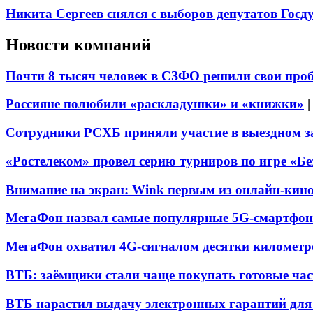
Никита Сергеев снялся с выборов депутатов Гос
Новости компаний
Почти 8 тысяч человек в СЗФО решили свои про
Россияне полюбили «раскладушки» и «книжки»
Сотрудники РСХБ приняли участие в выездном за
«Ростелеком» провел серию турниров по игре «Б
Внимание на экран: Wink первым из онлайн-кино
МегаФон назвал самые популярные 5G-смартфон
МегаФон охватил 4G-сигналом десятки километр
ВТБ: заёмщики стали чаще покупать готовые час
ВТБ нарастил выдачу электронных гарантий для 