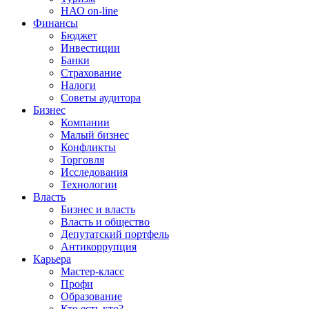
НАО on-line
Финансы
Бюджет
Инвестиции
Банки
Страхование
Налоги
Советы аудитора
Бизнес
Компании
Малый бизнес
Конфликты
Торговля
Исследования
Технологии
Власть
Бизнес и власть
Власть и общество
Депутатский портфель
Антикоррупция
Карьера
Мастер-класс
Профи
Образование
Кто есть кто?