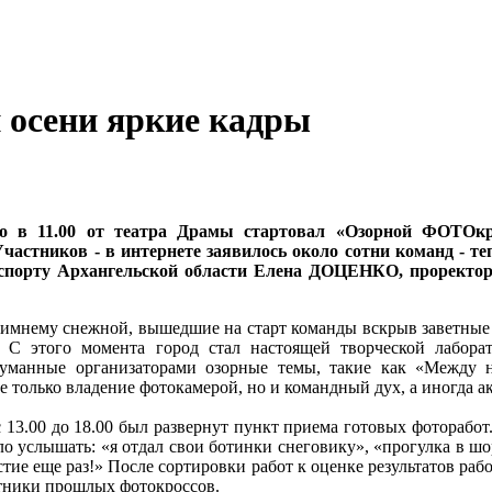
 осени яркие кадры
о в 11.00 от театра Драмы стартовал «Озорной ФОТОкр
частников - в интернете заявилось около сотни команд - 
 спорту Архангельской области Елена ДОЦЕНКО, проректо
-зимнему снежной, вышедшие на старт команды вскрыв заветны
С этого момента город стал настоящей творческой лаборато
уманные организаторами озорные темы, такие как «Между н
е только владение фотокамерой, но и командный дух, а иногда а
13.00 до 18.00 был развернут пункт приема готовых фоторабот
ло услышать: «я отдал свои ботинки снеговику», «прогулка в ш
астие еще раз!» После сортировки работ к оценке результатов ра
стники прошлых фотокроссов.