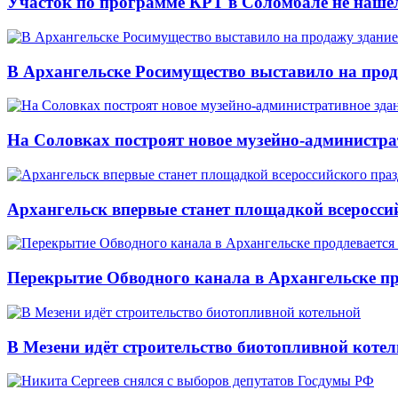
Участок по программе КРТ в Соломбале не нашё
В Архангельске Росимущество выставило на про
На Соловках построят новое музейно-администра
Архангельск впервые станет площадкой всеросси
Перекрытие Обводного канала в Архангельске про
В Мезени идёт строительство биотопливной коте