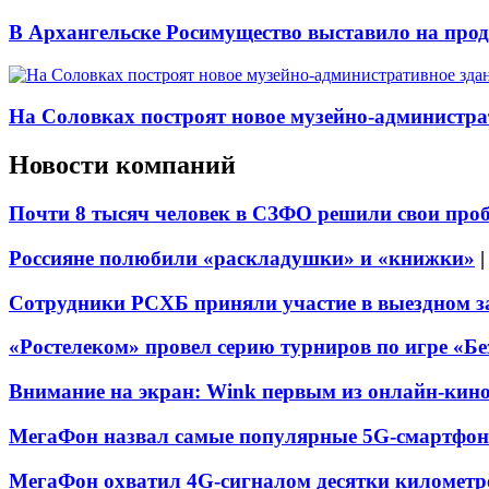
В Архангельске Росимущество выставило на про
На Соловках построят новое музейно-администра
Новости компаний
Почти 8 тысяч человек в СЗФО решили свои про
Россияне полюбили «раскладушки» и «книжки»
Сотрудники РСХБ приняли участие в выездном за
«Ростелеком» провел серию турниров по игре «Б
Внимание на экран: Wink первым из онлайн-кино
МегаФон назвал самые популярные 5G-смартфон
МегаФон охватил 4G-сигналом десятки километр