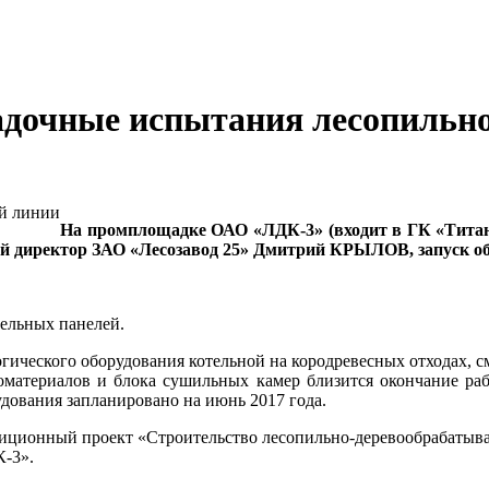
адочные испытания лесопильн
На промплощадке ОАО «ЛДК-3» (входит в ГК «Титан
ый директор ЗАО «Лесозавод 25» Дмитрий КРЫЛОВ, запуск об
вельных панелей.
гического оборудования котельной на кородревесных отходах, с
оматериалов и блока сушильных камер близится окончание ра
дования запланировано на июнь 2017 года.
иционный проект «Строительство лесопильно-деревообрабатываю
К-3».