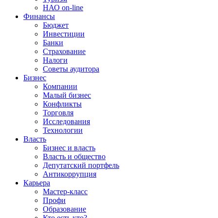
НАО on-line
Финансы
Бюджет
Инвестиции
Банки
Страхование
Налоги
Советы аудитора
Бизнес
Компании
Малый бизнес
Конфликты
Торговля
Исследования
Технологии
Власть
Бизнес и власть
Власть и общество
Депутатский портфель
Антикоррупция
Карьера
Мастер-класс
Профи
Образование
Кто есть кто?