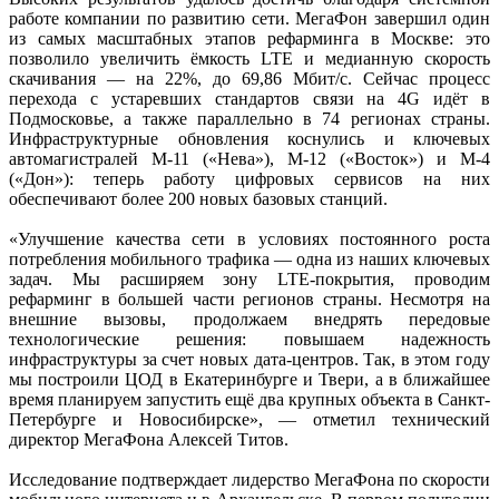
работе компании по развитию сети. МегаФон завершил один
из самых масштабных этапов рефарминга в Москве: это
позволило увеличить ёмкость LTE и медианную скорость
скачивания — на 22%, до 69,86 Мбит/с. Сейчас процесс
перехода с устаревших стандартов связи на 4G идёт в
Подмосковье, а также параллельно в 74 регионах страны.
Инфраструктурные обновления коснулись и ключевых
автомагистралей М-11 («Нева»), М-12 («Восток») и М-4
(«Дон»): теперь работу цифровых сервисов на них
обеспечивают более 200 новых базовых станций.
«Улучшение качества сети в условиях постоянного роста
потребления мобильного трафика — одна из наших ключевых
задач. Мы расширяем зону LTE-покрытия, проводим
рефарминг в большей части регионов страны. Несмотря на
внешние вызовы, продолжаем внедрять передовые
технологические решения: повышаем надежность
инфраструктуры за счет новых дата-центров. Так, в этом году
мы построили ЦОД в Екатеринбурге и Твери, а в ближайшее
время планируем запустить ещё два крупных объекта в Санкт-
Петербурге и Новосибирске», — отметил технический
директор МегаФона Алексей Титов.
Исследование подтверждает лидерство МегаФона по скорости