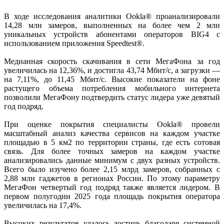
В ходе исследования аналитики Ookla® проанализировали
14,28 млн замеров, выполненных на более чем 2 млн
уникальных устройств абонентами операторов BIG4 с
использованием приложения Speedtest®.
Медианная скорость скачивания в сети МегаФона за год
увеличилась на 12,36%, и достигла 43,74 Мбит/с, а загрузки —
на 7,11%, до 11,45 Мбит/с. Высокие показатели на фоне
растущего объема потребления мобильного интернета
позволили МегаФону подтвердить статус лидера уже девятый
год подряд.
При оценке покрытия специалисты Ookla® провели
масштабный анализ качества сервисов на каждом участке
площадью в 5 км2 по территории страны, где есть сотовая
связь. Для более точных замеров на каждом участке
анализировались данные минимум с двух разных устройств.
Всего было изучено более 2,15 млрд замеров, собранных с
2,88 млн гаджетов в регионах России. По этому параметру
МегаФон четвертый год подряд также является лидером. В
первом полугодии 2025 года площадь покрытия оператора
увеличилась на 17,4%.
Высоких результатов удалось достичь благодаря системной