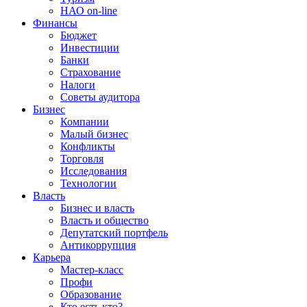
НАО on-line
Финансы
Бюджет
Инвестиции
Банки
Страхование
Налоги
Советы аудитора
Бизнес
Компании
Малый бизнес
Конфликты
Торговля
Исследования
Технологии
Власть
Бизнес и власть
Власть и общество
Депутатский портфель
Антикоррупция
Карьера
Мастер-класс
Профи
Образование
Кто есть кто?