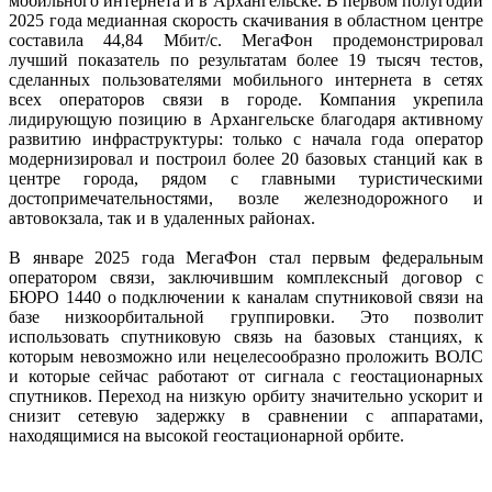
мобильного интернета и в Архангельске. В первом полугодии
2025 года медианная скорость скачивания в областном центре
составила 44,84 Мбит/с. МегаФон продемонстрировал
лучший показатель по результатам более 19 тысяч тестов,
сделанных пользователями мобильного интернета в сетях
всех операторов связи в городе. Компания укрепила
лидирующую позицию в Архангельске благодаря активному
развитию инфраструктуры: только с начала года оператор
модернизировал и построил более 20 базовых станций как в
центре города, рядом с главными туристическими
достопримечательностями, возле железнодорожного и
автовокзала, так и в удаленных районах.
В январе 2025 года МегаФон стал первым федеральным
оператором связи, заключившим комплексный договор с
БЮРО 1440 о подключении к каналам спутниковой связи на
базе низкоорбитальной группировки. Это позволит
использовать спутниковую связь на базовых станциях, к
которым невозможно или нецелесообразно проложить ВОЛС
и которые сейчас работают от сигнала с геостационарных
спутников. Переход на низкую орбиту значительно ускорит и
снизит сетевую задержку в сравнении с аппаратами,
находящимися на высокой геостационарной орбите.