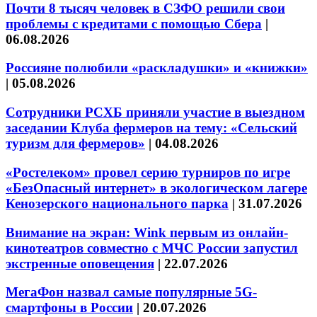
Почти 8 тысяч человек в СЗФО решили свои
проблемы с кредитами с помощью Сбера
|
06.08.2026
Россияне полюбили «раскладушки» и «книжки»
|
05.08.2026
Сотрудники РСХБ приняли участие в выездном
заседании Клуба фермеров на тему: «Сельский
туризм для фермеров»
|
04.08.2026
«Ростелеком» провел серию турниров по игре
«БезОпасный интернет» в экологическом лагере
Кенозерского национального парка
|
31.07.2026
Внимание на экран: Wink первым из онлайн-
кинотеатров совместно с МЧС России запустил
экстренные оповещения
|
22.07.2026
МегаФон назвал самые популярные 5G-
смартфоны в России
|
20.07.2026