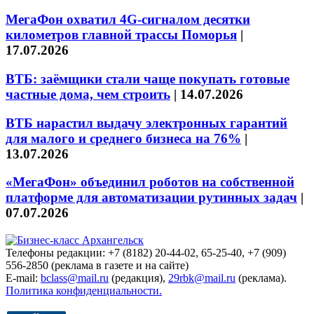
МегаФон охватил 4G-сигналом десятки
километров главной трассы Поморья
|
17.07.2026
ВТБ: заёмщики стали чаще покупать готовые
частные дома, чем строить
|
14.07.2026
ВТБ нарастил выдачу электронных гарантий
для малого и среднего бизнеса на 76%
|
13.07.2026
«МегаФон» объединил роботов на собственной
платформе для автоматизации рутинных задач
|
07.07.2026
Телефоны редакции: +7 (8182) 20-44-02, 65-25-40, +7 (909)
556-2850 (реклама в газете и на сайте)
E-mail:
bclass@mail.ru
(редакция),
29rbk@mail.ru
(реклама).
Политика конфиденциальности.