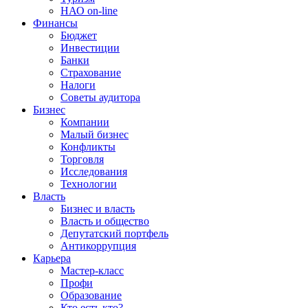
НАО on-line
Финансы
Бюджет
Инвестиции
Банки
Страхование
Налоги
Советы аудитора
Бизнес
Компании
Малый бизнес
Конфликты
Торговля
Исследования
Технологии
Власть
Бизнес и власть
Власть и общество
Депутатский портфель
Антикоррупция
Карьера
Мастер-класс
Профи
Образование
Кто есть кто?